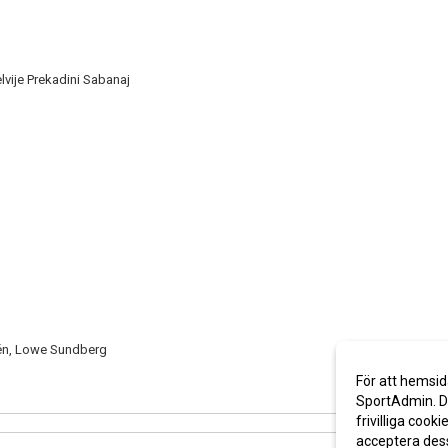
lvije Prekadini Sabanaj
nzén, Lowe Sundberg
För att hemsid
SportAdmin. De
frivilliga cooki
acceptera des