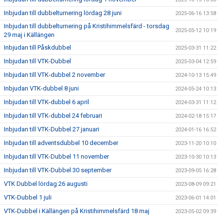
Inbjudan till dubbelturnering lördag 28 juni
2025-06-16 13:58
Inbjudan till dubbelturnering på Kristihimmelsfärd - torsdag
2025-05-12 10:19
29 maj i Källängen
Inbjudan till Påskdubbel
2025-03-31 11:22
Inbjudan till VTK-Dubbel
2025-03-04 12:59
Inbjudan till VTK-dubbel 2 november
2024-10-13 15:49
Inbjudan VTK-dubbel 8 juni
2024-05-24 10:13
Inbjudan till VTK-dubbel 6 april
2024-03-31 11:12
Inbjudan till VTK-dubbel 24 februari
2024-02-18 15:17
Inbjudan till VTK-Dubbel 27 januari
2024-01-16 16:52
Inbjudan till adventsdubbel 10 december
2023-11-20 10:10
Inbjudan till VTK-Dubbel 11 november
2023-10-30 10:13
Inbjudan till VTK-Dubbel 30 september
2023-09-05 16:28
VTK Dubbel lördag 26 augusti
2023-08-09 09:21
VTK-Dubbel 1 juli
2023-06-01 14:01
VTK-Dubbel i Källängen på Kristihimmelsfärd 18 maj
2023-05-02 09:39