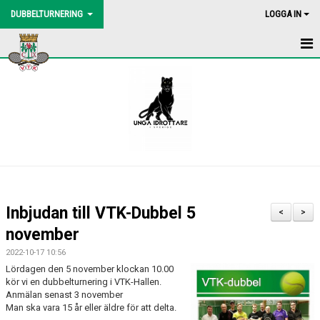
DUBBELTURNERING
LOGGA IN
HEM
NYHETER
DOKUMENT
BILDGALLERI
INBJUDAN
Inbjudan till VTK-Dubbel 5
<
>
ANMÄLAN
november
2022-10-17 10:56
Lördagen den 5 november klockan 10.00
kör vi en dubbelturnering i VTK-Hallen.
Anmälan senast 3 november
Man ska vara 15 år eller äldre för att delta.