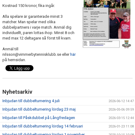
Kostnad 150 kronor, fika ingår.
Alla spelare är garanterade minst 3
matcher. Man spelar med olika
dubbelpartners i varje match. Anmäl dig
individuellt, paren lottas ihop. Minst 8 och
med max 12 deltagare så först till kvarn.
Anmäl till
nilsson@vimmerbytennisklubb.se eller
här
på hemsidan.
Nyhetsarkiv
Inbjudan till dubbelturnering 4 juli
2026-06-12 14:47
Inbjudan till dubbelturnering lördag 23 maj
2026-05-06 09:59
Inbjudan till Påskdubbel på Långfredagen
2026-03-15 12:44
Inbjudan till dubbelturnering lördag 14 februari
2026-01-23 11:08
Inbjudan till dubbelturnering lördag 1 november
2025-10-15 10:08