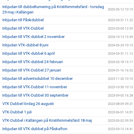
Inbjudan till dubbelturnering på Kristihimmelsfärd - torsdag
2025-05-12 10:19
29 maj i Källängen
Inbjudan till Påskdubbel
2025-03-31 11:22
Inbjudan till VTK-Dubbel
2025-03-04 12:59
Inbjudan till VTK-dubbel 2 november
2024-10-13 15:49
Inbjudan VTK-dubbel 8 juni
2024-05-24 10:13
Inbjudan till VTK-dubbel 6 april
2024-03-31 11:12
Inbjudan till VTK-dubbel 24 februari
2024-02-18 15:17
Inbjudan till VTK-Dubbel 27 januari
2024-01-16 16:52
Inbjudan till adventsdubbel 10 december
2023-11-20 10:10
Inbjudan till VTK-Dubbel 11 november
2023-10-30 10:13
Inbjudan till VTK-Dubbel 30 september
2023-09-05 16:28
VTK Dubbel lördag 26 augusti
2023-08-09 09:21
VTK-Dubbel 1 juli
2023-06-01 14:01
VTK-Dubbel i Källängen på Kristihimmelsfärd 18 maj
2023-05-02 09:39
Inbjudan till VTK-dubbel på Påskafton
2023-03-15 14:41