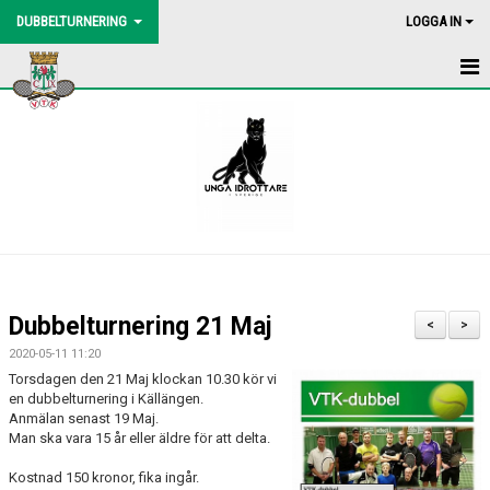
DUBBELTURNERING
LOGGA IN
HEM
NYHETER
DOKUMENT
BILDGALLERI
INBJUDAN
Dubbelturnering 21 Maj
<
>
ANMÄLAN
2020-05-11 11:20
Torsdagen den 21 Maj klockan 10.30 kör vi
en dubbelturnering i Källängen.
Anmälan senast 19 Maj.
Man ska vara 15 år eller äldre för att delta.
Kostnad 150 kronor, fika ingår.