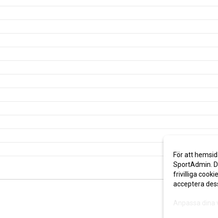
För att hemsid
SportAdmin. De
frivilliga cooki
acceptera des
Anpassa dina 