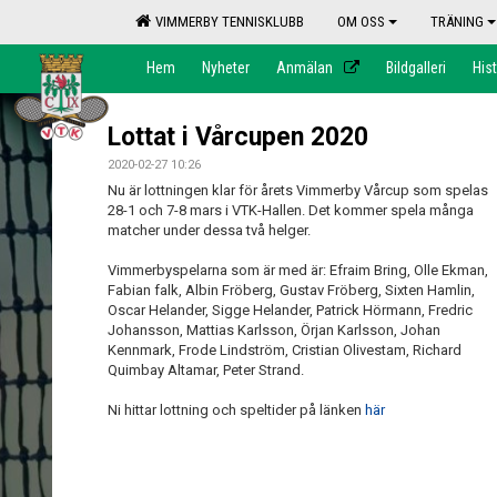
VIMMERBY TENNISKLUBB
OM OSS
TRÄNING
Hem
Nyheter
Anmälan
Bildgalleri
Hist
Lottat i Vårcupen 2020
2020-02-27 10:26
Nu är lottningen klar för årets Vimmerby Vårcup som spelas
28-1 och 7-8 mars i VTK-Hallen. Det kommer spela många
matcher under dessa två helger.
Vimmerbyspelarna som är med är: Efraim Bring, Olle Ekman,
Fabian falk, Albin Fröberg, Gustav Fröberg, Sixten Hamlin,
Oscar Helander, Sigge Helander, Patrick Hörmann, Fredric
Johansson, Mattias Karlsson, Örjan Karlsson, Johan
Kennmark, Frode Lindström, Cristian Olivestam, Richard
Quimbay Altamar, Peter Strand.
Ni hittar lottning och speltider på länken
här