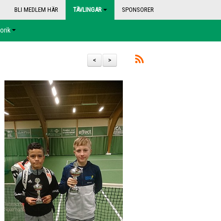
BLI MEDLEM HÄR
TÄVLINGAR
SPONSORER
orik
<
>