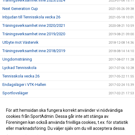
Träningsverksamhet inne 2023/2024
2023-07-06 15:11
Next Generation Cup
2021-05-26 09:38
Inbjudan till Tennisskola vecka 26
2021-05-18 10:01
Träningsverksamhet inne 2020/2021
2020-08-21 10:59
Träningsverksamhet inne 2019/2020
2019-08-21 09:00
Utbyte mot Västervik
2018-12-08 14:36
Träningsverksamhet inne 2018/2019
2018-08-14 14:10
Ungdomsträning
2017-08-07 11:28
Lyckad Tennisskola
2017-07-06 10:28
Tennisskola vecka 26
2017-05-22 11:55
Endagsläger i VTK-Hallen
2017-02-24 15:39
Sportlovsläger
2017-02-21 17:53
Supertiebreaks spel
2017-01-05 11:09
Emma Eliasson spelade i Oskarshamn
För att hemsidan ska fungera korrekt använder vi nödvändiga
2016-12-11 20:32
cookies från SportAdmin. Dessa går inte att stänga av.
Höstlovsläger
2016-11-02 09:17
Föreningen kan också använda frivilliga cookies, t.ex. för statistik
eller marknadsföring. Du väljer själv om du vill acceptera dessa.