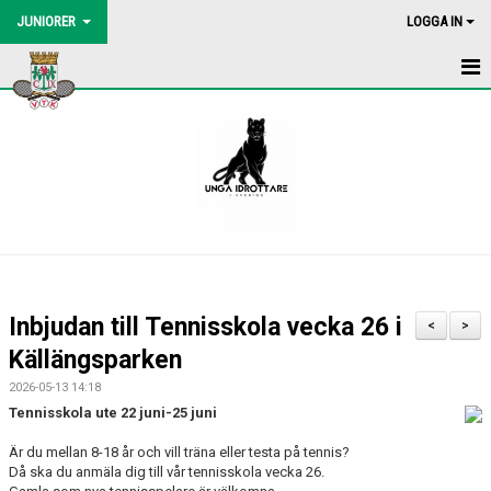
JUNIORER
LOGGA IN
HEM
NYHETER
INNETRÄNING
DOKUMENT
Inbjudan till Tennisskola vecka 26 i
<
>
Källängsparken
2026-05-13 14:18
Tennisskola ute 22 juni-25 juni
Är du mellan 8-18 år och vill träna eller testa på tennis?
Då ska du anmäla dig till vår tennisskola vecka 26.