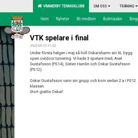
VIMMERBY TENNISKLUBB
OM OSS
TRÄNING
Hem
Nyheter
Bli medlem
Bollmaskin
Bing
VTK spelare i final
2022-05-10 11:02
Under första helgen i maj så höll Oskarshamn sin XL bygg
open outdoor turnering. Vi hade 3 spelare med, Axel
Gustafsson (PS14), Sixten Hamlin och Oskar Gustafsson
(PS12).
Oskar Gustafsson vann sin grupp och kom sedan 2:a i PS12
klassen.
Stort grattis Oskar!