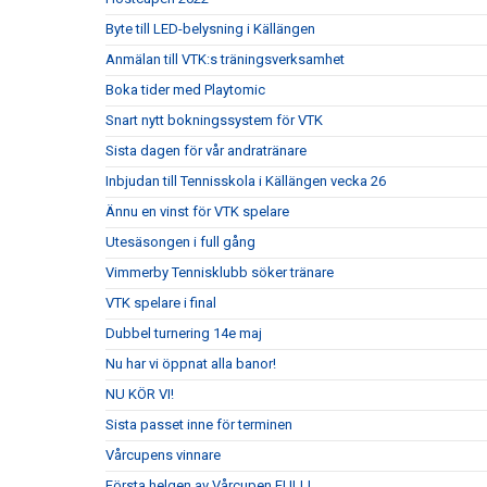
Byte till LED-belysning i Källängen
Anmälan till VTK:s träningsverksamhet
Boka tider med Playtomic
Snart nytt bokningssystem för VTK
Sista dagen för vår andratränare
Inbjudan till Tennisskola i Källängen vecka 26
Ännu en vinst för VTK spelare
Utesäsongen i full gång
Vimmerby Tennisklubb söker tränare
VTK spelare i final
Dubbel turnering 14e maj
Nu har vi öppnat alla banor!
NU KÖR VI!
Sista passet inne för terminen
Vårcupens vinnare
Första helgen av Vårcupen FULL!