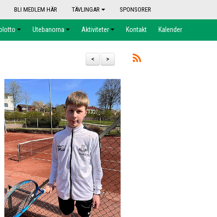
BLI MEDLEM HÄR
TÄVLINGAR
SPONSORER
olotto
Utebanorna
Aktiviteter
Kontakt
Kalender
<
>