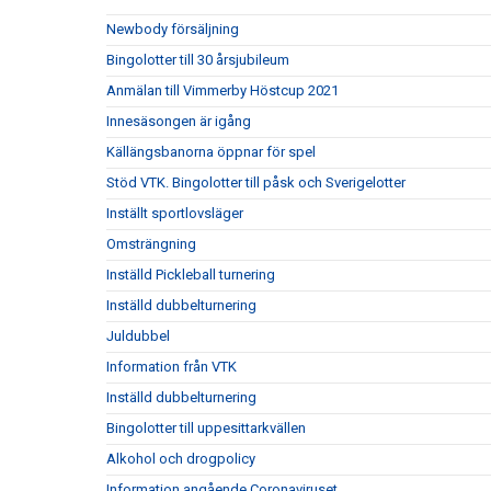
Newbody försäljning
Bingolotter till 30 årsjubileum
Anmälan till Vimmerby Höstcup 2021
Innesäsongen är igång
Källängsbanorna öppnar för spel
Stöd VTK. Bingolotter till påsk och Sverigelotter
Inställt sportlovsläger
Omsträngning
Inställd Pickleball turnering
Inställd dubbelturnering
Juldubbel
Information från VTK
Inställd dubbelturnering
Bingolotter till uppesittarkvällen
Alkohol och drogpolicy
Information angående Coronaviruset