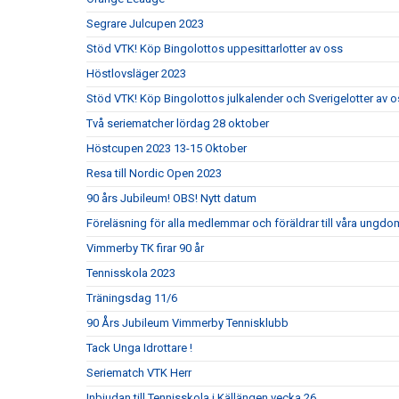
Segrare Julcupen 2023
Stöd VTK! Köp Bingolottos uppesittarlotter av oss
Höstlovsläger 2023
Stöd VTK! Köp Bingolottos julkalender och Sverigelotter av o
Två seriematcher lördag 28 oktober
Höstcupen 2023 13-15 Oktober
Resa till Nordic Open 2023
90 års Jubileum! OBS! Nytt datum
Föreläsning för alla medlemmar och föräldrar till våra ungdom
Vimmerby TK firar 90 år
Tennisskola 2023
Träningsdag 11/6
90 Års Jubileum Vimmerby Tennisklubb
Tack Unga Idrottare !
Seriematch VTK Herr
Inbjudan till Tennisskola i Källängen vecka 26