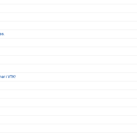
ss.
ar i VTK!