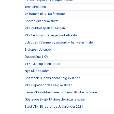
TennisPokalen
Välkomna till VTKs årsmöte
Sportlovsläger avslutat
VTK dubbel spelad i helgen
VTK tar sin andra seger mot Alvesta
Julcupen i Vimmerby avgjord – han vann finalen
Slutspel i Julcupen
Dubbelfinal i KM
VTKs Julcup är nu lottad
Nya Klubbkläder!
Sparbank Cupens andra helg avslutad
VTK Cupens första helg avslutad
Jämn VTK dubbel turnering fann tillslut en vinnare
Gästande Eksjö TF drog de längsta strået
Stöd VTK. Bingolottos Julkalender 2021