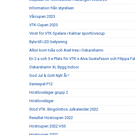
Information från styrelsen
Vårcupen 2023
VTK-Cupen 2023
Vinst för VTK Spelare i Kalmar sportlovscup
Byte till LED belysning
Albin kom tvåa och Axel trea i Oskarshamn
En 2:a och 3:e Plats för VTK:s Alva Gustafsson och Filippa Fa
Oskarshamn XL Bygg Indoor
God Jul & Gott Nytt År !
Seriespel P12
Höstlovsläger grupp 2
Höstlovsläger
Stöd VTK. Bingolottos Julkalender 2022
Resultat Höstcupen 2022
Höstcupen 2022 H55
Höstcupen 2022