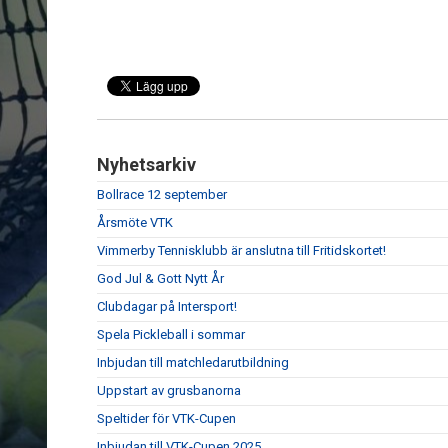
Nyhetsarkiv
Bollrace 12 september
Årsmöte VTK
Vimmerby Tennisklubb är anslutna till Fritidskortet!
God Jul & Gott Nytt År
Clubdagar på Intersport!
Spela Pickleball i sommar
Inbjudan till matchledarutbildning
Uppstart av grusbanorna
Speltider för VTK-Cupen
Inbjudan till VTK-Cupen 2025