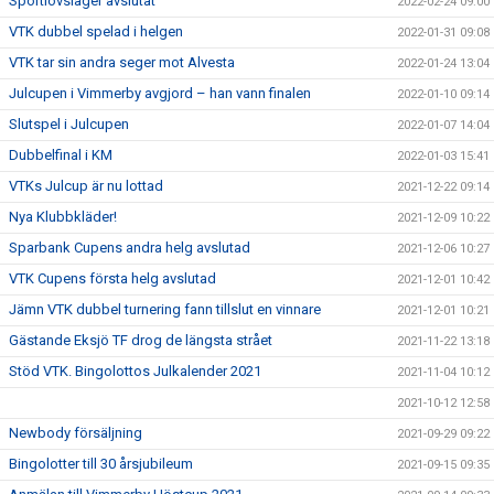
Sportlovsläger avslutat
2022-02-24 09:00
VTK dubbel spelad i helgen
2022-01-31 09:08
VTK tar sin andra seger mot Alvesta
2022-01-24 13:04
Julcupen i Vimmerby avgjord – han vann finalen
2022-01-10 09:14
Slutspel i Julcupen
2022-01-07 14:04
Dubbelfinal i KM
2022-01-03 15:41
VTKs Julcup är nu lottad
2021-12-22 09:14
Nya Klubbkläder!
2021-12-09 10:22
Sparbank Cupens andra helg avslutad
2021-12-06 10:27
VTK Cupens första helg avslutad
2021-12-01 10:42
Jämn VTK dubbel turnering fann tillslut en vinnare
2021-12-01 10:21
Gästande Eksjö TF drog de längsta strået
2021-11-22 13:18
Stöd VTK. Bingolottos Julkalender 2021
2021-11-04 10:12
2021-10-12 12:58
Newbody försäljning
2021-09-29 09:22
Bingolotter till 30 årsjubileum
2021-09-15 09:35