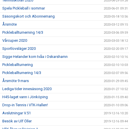
Tennisskolan 2020
2020-06-29 09:26
Spela Pickleball i sommar
2020-06-01 09:31
Säsongskort och Abonnemang
2020-05-18 10:56
Årsmöte
2020-03-12 09:15
Pickleballturnerning 14/3
2020-03-06 09:59
Vårcupen 2020
2020-03-03 18:12
Sportlovsläger 2020
2020-02-20 09:17
Sigge Helander kom tvåa i Oskarshamn
2020-02-10 10:16
Pickleballturnering
2020-02-10 10:03
Pickleballturnering 14/3
2020-02-07 09:56
Årsmöte 9 mars
2020-01-29 09:45
Lediga tider innesäsong 2020
2020-01-27 10:52
H45-laget vann i Jönköping
2020-01-15 09:40
Drop-in Tennis i VTK-Hallen!
2020-01-10 09:06
Avslutningar V.51
2019-12-16 10:20
Besök av Ulf Öller
2019-12-16 09:44