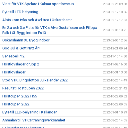
Vinst för VTK Spelare i Kalmar sportlovscup
2023-02-26 09:38
Byte till LED belysning
2023-02-17 10:06
Albin kom tvåa och Axel trea i Oskarshamn
2023-02-12 17:03
En 2:a och 3:e Plats för VTK:s Alva Gustafsson och Filippa
2023-02-06 13:21
Falk i XL Bygg Indoor Fs13
Oskarshamn XL Bygg Indoor
2023-02-06 12:56
God Jul & Gott Nytt År !
2022-12-21 09:24
Seriespel P12
2022-11-10 14:50
Höstlovsläger grupp 2
2022-11-02 16:00
Höstlovsläger
2022-10-31 13:00
Stöd VTK. Bingolottos Julkalender 2022
2022-10-26 14:49
Resultat Höstcupen 2022
2022-10-25 21:42
Höstcupen 2022 H55
2022-10-22 09:52
Höstcupen 2022
2022-10-22 09:05
Byte till LED-belysning i Källängen
2022-09-01 10:29
Anmälan till VTK:s träningsverksamhet
2022-08-25 14:05