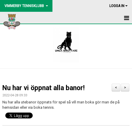
VIMMERBY TENNISKLUBB
LOGGA IN
HEM
NYHETER
BLI MEDLEM
BOLLMASKIN
BINGOLOTTO
Nu har vi öppnat alla banor!
<
>
UTEBANORNA
2022-04-28 09:33
Nu har alla utebanor öppnats för spel så vill man boka gör man de på
AKTIVITETER
hemsidan eller via boka tennis.
KONTAKT