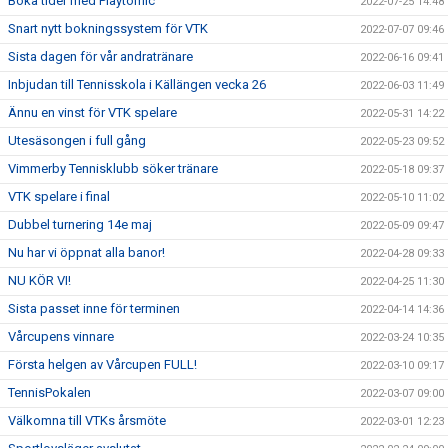
Boka tider med Playtomic
2022-07-25 14:48
Snart nytt bokningssystem för VTK
2022-07-07 09:46
Sista dagen för vår andratränare
2022-06-16 09:41
Inbjudan till Tennisskola i Källängen vecka 26
2022-06-03 11:49
Ännu en vinst för VTK spelare
2022-05-31 14:22
Utesäsongen i full gång
2022-05-23 09:52
Vimmerby Tennisklubb söker tränare
2022-05-18 09:37
VTK spelare i final
2022-05-10 11:02
Dubbel turnering 14e maj
2022-05-09 09:47
Nu har vi öppnat alla banor!
2022-04-28 09:33
NU KÖR VI!
2022-04-25 11:30
Sista passet inne för terminen
2022-04-14 14:36
Vårcupens vinnare
2022-03-24 10:35
Första helgen av Vårcupen FULL!
2022-03-10 09:17
TennisPokalen
2022-03-07 09:00
Välkomna till VTKs årsmöte
2022-03-01 12:23