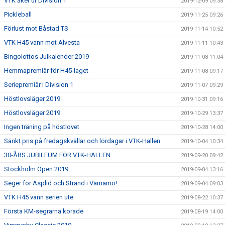
VTK åker ur Division 1
2019-12-09 09:38
Pickleball
2019-11-25 09:26
Förlust mot Båstad TS
2019-11-14 10:52
VTK H45 vann mot Alvesta
2019-11-11 10:43
Bingolottos Julkalender 2019
2019-11-08 11:04
Hemmapremiär för H45-laget
2019-11-08 09:17
Seriepremiär i Division 1
2019-11-07 09:29
Höstlovsläger 2019
2019-10-31 09:16
Höstlovsläger 2019
2019-10-29 13:37
Ingen träning på höstlovet
2019-10-28 14:00
Sänkt pris på fredagskvällar och lördagar i VTK-Hallen
2019-10-04 10:34
30-ÅRS JUBILEUM FÖR VTK-HALLEN
2019-09-20 09:42
Stockholm Open 2019
2019-09-04 13:16
Seger för Asplid och Strand i Värnamo!
2019-09-04 09:03
VTK H45 vann serien ute
2019-08-22 10:37
Första KM-segrarna korade
2019-08-19 14:00