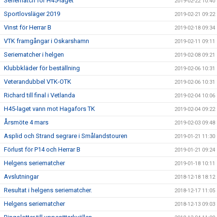
Seriematch för H45-laget
2019-02-22 10:40
Sportlovsläger 2019
2019-02-21 09:22
Vinst för Herrar B
2019-02-18 09:34
VTK framgångar i Oskarshamn
2019-02-11 09:11
Seriematcher i helgen
2019-02-08 09:21
Klubbkläder för beställning
2019-02-06 10:31
Veterandubbel VTK-OTK
2019-02-06 10:31
Richard till final i Vetlanda
2019-02-04 10:06
H45-laget vann mot Hagafors TK
2019-02-04 09:22
Årsmöte 4 mars
2019-02-03 09:48
Asplid och Strand segrare i Smålandstouren
2019-01-21 11:30
Förlust för P14 och Herrar B
2019-01-21 09:24
Helgens seriematcher
2019-01-18 10:11
Avslutningar
2018-12-18 18:12
Resultat i helgens seriematcher.
2018-12-17 11:05
Helgens seriematcher
2018-12-13 09:03