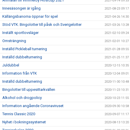
Anmälan till Vimmerby Höstcup 2021
2021-09-14 09:33
Innesäsongen är igång
2021-08-23 09:17
Källängsbanorna öppnar för spel
2021-04-26 14:30
Stöd VTK. Bingolotter till påsk och Sverigelotter
2021-03-26 13:28
Inställt sportlovsläger
2021-02-10 09:24
Omsträngning
2021-02-01 10:27
Inställd Pickleball turnering
2021-01-28 09:55
Inställd dubbelturnering
2021-01-25 11:37
Juldubbel
2020-12-15 10:35
Information från VTK
2020-12-04 09:01
Inställd dubbelturnering
2020-11-30 10:48
Bingolotter till uppesittarkvällen
2020-11-23 10:31
Alkohol och drogpolicy
2020-10-23 11:55
Information angående Coronaviruset
2020-09-30 10:58
Tennis Classic 2020
2020-09-07 11:17
Nyhet i bokningssystemet
2020-08-13 13:20