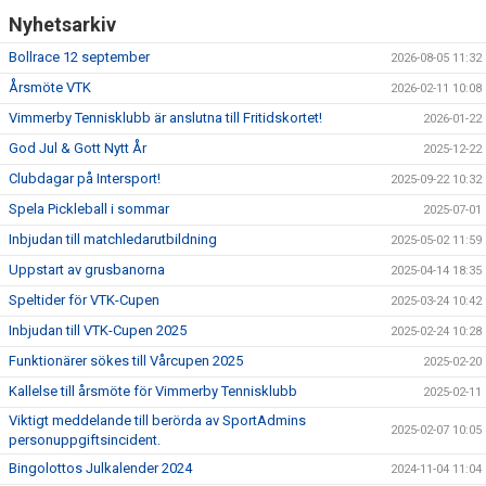
KALENDER
Nyhetsarkiv
Bollrace 12 september
2026-08-05 11:32
Årsmöte VTK
2026-02-11 10:08
Vimmerby Tennisklubb är anslutna till Fritidskortet!
2026-01-22
God Jul & Gott Nytt År
2025-12-22
Clubdagar på Intersport!
2025-09-22 10:32
Spela Pickleball i sommar
2025-07-01
Inbjudan till matchledarutbildning
2025-05-02 11:59
Uppstart av grusbanorna
2025-04-14 18:35
Speltider för VTK-Cupen
2025-03-24 10:42
Inbjudan till VTK-Cupen 2025
2025-02-24 10:28
Funktionärer sökes till Vårcupen 2025
2025-02-20
Kallelse till årsmöte för Vimmerby Tennisklubb
2025-02-11
Viktigt meddelande till berörda av SportAdmins
2025-02-07 10:05
personuppgiftsincident.
Bingolottos Julkalender 2024
2024-11-04 11:04