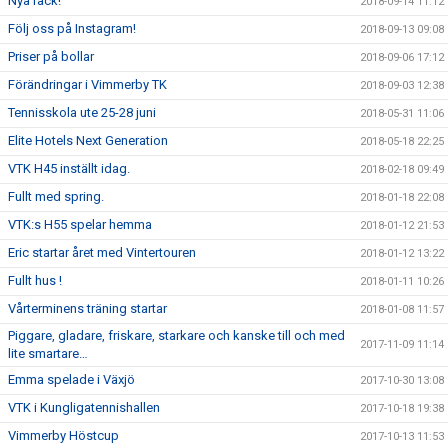
Nya rack!
2018-09-14 11:12
Följ oss på Instagram!
2018-09-13 09:08
Priser på bollar
2018-09-06 17:12
Förändringar i Vimmerby TK
2018-09-03 12:38
Tennisskola ute 25-28 juni
2018-05-31 11:06
Elite Hotels Next Generation
2018-05-18 22:25
VTK H45 inställt idag.
2018-02-18 09:49
Fullt med spring.
2018-01-18 22:08
VTK:s H55 spelar hemma
2018-01-12 21:53
Eric startar året med Vintertouren
2018-01-12 13:22
Fullt hus !
2018-01-11 10:26
Vårterminens träning startar
2018-01-08 11:57
Piggare, gladare, friskare, starkare och kanske till och med
2017-11-09 11:14
lite smartare…
Emma spelade i Växjö
2017-10-30 13:08
VTK i Kungligatennishallen
2017-10-18 19:38
Vimmerby Höstcup
2017-10-13 11:53