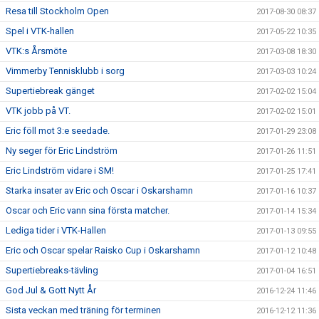
Resa till Stockholm Open
2017-08-30 08:37
Spel i VTK-hallen
2017-05-22 10:35
VTK:s Årsmöte
2017-03-08 18:30
Vimmerby Tennisklubb i sorg
2017-03-03 10:24
Supertiebreak gänget
2017-02-02 15:04
VTK jobb på VT.
2017-02-02 15:01
Eric föll mot 3:e seedade.
2017-01-29 23:08
Ny seger för Eric Lindström
2017-01-26 11:51
Eric Lindström vidare i SM!
2017-01-25 17:41
Starka insater av Eric och Oscar i Oskarshamn
2017-01-16 10:37
Oscar och Eric vann sina första matcher.
2017-01-14 15:34
Lediga tider i VTK-Hallen
2017-01-13 09:55
Eric och Oscar spelar Raisko Cup i Oskarshamn
2017-01-12 10:48
Supertiebreaks-tävling
2017-01-04 16:51
God Jul & Gott Nytt År
2016-12-24 11:46
Sista veckan med träning för terminen
2016-12-12 11:36