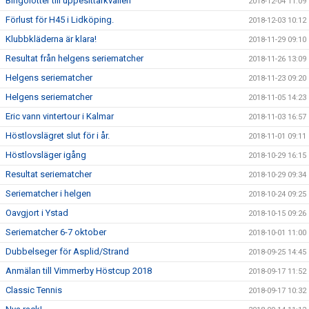
Bingolotter till uppesittarkvällen
2018-12-04 11:09
Förlust för H45 i Lidköping.
2018-12-03 10:12
Klubbkläderna är klara!
2018-11-29 09:10
Resultat från helgens seriematcher
2018-11-26 13:09
Helgens seriematcher
2018-11-23 09:20
Helgens seriematcher
2018-11-05 14:23
Eric vann vintertour i Kalmar
2018-11-03 16:57
Höstlovslägret slut för i år.
2018-11-01 09:11
Höstlovsläger igång
2018-10-29 16:15
Resultat seriematcher
2018-10-29 09:34
Seriematcher i helgen
2018-10-24 09:25
Oavgjort i Ystad
2018-10-15 09:26
Seriematcher 6-7 oktober
2018-10-01 11:00
Dubbelseger för Asplid/Strand
2018-09-25 14:45
Anmälan till Vimmerby Höstcup 2018
2018-09-17 11:52
Classic Tennis
2018-09-17 10:32