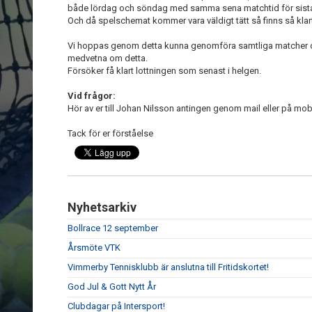
både lördag och söndag med samma sena matchtid för sist
Och då spelschemat kommer vara väldigt tätt så finns så klart
Vi hoppas genom detta kunna genomföra samtliga matcher och v
medvetna om detta.
Försöker få klart lottningen som senast i helgen.
Vid frågor:
Hör av er till Johan Nilsson antingen genom mail eller på m
Tack för er förståelse
Nyhetsarkiv
Bollrace 12 september
Årsmöte VTK
Vimmerby Tennisklubb är anslutna till Fritidskortet!
God Jul & Gott Nytt År
Clubdagar på Intersport!