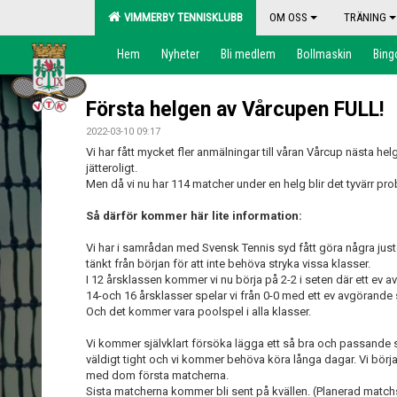
VIMMERBY TENNISKLUBB
OM OSS
TRÄNING
Hem
Nyheter
Bli medlem
Bollmaskin
Bing
Första helgen av Vårcupen FULL!
2022-03-10 09:17
Vi har fått mycket fler anmälningar till våran Vårcup nästa helg 
jätteroligt.
Men då vi nu har 114 matcher under en helg blir det tyvärr prob
Så därför kommer här lite information:
Vi har i samrådan med Svensk Tennis syd fått göra några juste
tänkt från början för att inte behöva stryka vissa klasser.
I 12 årsklassen kommer vi nu börja på 2-2 i seten där ett ev av
14-och 16 årsklasser spelar vi från 0-0 med ett ev avgörande
Och det kommer vara poolspel i alla klasser.
Vi kommer självklart försöka lägga ett så bra och passande
väldigt tight och vi kommer behöva köra långa dagar. Vi börja
med dom första matcherna.
Sista matcherna kommer bli sent på kvällen. (Planerad matchs