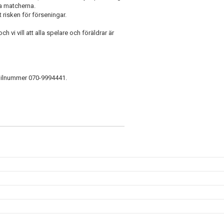
a matcherna.
 risken för förseningar.
i vill att alla spelare och föräldrar är
obilnummer 070-9994441.