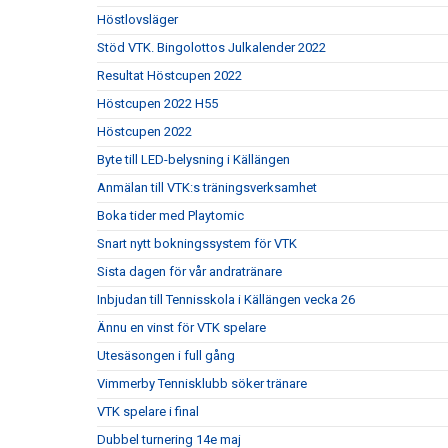
Höstlovsläger
Stöd VTK. Bingolottos Julkalender 2022
Resultat Höstcupen 2022
Höstcupen 2022 H55
Höstcupen 2022
Byte till LED-belysning i Källängen
Anmälan till VTK:s träningsverksamhet
Boka tider med Playtomic
Snart nytt bokningssystem för VTK
Sista dagen för vår andratränare
Inbjudan till Tennisskola i Källängen vecka 26
Ännu en vinst för VTK spelare
Utesäsongen i full gång
Vimmerby Tennisklubb söker tränare
VTK spelare i final
Dubbel turnering 14e maj