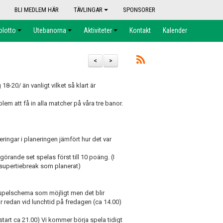
BLI MEDLEM HÄR
TÄVLINGAR
SPONSORER
olotto
Utebanorna
Aktiviteter
Kontakt
Kalender
<
>
18-20/ än vanligt vilket så klart är
lem att få in alla matcher på våra tre banor.
ringar i planeringen jämfört hur det var
görande set spelas först till 10 poäng. (I
 supertiebreak som planerat)
 spelschema som möjligt men det blir
r redan vid lunchtid på fredagen (ca 14.00)
tart ca 21.00) Vi kommer börja spela tidigt