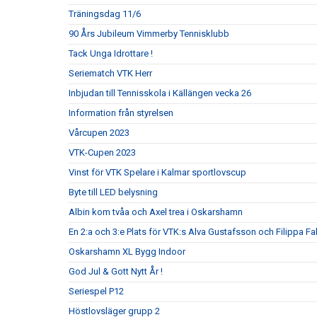
Träningsdag 11/6
90 Års Jubileum Vimmerby Tennisklubb
Tack Unga Idrottare !
Seriematch VTK Herr
Inbjudan till Tennisskola i Källängen vecka 26
Information från styrelsen
Vårcupen 2023
VTK-Cupen 2023
Vinst för VTK Spelare i Kalmar sportlovscup
Byte till LED belysning
Albin kom tvåa och Axel trea i Oskarshamn
En 2:a och 3:e Plats för VTK:s Alva Gustafsson och Filippa Fa
Oskarshamn XL Bygg Indoor
God Jul & Gott Nytt År !
Seriespel P12
Höstlovsläger grupp 2