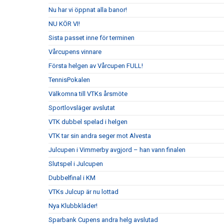
Nu har vi öppnat alla banor!
NU KÖR VI!
Sista passet inne för terminen
Vårcupens vinnare
Första helgen av Vårcupen FULL!
TennisPokalen
Välkomna till VTKs årsmöte
Sportlovsläger avslutat
VTK dubbel spelad i helgen
VTK tar sin andra seger mot Alvesta
Julcupen i Vimmerby avgjord – han vann finalen
Slutspel i Julcupen
Dubbelfinal i KM
VTKs Julcup är nu lottad
Nya Klubbkläder!
Sparbank Cupens andra helg avslutad