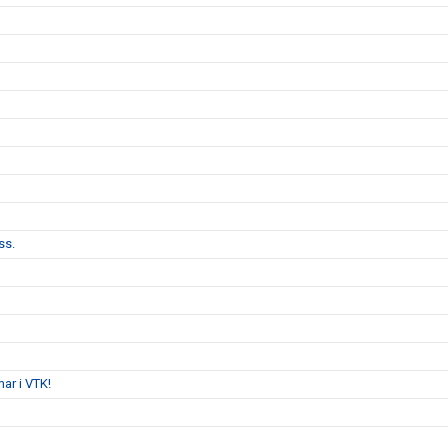
ss.
ar i VTK!