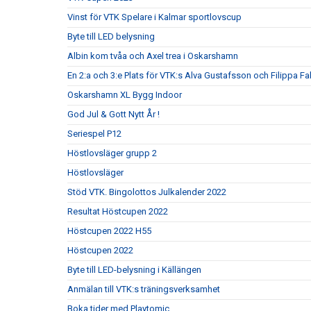
Vinst för VTK Spelare i Kalmar sportlovscup
Byte till LED belysning
Albin kom tvåa och Axel trea i Oskarshamn
En 2:a och 3:e Plats för VTK:s Alva Gustafsson och Filippa Fa
Oskarshamn XL Bygg Indoor
God Jul & Gott Nytt År !
Seriespel P12
Höstlovsläger grupp 2
Höstlovsläger
Stöd VTK. Bingolottos Julkalender 2022
Resultat Höstcupen 2022
Höstcupen 2022 H55
Höstcupen 2022
Byte till LED-belysning i Källängen
Anmälan till VTK:s träningsverksamhet
Boka tider med Playtomic