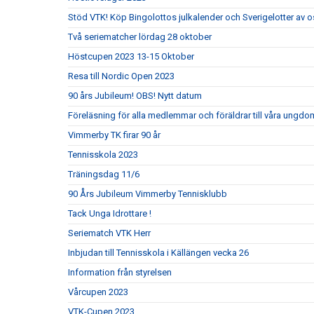
Stöd VTK! Köp Bingolottos julkalender och Sverigelotter av o
Två seriematcher lördag 28 oktober
Höstcupen 2023 13-15 Oktober
Resa till Nordic Open 2023
90 års Jubileum! OBS! Nytt datum
Föreläsning för alla medlemmar och föräldrar till våra ungdom
Vimmerby TK firar 90 år
Tennisskola 2023
Träningsdag 11/6
90 Års Jubileum Vimmerby Tennisklubb
Tack Unga Idrottare !
Seriematch VTK Herr
Inbjudan till Tennisskola i Källängen vecka 26
Information från styrelsen
Vårcupen 2023
VTK-Cupen 2023