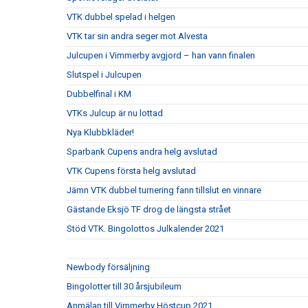
VTK dubbel spelad i helgen
VTK tar sin andra seger mot Alvesta
Julcupen i Vimmerby avgjord – han vann finalen
Slutspel i Julcupen
Dubbelfinal i KM
VTKs Julcup är nu lottad
Nya Klubbkläder!
Sparbank Cupens andra helg avslutad
VTK Cupens första helg avslutad
Jämn VTK dubbel turnering fann tillslut en vinnare
Gästande Eksjö TF drog de längsta strået
Stöd VTK. Bingolottos Julkalender 2021
Newbody försäljning
Bingolotter till 30 årsjubileum
Anmälan till Vimmerby Höstcup 2021