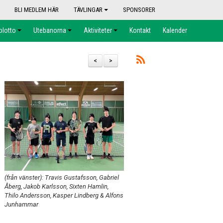
BLI MEDLEM HÄR
TÄVLINGAR
SPONSORER
olotto
Utebanorna
Aktiviteter
Kontakt
Kalender
<
>
(från vänster): Travis Gustafsson, Gabriel
Åberg, Jakob Karlsson, Sixten Hamlin,
Thilo Andersson, Kasper Lindberg & Alfons
Junhammar