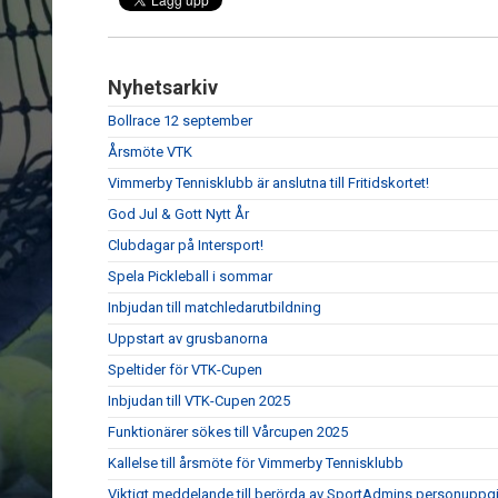
Nyhetsarkiv
Bollrace 12 september
Årsmöte VTK
Vimmerby Tennisklubb är anslutna till Fritidskortet!
God Jul & Gott Nytt År
Clubdagar på Intersport!
Spela Pickleball i sommar
Inbjudan till matchledarutbildning
Uppstart av grusbanorna
Speltider för VTK-Cupen
Inbjudan till VTK-Cupen 2025
Funktionärer sökes till Vårcupen 2025
Kallelse till årsmöte för Vimmerby Tennisklubb
Viktigt meddelande till berörda av SportAdmins personuppgi