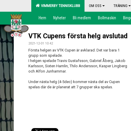
VIMMERBY TENNISKLUBB
OM OSS
TRÄNING
Hem
Nyheter
Bli medlem
Bollmaskin
Bing
VTK Cupens första helg avslutad
2021-12-01 10:42
Första helgen av VTK Cupen är avklarad. Det var bara 1
grupp som spelade.
I helgen spelade Travis Gustafsson, Gabriel Åberg, Jakob
Karlsson, Sixten Hamlin, Thilo Andersson, Kasper Lingberg
och Alfon Junhammar.
Under nästa helg (4-5dec) kommer nästa del av Cupen
spelas där de är planerat att 7 grupper ska spelas.