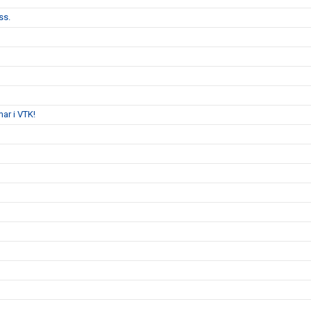
ss.
ar i VTK!