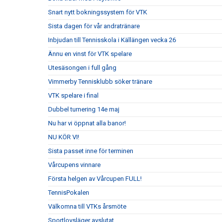
Snart nytt bokningssystem för VTK
Sista dagen för vår andratränare
Inbjudan till Tennisskola i Källängen vecka 26
Ännu en vinst för VTK spelare
Utesäsongen i full gång
Vimmerby Tennisklubb söker tränare
VTK spelare i final
Dubbel turnering 14e maj
Nu har vi öppnat alla banor!
NU KÖR VI!
Sista passet inne för terminen
Vårcupens vinnare
Första helgen av Vårcupen FULL!
TennisPokalen
Välkomna till VTKs årsmöte
Sportlovsläger avslutat