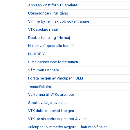
Ännu en vinst för VTK spelare
Utesäsongen i full gång
Vimmerby Tennisklubb söker tränare
VTK spelare i final
Dubbel turnering 14e maj
Nu har vi öppnat alla banor!
NU KÖR VI!
Sista passet inne för terminen
Vårcupens vinnare
Första helgen av Vårcupen FULL!
TennisPokalen
Välkomna till VTKs årsmöte
Sportlovsläger avslutat
VTK dubbel spelad i helgen
VTK tar sin andra seger mot Alvesta
Julcupen i Vimmerby avgjord – han vann finalen