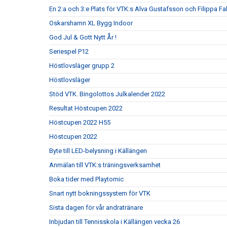
En 2:a och 3:e Plats för VTK:s Alva Gustafsson och Filippa Fa
Oskarshamn XL Bygg Indoor
God Jul & Gott Nytt År !
Seriespel P12
Höstlovsläger grupp 2
Höstlovsläger
Stöd VTK. Bingolottos Julkalender 2022
Resultat Höstcupen 2022
Höstcupen 2022 H55
Höstcupen 2022
Byte till LED-belysning i Källängen
Anmälan till VTK:s träningsverksamhet
Boka tider med Playtomic
Snart nytt bokningssystem för VTK
Sista dagen för vår andratränare
Inbjudan till Tennisskola i Källängen vecka 26