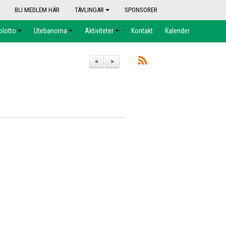
BLI MEDLEM HÄR
TÄVLINGAR
SPONSORER
olotto
Utebanorna
Aktiviteter
Kontakt
Kalender
<
>
.