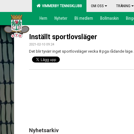
VIMMERBY TENNISKLUBB
OM OSS
TRÄNING
Hem
Nyheter
Bli medlem
Bollmaskin
Bing
Inställt sportlovsläger
2021-02-10 09:24
Det blir tyvärr inget sportlovsläger vecka 8 pga rådande läge
Nyhetsarkiv