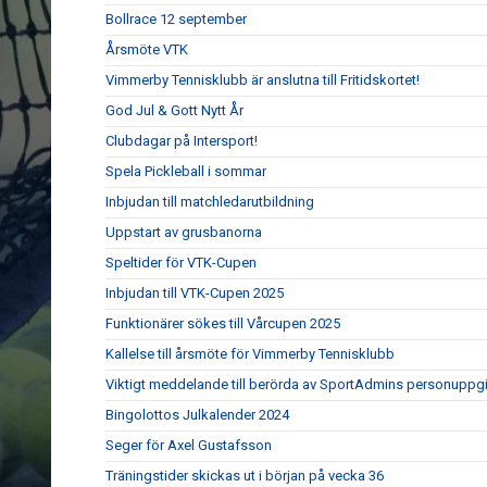
Bollrace 12 september
Årsmöte VTK
Vimmerby Tennisklubb är anslutna till Fritidskortet!
God Jul & Gott Nytt År
Clubdagar på Intersport!
Spela Pickleball i sommar
Inbjudan till matchledarutbildning
Uppstart av grusbanorna
Speltider för VTK-Cupen
Inbjudan till VTK-Cupen 2025
Funktionärer sökes till Vårcupen 2025
Kallelse till årsmöte för Vimmerby Tennisklubb
Viktigt meddelande till berörda av SportAdmins personuppgi
Bingolottos Julkalender 2024
Seger för Axel Gustafsson
Träningstider skickas ut i början på vecka 36