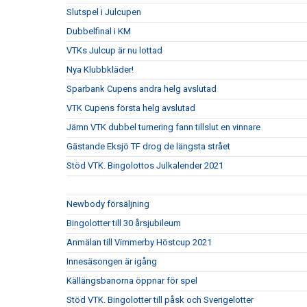
Slutspel i Julcupen
Dubbelfinal i KM
VTKs Julcup är nu lottad
Nya Klubbkläder!
Sparbank Cupens andra helg avslutad
VTK Cupens första helg avslutad
Jämn VTK dubbel turnering fann tillslut en vinnare
Gästande Eksjö TF drog de längsta strået
Stöd VTK. Bingolottos Julkalender 2021
Newbody försäljning
Bingolotter till 30 årsjubileum
Anmälan till Vimmerby Höstcup 2021
Innesäsongen är igång
Källängsbanorna öppnar för spel
Stöd VTK. Bingolotter till påsk och Sverigelotter