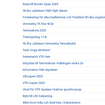
Resa till Nordic Open 2023
90 års Jubileum! OBS! Nytt datum
Föreläsning för alla medlemmar och föräldrar till våra ungdom
Vimmerby TK firar 90 år
Tennisskola 2023
Träningsdag 11/6
90 Års Jubileum Vimmerby Tennisklubb
Tack Unga Idrottare !
Seriematch VTK Herr
Inbjudan till Tennisskola i Källängen vecka 26
Information från styrelsen
Vårcupen 2023
VTK-Cupen 2023
Vinst för VTK Spelare i Kalmar sportlovscup
Byte till LED belysning
Albin kom tvåa och Axel trea i Oskarshamn