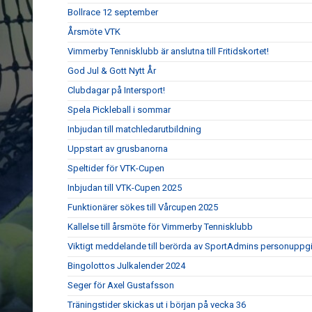
Bollrace 12 september
Årsmöte VTK
Vimmerby Tennisklubb är anslutna till Fritidskortet!
God Jul & Gott Nytt År
Clubdagar på Intersport!
Spela Pickleball i sommar
Inbjudan till matchledarutbildning
Uppstart av grusbanorna
Speltider för VTK-Cupen
Inbjudan till VTK-Cupen 2025
Funktionärer sökes till Vårcupen 2025
Kallelse till årsmöte för Vimmerby Tennisklubb
Viktigt meddelande till berörda av SportAdmins personuppgi
Bingolottos Julkalender 2024
Seger för Axel Gustafsson
Träningstider skickas ut i början på vecka 36