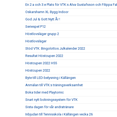
En 2:a och 3:e Plats för VTK:s Alva Gustafsson och Filippa Fa
Oskarshamn XL Bygg Indoor
God Jul & Gott Nytt År !
Seriespel P12
Höstlovsläger grupp 2
Höstlovsläger
Stöd VTK. Bingolottos Julkalender 2022
Resultat Höstcupen 2022
Höstcupen 2022 H55
Höstcupen 2022
Byte till LED-belysning i Källängen
Anmälan till VTK:s träningsverksamhet
Boka tider med Playtomic
Snart nytt bokningssystem för VTK
Sista dagen för vår andratränare
Inbjudan till Tennisskola i Källängen vecka 26