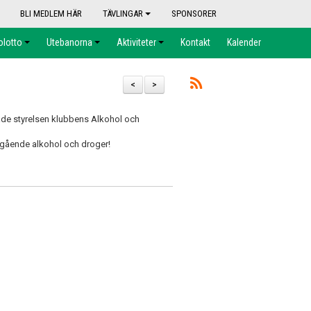
BLI MEDLEM HÄR
TÄVLINGAR
SPONSORER
olotto
Utebanorna
Aktiviteter
Kontakt
Kalender
<
>
de styrelsen klubbens Alkohol och
 angående alkohol och droger!