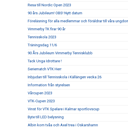
Resa till Nordic Open 2023
90 års Jubileum! OBS! Nytt datum
Föreläsning för alla medlemmar och föräldrar till våra ungdom
Vimmerby TK firar 90 år
Tennisskola 2023
Träningsdag 11/6
90 Års Jubileum Vimmerby Tennisklubb
Tack Unga Idrottare !
Seriematch VTK Herr
Inbjudan till Tennisskola i Källängen vecka 26
Information från styrelsen
Vårcupen 2023
VTK-Cupen 2023
Vinst för VTK Spelare i Kalmar sportlovscup
Byte till LED belysning
Albin kom tvåa och Axel trea i Oskarshamn