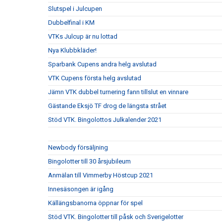
Slutspel i Julcupen
Dubbelfinal i KM
VTKs Julcup är nu lottad
Nya Klubbkläder!
Sparbank Cupens andra helg avslutad
VTK Cupens första helg avslutad
Jämn VTK dubbel turnering fann tillslut en vinnare
Gästande Eksjö TF drog de längsta strået
Stöd VTK. Bingolottos Julkalender 2021
Newbody försäljning
Bingolotter till 30 årsjubileum
Anmälan till Vimmerby Höstcup 2021
Innesäsongen är igång
Källängsbanorna öppnar för spel
Stöd VTK. Bingolotter till påsk och Sverigelotter