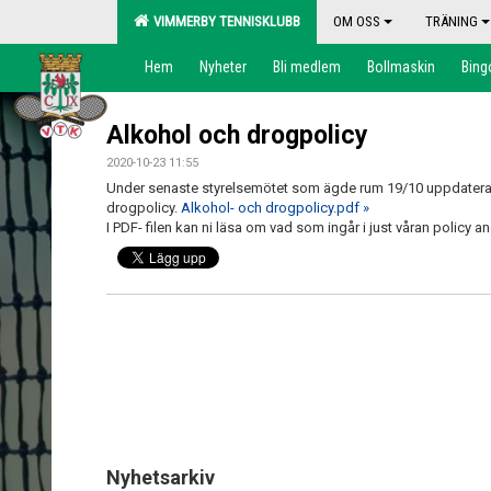
VIMMERBY TENNISKLUBB
OM OSS
TRÄNING
Hem
Nyheter
Bli medlem
Bollmaskin
Bing
Alkohol och drogpolicy
2020-10-23 11:55
Under senaste styrelsemötet som ägde rum 19/10 uppdatera
drogpolicy.
Alkohol- och drogpolicy.pdf »
I PDF- filen kan ni läsa om vad som ingår i just våran policy
Nyhetsarkiv