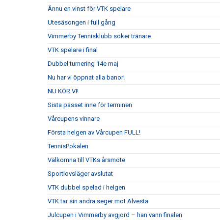
Ännu en vinst för VTK spelare
Utesäsongen i full gång
Vimmerby Tennisklubb söker tränare
VTK spelare i final
Dubbel turnering 14e maj
Nu har vi öppnat alla banor!
NU KÖR VI!
Sista passet inne för terminen
Vårcupens vinnare
Första helgen av Vårcupen FULL!
TennisPokalen
Välkomna till VTKs årsmöte
Sportlovsläger avslutat
VTK dubbel spelad i helgen
VTK tar sin andra seger mot Alvesta
Julcupen i Vimmerby avgjord – han vann finalen