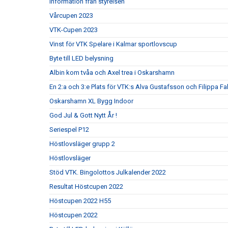
Information från styrelsen
Vårcupen 2023
VTK-Cupen 2023
Vinst för VTK Spelare i Kalmar sportlovscup
Byte till LED belysning
Albin kom tvåa och Axel trea i Oskarshamn
En 2:a och 3:e Plats för VTK:s Alva Gustafsson och Filippa Fa
Oskarshamn XL Bygg Indoor
God Jul & Gott Nytt År !
Seriespel P12
Höstlovsläger grupp 2
Höstlovsläger
Stöd VTK. Bingolottos Julkalender 2022
Resultat Höstcupen 2022
Höstcupen 2022 H55
Höstcupen 2022