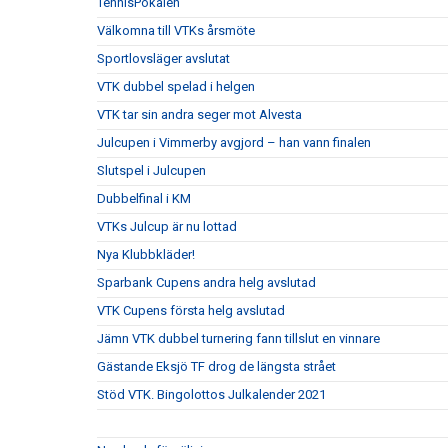
TennisPokalen
Välkomna till VTKs årsmöte
Sportlovsläger avslutat
VTK dubbel spelad i helgen
VTK tar sin andra seger mot Alvesta
Julcupen i Vimmerby avgjord – han vann finalen
Slutspel i Julcupen
Dubbelfinal i KM
VTKs Julcup är nu lottad
Nya Klubbkläder!
Sparbank Cupens andra helg avslutad
VTK Cupens första helg avslutad
Jämn VTK dubbel turnering fann tillslut en vinnare
Gästande Eksjö TF drog de längsta strået
Stöd VTK. Bingolottos Julkalender 2021