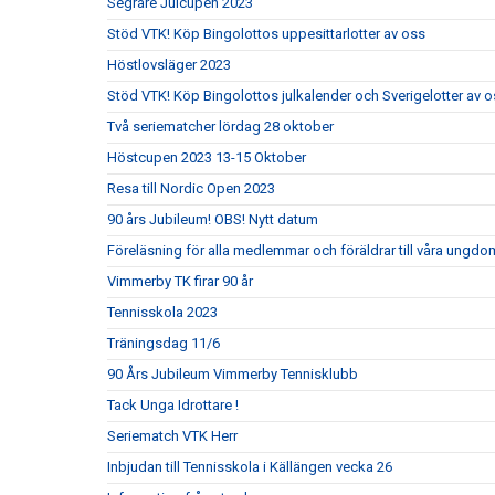
Segrare Julcupen 2023
Stöd VTK! Köp Bingolottos uppesittarlotter av oss
Höstlovsläger 2023
Stöd VTK! Köp Bingolottos julkalender och Sverigelotter av o
Två seriematcher lördag 28 oktober
Höstcupen 2023 13-15 Oktober
Resa till Nordic Open 2023
90 års Jubileum! OBS! Nytt datum
Föreläsning för alla medlemmar och föräldrar till våra ungdom
Vimmerby TK firar 90 år
Tennisskola 2023
Träningsdag 11/6
90 Års Jubileum Vimmerby Tennisklubb
Tack Unga Idrottare !
Seriematch VTK Herr
Inbjudan till Tennisskola i Källängen vecka 26