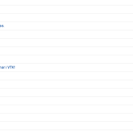
ss.
ar i VTK!