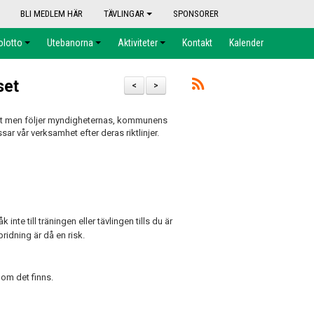
BLI MEDLEM HÄR
TÄVLINGAR
SPONSORER
olotto
Utebanorna
Aktiviteter
Kontakt
Kalender
set
<
>
gt men följer myndigheternas, kommunens
 vår verksamhet efter deras riktlinjer.
 inte till träningen eller tävlingen tills du är
ridning är då en risk.
 om det finns.