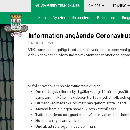
VIMMERBY TENNISKLUBB
OM OSS
TRÄNING
Hem
Nyheter
Bli medlem
Bollmaskin
Bing
Information angående Coronaviru
2020-09-30 10:58
VTK kommer i dagsläget fortsätta sin verksamhet som vanli
och Svenska tennisförbundets rekommendationer och anpassar
Vi följer svenska tennisförbundets riktlinjer:
Om du är sjuk eller förkyld gäller vanligt förhållningssätt-åk
symptom fri. På tennisklubben träffas mycket folk och sp
Du behöver inte tacka för matchen genom att ta i hand.
Använd bara din egen handduk och vattenflaska.
Tvätta händerna noggrant med tvål och vatten, handsprit
Hosta och nys i armvecket.
Undvik att röra ögon, näsa och mun.