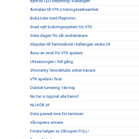
Byte till LED-belysning i Källängen
Anmälan till VTK:s träningsverksamhet
Boka tider med Playtomic
Snart nytt bokningssystem för VTK
Sista dagen för vår andratränare
Inbjudan till Tennisskola i Källängen vecka 26
Ännu en vinst för VTK spelare
Utesäsongen i full gång
Vimmerby Tennisklubb söker tränare
VTK spelare i final
Dubbel turnering 14e maj
Nu har vi öppnat alla banor!
NU KÖR VI!
Sista passet inne för terminen
Vårcupens vinnare
Första helgen av Vårcupen FULL!