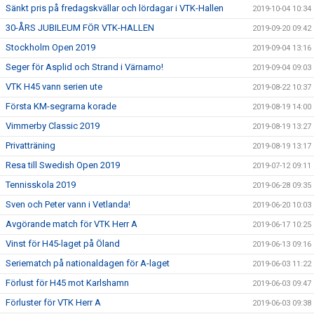
Sänkt pris på fredagskvällar och lördagar i VTK-Hallen
2019-10-04 10:34
30-ÅRS JUBILEUM FÖR VTK-HALLEN
2019-09-20 09:42
Stockholm Open 2019
2019-09-04 13:16
Seger för Asplid och Strand i Värnamo!
2019-09-04 09:03
VTK H45 vann serien ute
2019-08-22 10:37
Första KM-segrarna korade
2019-08-19 14:00
Vimmerby Classic 2019
2019-08-19 13:27
Privatträning
2019-08-19 13:17
Resa till Swedish Open 2019
2019-07-12 09:11
Tennisskola 2019
2019-06-28 09:35
Sven och Peter vann i Vetlanda!
2019-06-20 10:03
Avgörande match för VTK Herr A
2019-06-17 10:25
Vinst för H45-laget på Öland
2019-06-13 09:16
Seriematch på nationaldagen för A-laget
2019-06-03 11:22
Förlust för H45 mot Karlshamn
2019-06-03 09:47
Förluster för VTK Herr A
2019-06-03 09:38