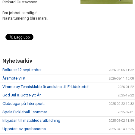
KALENDER
Rickard Gustavsson.
Bra jobbat samtliga!
Nästa turnering blir i mars.
Nyhetsarkiv
Bollrace 12 september
2026-08-05 11:32
Årsmöte VTK
2026-02-11 10:08
Vimmerby Tennisklubb är anslutna till Fritidskortet!
2026-01-22
God Jul & Gott Nytt År
2025-12-22
Clubdagar på Intersport!
2025-09-22 10:32
Spela Pickleball i sommar
2025-07-01
Inbjudan till matchledarutbildning
2025-05-02 11:59
Uppstart av grusbanorna
2025-04-14 18:35