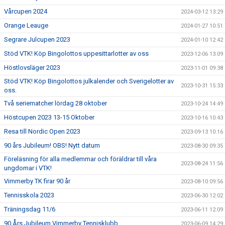
Vårcupen 2024
2024-03-12 13:29
Orange Leauge
2024-01-27 10:51
Segrare Julcupen 2023
2024-01-10 12:42
Stöd VTK! Köp Bingolottos uppesittarlotter av oss
2023-12-06 13:09
Höstlovsläger 2023
2023-11-01 09:38
Stöd VTK! Köp Bingolottos julkalender och Sverigelotter av
2023-10-31 15:33
oss.
Två seriematcher lördag 28 oktober
2023-10-24 14:49
Höstcupen 2023 13-15 Oktober
2023-10-16 10:43
Resa till Nordic Open 2023
2023-09-13 10:16
90 års Jubileum! OBS! Nytt datum
2023-08-30 09:35
Föreläsning för alla medlemmar och föräldrar till våra
2023-08-24 11:56
ungdomar i VTK!
Vimmerby TK firar 90 år
2023-08-10 09:56
Tennisskola 2023
2023-06-30 12:02
Träningsdag 11/6
2023-06-11 12:09
90 Års Jubileum Vimmerby Tennisklubb
2023-06-09 14:29