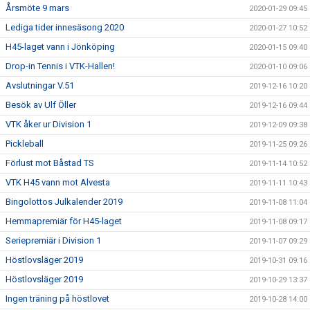
Årsmöte 9 mars
2020-01-29 09:45
Lediga tider innesäsong 2020
2020-01-27 10:52
H45-laget vann i Jönköping
2020-01-15 09:40
Drop-in Tennis i VTK-Hallen!
2020-01-10 09:06
Avslutningar V.51
2019-12-16 10:20
Besök av Ulf Öller
2019-12-16 09:44
VTK åker ur Division 1
2019-12-09 09:38
Pickleball
2019-11-25 09:26
Förlust mot Båstad TS
2019-11-14 10:52
VTK H45 vann mot Alvesta
2019-11-11 10:43
Bingolottos Julkalender 2019
2019-11-08 11:04
Hemmapremiär för H45-laget
2019-11-08 09:17
Seriepremiär i Division 1
2019-11-07 09:29
Höstlovsläger 2019
2019-10-31 09:16
Höstlovsläger 2019
2019-10-29 13:37
Ingen träning på höstlovet
2019-10-28 14:00