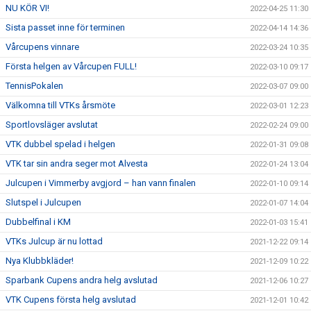
NU KÖR VI!
2022-04-25 11:30
Sista passet inne för terminen
2022-04-14 14:36
Vårcupens vinnare
2022-03-24 10:35
Första helgen av Vårcupen FULL!
2022-03-10 09:17
TennisPokalen
2022-03-07 09:00
Välkomna till VTKs årsmöte
2022-03-01 12:23
Sportlovsläger avslutat
2022-02-24 09:00
VTK dubbel spelad i helgen
2022-01-31 09:08
VTK tar sin andra seger mot Alvesta
2022-01-24 13:04
Julcupen i Vimmerby avgjord – han vann finalen
2022-01-10 09:14
Slutspel i Julcupen
2022-01-07 14:04
Dubbelfinal i KM
2022-01-03 15:41
VTKs Julcup är nu lottad
2021-12-22 09:14
Nya Klubbkläder!
2021-12-09 10:22
Sparbank Cupens andra helg avslutad
2021-12-06 10:27
VTK Cupens första helg avslutad
2021-12-01 10:42