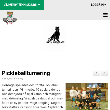
VIMMERBY TENNISKLUBB
LOGGA IN
HEM
NYHETER
BLI MEDLEM
BOLLMASKIN
BINGOLOTTO
Pickleballturnering
<
>
UTEBANORNA
2020-02-10 10:03
I lördags spelades den första Pickleball
AKTIVITETER
turneringen i Vimmerby. 10 spelare deltog
och det bjöds på rejäl kamp och mängder
med drömslag. Vi spelade dubbel och man
KONTAKT
hade en ny partner i varje omgång. Segrare
blev Mattias Karlsson före Sven Asplid och