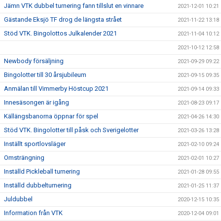
Jämn VTK dubbel turnering fann tillslut en vinnare
2021-12-01 10:21
Gästande Eksjö TF drog de längsta strået
2021-11-22 13:18
Stöd VTK. Bingolottos Julkalender 2021
2021-11-04 10:12
2021-10-12 12:58
Newbody försäljning
2021-09-29 09:22
Bingolotter till 30 årsjubileum
2021-09-15 09:35
Anmälan till Vimmerby Höstcup 2021
2021-09-14 09:33
Innesäsongen är igång
2021-08-23 09:17
Källängsbanorna öppnar för spel
2021-04-26 14:30
Stöd VTK. Bingolotter till påsk och Sverigelotter
2021-03-26 13:28
Inställt sportlovsläger
2021-02-10 09:24
Omsträngning
2021-02-01 10:27
Inställd Pickleball turnering
2021-01-28 09:55
Inställd dubbelturnering
2021-01-25 11:37
Juldubbel
2020-12-15 10:35
Information från VTK
2020-12-04 09:01