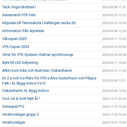
Tack Unga Idrottare !
2023-06-08 11:31
Seriematch VTK Herr
2023-05-23 13:22
Inbjudan till Tennisskola i Källängen vecka 26
2023-05-15 10:54
Information från styrelsen
2023-04-06 12:56
Vårcupen 2023
2023-03-17 13:35
VTK-Cupen 2023
2023-03-16 09:08
Vinst för VTK Spelare i Kalmar sportlovscup
2023-02-26 09:38
Byte till LED belysning
2023-02-17 10:06
Albin kom tvåa och Axel trea i Oskarshamn
2023-02-12 17:03
En 2:a och 3:e Plats för VTK:s Alva Gustafsson och Filippa
2023-02-06 13:21
Falk i XL Bygg Indoor Fs13
Oskarshamn XL Bygg Indoor
2023-02-06 12:56
God Jul & Gott Nytt År !
2022-12-21 09:24
Seriespel P12
2022-11-10 14:50
Höstlovsläger grupp 2
2022-11-02 16:00
Höstlovsläger
2022-10-31 13:00