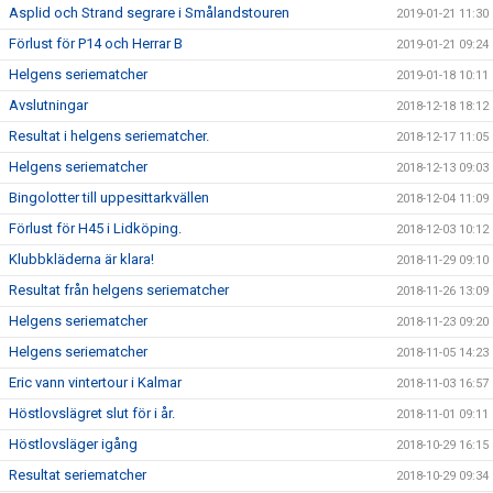
Asplid och Strand segrare i Smålandstouren
2019-01-21 11:30
Förlust för P14 och Herrar B
2019-01-21 09:24
Helgens seriematcher
2019-01-18 10:11
Avslutningar
2018-12-18 18:12
Resultat i helgens seriematcher.
2018-12-17 11:05
Helgens seriematcher
2018-12-13 09:03
Bingolotter till uppesittarkvällen
2018-12-04 11:09
Förlust för H45 i Lidköping.
2018-12-03 10:12
Klubbkläderna är klara!
2018-11-29 09:10
Resultat från helgens seriematcher
2018-11-26 13:09
Helgens seriematcher
2018-11-23 09:20
Helgens seriematcher
2018-11-05 14:23
Eric vann vintertour i Kalmar
2018-11-03 16:57
Höstlovslägret slut för i år.
2018-11-01 09:11
Höstlovsläger igång
2018-10-29 16:15
Resultat seriematcher
2018-10-29 09:34