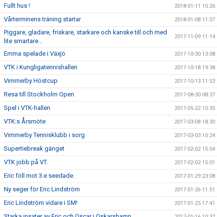
Fullt hus !
2018-01-11 10:26
Vårterminens träning startar
2018-01-08 11:57
Piggare, gladare, friskare, starkare och kanske till och med
2017-11-09 11:14
lite smartare…
Emma spelade i Växjö
2017-10-30 13:08
VTK i Kungligatennishallen
2017-10-18 19:38
Vimmerby Höstcup
2017-10-13 11:53
Resa till Stockholm Open
2017-08-30 08:37
Spel i VTK-hallen
2017-05-22 10:35
VTK:s Årsmöte
2017-03-08 18:30
Vimmerby Tennisklubb i sorg
2017-03-03 10:24
Supertiebreak gänget
2017-02-02 15:04
VTK jobb på VT.
2017-02-02 15:01
Eric föll mot 3:e seedade.
2017-01-29 23:08
Ny seger för Eric Lindström
2017-01-26 11:51
Eric Lindström vidare i SM!
2017-01-25 17:41
Starka insater av Eric och Oscar i Oskarshamn
2017-01-16 10:37