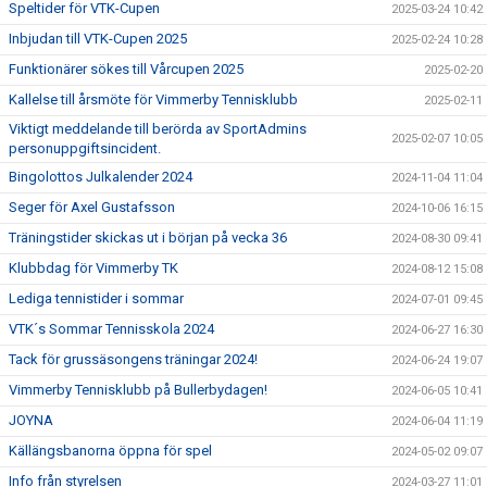
Speltider för VTK-Cupen
2025-03-24 10:42
Inbjudan till VTK-Cupen 2025
2025-02-24 10:28
Funktionärer sökes till Vårcupen 2025
2025-02-20
Kallelse till årsmöte för Vimmerby Tennisklubb
2025-02-11
Viktigt meddelande till berörda av SportAdmins
2025-02-07 10:05
personuppgiftsincident.
Bingolottos Julkalender 2024
2024-11-04 11:04
Seger för Axel Gustafsson
2024-10-06 16:15
Träningstider skickas ut i början på vecka 36
2024-08-30 09:41
Klubbdag för Vimmerby TK
2024-08-12 15:08
Lediga tennistider i sommar
2024-07-01 09:45
VTK´s Sommar Tennisskola 2024
2024-06-27 16:30
Tack för grussäsongens träningar 2024!
2024-06-24 19:07
Vimmerby Tennisklubb på Bullerbydagen!
2024-06-05 10:41
JOYNA
2024-06-04 11:19
Källängsbanorna öppna för spel
2024-05-02 09:07
Info från styrelsen
2024-03-27 11:01