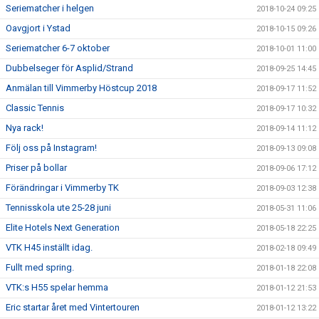
Seriematcher i helgen
2018-10-24 09:25
Oavgjort i Ystad
2018-10-15 09:26
Seriematcher 6-7 oktober
2018-10-01 11:00
Dubbelseger för Asplid/Strand
2018-09-25 14:45
Anmälan till Vimmerby Höstcup 2018
2018-09-17 11:52
Classic Tennis
2018-09-17 10:32
Nya rack!
2018-09-14 11:12
Följ oss på Instagram!
2018-09-13 09:08
Priser på bollar
2018-09-06 17:12
Förändringar i Vimmerby TK
2018-09-03 12:38
Tennisskola ute 25-28 juni
2018-05-31 11:06
Elite Hotels Next Generation
2018-05-18 22:25
VTK H45 inställt idag.
2018-02-18 09:49
Fullt med spring.
2018-01-18 22:08
VTK:s H55 spelar hemma
2018-01-12 21:53
Eric startar året med Vintertouren
2018-01-12 13:22