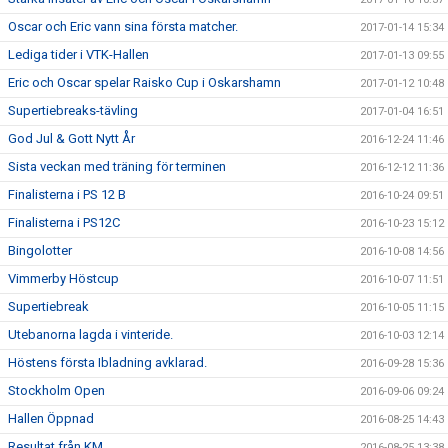
Oscar och Eric vann sina första matcher.
2017-01-14 15:34
Lediga tider i VTK-Hallen
2017-01-13 09:55
Eric och Oscar spelar Raisko Cup i Oskarshamn
2017-01-12 10:48
Supertiebreaks-tävling
2017-01-04 16:51
God Jul & Gott Nytt År
2016-12-24 11:46
Sista veckan med träning för terminen
2016-12-12 11:36
Finalisterna i PS 12 B
2016-10-24 09:51
Finalisterna i PS12C
2016-10-23 15:12
Bingolotter
2016-10-08 14:56
Vimmerby Höstcup
2016-10-07 11:51
Supertiebreak
2016-10-05 11:15
Utebanorna lagda i vinteride.
2016-10-03 12:14
Höstens första Ibladning avklarad.
2016-09-28 15:36
Stockholm Open
2016-09-06 09:24
Hallen Öppnad
2016-08-25 14:43
Resultat från KM
2016-08-25 13:38