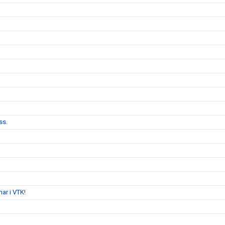
ss.
ar i VTK!