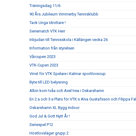
Träningsdag 11/6
90 Års Jubileum Vimmerby Tennisklubb
Tack Unga Idrottare !
Seriematch VTK Herr
Inbjudan till Tennisskola i Källängen vecka 26
Information från styrelsen
Vårcupen 2023
VTK-Cupen 2023
Vinst för VTK Spelare i Kalmar sportlovscup
Byte till LED belysning
Albin kom tvåa och Axel trea i Oskarshamn
En 2:a och 3:e Plats för VTK:s Alva Gustafsson och Filippa Fa
Oskarshamn XL Bygg Indoor
God Jul & Gott Nytt År !
Seriespel P12
Höstlovsläger grupp 2