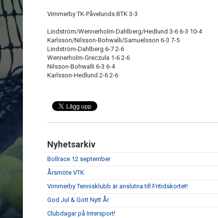
Vimmerby TK-Påvelunds BTK 3-3
Lindström/Wennerholm-Dahlberg/Hedlund 3-6 6-3 10-4
Karlsson/Nilsson-Bohwalli/Samuelsson 6-3 7-5
Lindström-Dahlberg 6-7 2-6
Wennerholm-Greczula 1-6 2-6
Nilsson-Bohwalli 6-3 6-4
Karlsson-Hedlund 2-6 2-6
Nyhetsarkiv
Bollrace 12 september
Årsmöte VTK
Vimmerby Tennisklubb är anslutna till Fritidskortet!
God Jul & Gott Nytt År
Clubdagar på Intersport!