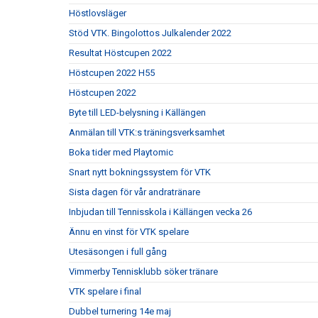
Höstlovsläger
Stöd VTK. Bingolottos Julkalender 2022
Resultat Höstcupen 2022
Höstcupen 2022 H55
Höstcupen 2022
Byte till LED-belysning i Källängen
Anmälan till VTK:s träningsverksamhet
Boka tider med Playtomic
Snart nytt bokningssystem för VTK
Sista dagen för vår andratränare
Inbjudan till Tennisskola i Källängen vecka 26
Ännu en vinst för VTK spelare
Utesäsongen i full gång
Vimmerby Tennisklubb söker tränare
VTK spelare i final
Dubbel turnering 14e maj