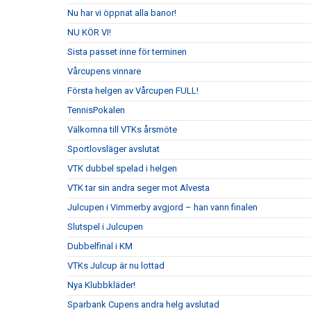
Nu har vi öppnat alla banor!
NU KÖR VI!
Sista passet inne för terminen
Vårcupens vinnare
Första helgen av Vårcupen FULL!
TennisPokalen
Välkomna till VTKs årsmöte
Sportlovsläger avslutat
VTK dubbel spelad i helgen
VTK tar sin andra seger mot Alvesta
Julcupen i Vimmerby avgjord – han vann finalen
Slutspel i Julcupen
Dubbelfinal i KM
VTKs Julcup är nu lottad
Nya Klubbkläder!
Sparbank Cupens andra helg avslutad