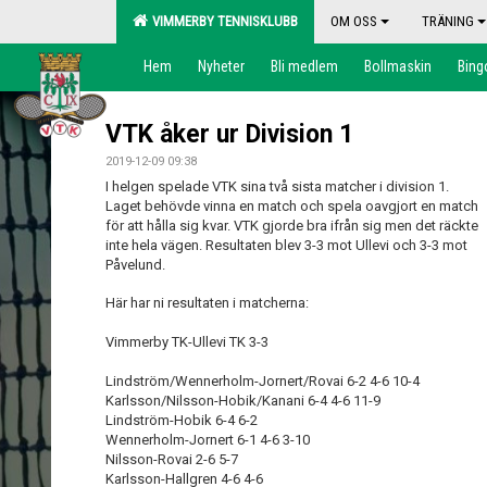
VIMMERBY TENNISKLUBB
OM OSS
TRÄNING
Hem
Nyheter
Bli medlem
Bollmaskin
Bing
VTK åker ur Division 1
2019-12-09 09:38
I helgen spelade VTK sina två sista matcher i division 1.
Laget behövde vinna en match och spela oavgjort en match
för att hålla sig kvar. VTK gjorde bra ifrån sig men det räckte
inte hela vägen. Resultaten blev 3-3 mot Ullevi och 3-3 mot
Påvelund.
Här har ni resultaten i matcherna:
Vimmerby TK-Ullevi TK 3-3
Lindström/Wennerholm-Jornert/Rovai 6-2 4-6 10-4
Karlsson/Nilsson-Hobik/Kanani 6-4 4-6 11-9
Lindström-Hobik 6-4 6-2
Wennerholm-Jornert 6-1 4-6 3-10
Nilsson-Rovai 2-6 5-7
Karlsson-Hallgren 4-6 4-6