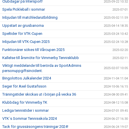
Clubdagar på Intersport!
2025-09-22 10:32
Spela Pickleball i sommar
2025-07-01
Inbjudan till matchledarutbildning
2025-05-02 11:59
Uppstart av grusbanorna
2025-04-14 18:35
Speltider för VTK-Cupen
2025-03-24 10:42
Inbjudan till VTK-Cupen 2025
2025-02-24 10:28
Funktionärer sökes till Vårcupen 2025
2025-02-20
Kallelse till årsmöte för Vimmerby Tennisklubb
2025-02-11
Viktigt meddelande till berörda av SportAdmins
2025-02-07 10:05
personuppgiftsincident.
Bingolottos Julkalender 2024
2024-11-04 11:04
Seger för Axel Gustafsson
2024-10-06 16:15
Träningstider skickas ut i början på vecka 36
2024-08-30 09:41
Klubbdag för Vimmerby TK
2024-08-12 15:08
Lediga tennistider i sommar
2024-07-01 09:45
VTK´s Sommar Tennisskola 2024
2024-06-27 16:30
Tack för grussäsongens träningar 2024!
2024-06-24 19:07