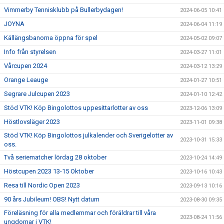
Vimmerby Tennisklubb på Bullerbydagen!
2024-06-05 10:41
JOYNA
2024-06-04 11:19
Källängsbanorna öppna för spel
2024-05-02 09:07
Info från styrelsen
2024-03-27 11:01
Vårcupen 2024
2024-03-12 13:29
Orange Leauge
2024-01-27 10:51
Segrare Julcupen 2023
2024-01-10 12:42
Stöd VTK! Köp Bingolottos uppesittarlotter av oss
2023-12-06 13:09
Höstlovsläger 2023
2023-11-01 09:38
Stöd VTK! Köp Bingolottos julkalender och Sverigelotter av
2023-10-31 15:33
oss.
Två seriematcher lördag 28 oktober
2023-10-24 14:49
Höstcupen 2023 13-15 Oktober
2023-10-16 10:43
Resa till Nordic Open 2023
2023-09-13 10:16
90 års Jubileum! OBS! Nytt datum
2023-08-30 09:35
Föreläsning för alla medlemmar och föräldrar till våra
2023-08-24 11:56
ungdomar i VTK!