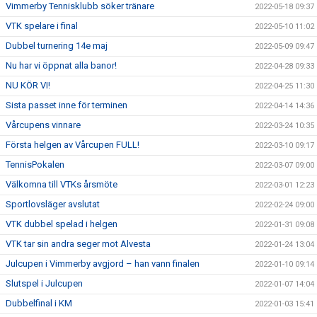
Vimmerby Tennisklubb söker tränare
2022-05-18 09:37
VTK spelare i final
2022-05-10 11:02
Dubbel turnering 14e maj
2022-05-09 09:47
Nu har vi öppnat alla banor!
2022-04-28 09:33
NU KÖR VI!
2022-04-25 11:30
Sista passet inne för terminen
2022-04-14 14:36
Vårcupens vinnare
2022-03-24 10:35
Första helgen av Vårcupen FULL!
2022-03-10 09:17
TennisPokalen
2022-03-07 09:00
Välkomna till VTKs årsmöte
2022-03-01 12:23
Sportlovsläger avslutat
2022-02-24 09:00
VTK dubbel spelad i helgen
2022-01-31 09:08
VTK tar sin andra seger mot Alvesta
2022-01-24 13:04
Julcupen i Vimmerby avgjord – han vann finalen
2022-01-10 09:14
Slutspel i Julcupen
2022-01-07 14:04
Dubbelfinal i KM
2022-01-03 15:41