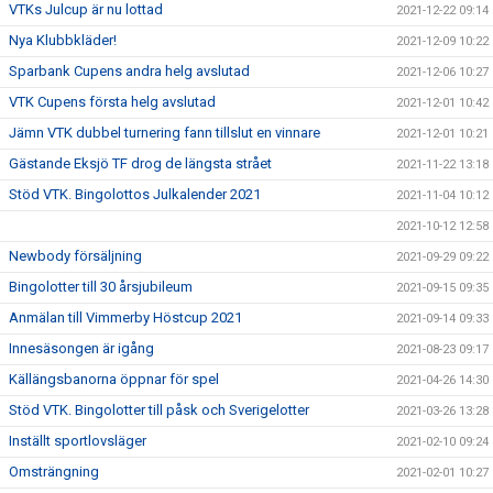
VTKs Julcup är nu lottad
2021-12-22 09:14
Nya Klubbkläder!
2021-12-09 10:22
Sparbank Cupens andra helg avslutad
2021-12-06 10:27
VTK Cupens första helg avslutad
2021-12-01 10:42
Jämn VTK dubbel turnering fann tillslut en vinnare
2021-12-01 10:21
Gästande Eksjö TF drog de längsta strået
2021-11-22 13:18
Stöd VTK. Bingolottos Julkalender 2021
2021-11-04 10:12
2021-10-12 12:58
Newbody försäljning
2021-09-29 09:22
Bingolotter till 30 årsjubileum
2021-09-15 09:35
Anmälan till Vimmerby Höstcup 2021
2021-09-14 09:33
Innesäsongen är igång
2021-08-23 09:17
Källängsbanorna öppnar för spel
2021-04-26 14:30
Stöd VTK. Bingolotter till påsk och Sverigelotter
2021-03-26 13:28
Inställt sportlovsläger
2021-02-10 09:24
Omsträngning
2021-02-01 10:27