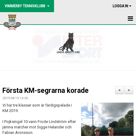
VIMMERBY TENNISKLUBB
LOGGA IN
HEM
NYHETER
BLI MEDLEM
BOLLMASKIN
BINGOLOTTO
Första KM-segrarna korade
<
>
UTEBANORNA
2019-08-19 14:00
Vi har tre klasser som är färdigspelade i
AKTIVITETER
KM 2019.
I Pojksingel 10 vann Frode Lindström efter
KONTAKT
jämna matcher mot Sigge Helander och
Fabian Aronsson.