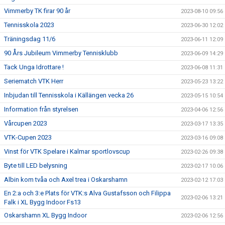
Vimmerby TK firar 90 år
2023-08-10 09:56
Tennisskola 2023
2023-06-30 12:02
Träningsdag 11/6
2023-06-11 12:09
90 Års Jubileum Vimmerby Tennisklubb
2023-06-09 14:29
Tack Unga Idrottare !
2023-06-08 11:31
Seriematch VTK Herr
2023-05-23 13:22
Inbjudan till Tennisskola i Källängen vecka 26
2023-05-15 10:54
Information från styrelsen
2023-04-06 12:56
Vårcupen 2023
2023-03-17 13:35
VTK-Cupen 2023
2023-03-16 09:08
Vinst för VTK Spelare i Kalmar sportlovscup
2023-02-26 09:38
Byte till LED belysning
2023-02-17 10:06
Albin kom tvåa och Axel trea i Oskarshamn
2023-02-12 17:03
En 2:a och 3:e Plats för VTK:s Alva Gustafsson och Filippa
2023-02-06 13:21
Falk i XL Bygg Indoor Fs13
Oskarshamn XL Bygg Indoor
2023-02-06 12:56