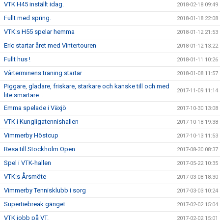
VTK H45 inställt idag.
2018-02-18 09:49
Fullt med spring.
2018-01-18 22:08
VTK:s H55 spelar hemma
2018-01-12 21:53
Eric startar året med Vintertouren
2018-01-12 13:22
Fullt hus !
2018-01-11 10:26
Vårterminens träning startar
2018-01-08 11:57
Piggare, gladare, friskare, starkare och kanske till och med
2017-11-09 11:14
lite smartare…
Emma spelade i Växjö
2017-10-30 13:08
VTK i Kungligatennishallen
2017-10-18 19:38
Vimmerby Höstcup
2017-10-13 11:53
Resa till Stockholm Open
2017-08-30 08:37
Spel i VTK-hallen
2017-05-22 10:35
VTK:s Årsmöte
2017-03-08 18:30
Vimmerby Tennisklubb i sorg
2017-03-03 10:24
Supertiebreak gänget
2017-02-02 15:04
VTK jobb på VT.
2017-02-02 15:01