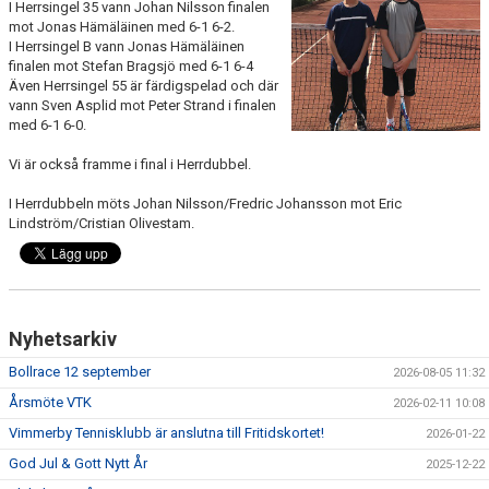
KALENDER
I Herrsingel 35 vann Johan Nilsson finalen
mot Jonas Hämäläinen med 6-1 6-2.
I Herrsingel B vann Jonas Hämäläinen
finalen mot Stefan Bragsjö med 6-1 6-4
Även Herrsingel 55 är färdigspelad och där
vann Sven Asplid mot Peter Strand i finalen
med 6-1 6-0.
Vi är också framme i final i Herrdubbel.
I Herrdubbeln möts Johan Nilsson/Fredric Johansson mot Eric
Lindström/Cristian Olivestam.
Nyhetsarkiv
Bollrace 12 september
2026-08-05 11:32
Årsmöte VTK
2026-02-11 10:08
Vimmerby Tennisklubb är anslutna till Fritidskortet!
2026-01-22
God Jul & Gott Nytt År
2025-12-22