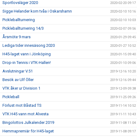
Sportlovsläger 2020
2020-02-20 09:17
Sigge Helander kom tvåa i Oskarshamn
2020-02-10 10:16
Pickleballturnering
2020-02-10 10:03
Pickleballturnering 14/3
2020-02-07 09:56
Årsmöte 9 mars
2020-01-29 09:45
Lediga tider innesäsong 2020
2020-01-27 10:52
H45-laget vann i Jönköping
2020-01-15 09:40
Drop-in Tennis i VTK-Hallen!
2020-01-10 09:06
Avslutningar V.51
2019-12-16 10:20
Besök av Ulf Öller
2019-12-16 09:44
VTK åker ur Division 1
2019-12-09 09:38
Pickleball
2019-11-25 09:26
Förlust mot Båstad TS
2019-11-14 10:52
VTK H45 vann mot Alvesta
2019-11-11 10:43
Bingolottos Julkalender 2019
2019-11-08 11:04
Hemmapremiär för H45-laget
2019-11-08 09:17