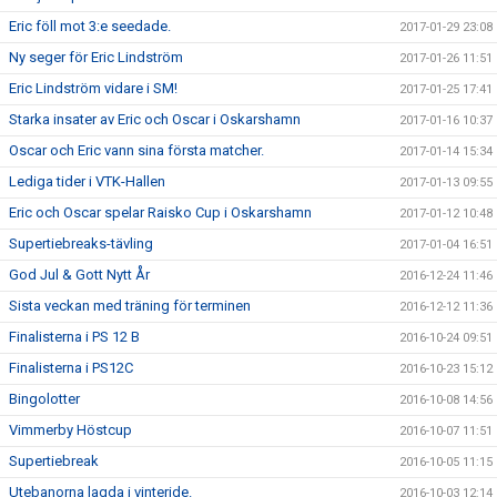
Eric föll mot 3:e seedade.
2017-01-29 23:08
Ny seger för Eric Lindström
2017-01-26 11:51
Eric Lindström vidare i SM!
2017-01-25 17:41
Starka insater av Eric och Oscar i Oskarshamn
2017-01-16 10:37
Oscar och Eric vann sina första matcher.
2017-01-14 15:34
Lediga tider i VTK-Hallen
2017-01-13 09:55
Eric och Oscar spelar Raisko Cup i Oskarshamn
2017-01-12 10:48
Supertiebreaks-tävling
2017-01-04 16:51
God Jul & Gott Nytt År
2016-12-24 11:46
Sista veckan med träning för terminen
2016-12-12 11:36
Finalisterna i PS 12 B
2016-10-24 09:51
Finalisterna i PS12C
2016-10-23 15:12
Bingolotter
2016-10-08 14:56
Vimmerby Höstcup
2016-10-07 11:51
Supertiebreak
2016-10-05 11:15
Utebanorna lagda i vinteride.
2016-10-03 12:14