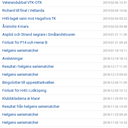
Veterandubbel VTK-OTK
2019-02-06 10:31
Richard till final i Vetlanda
2019-02-04 10:06
H45-laget vann mot Hagafors TK
2019-02-04 09:22
Årsmöte 4 mars
2019-02-03 09:48
Asplid och Strand segrare i Smålandstouren
2019-01-21 11:30
Förlust för P14 och Herrar B
2019-01-21 09:24
Helgens seriematcher
2019-01-18 10:11
Avslutningar
2018-12-18 18:12
Resultat i helgens seriematcher.
2018-12-17 11:05
Helgens seriematcher
2018-12-13 09:03
Bingolotter till uppesittarkvällen
2018-12-04 11:09
Förlust för H45 i Lidköping.
2018-12-03 10:12
Klubbkläderna är klara!
2018-11-29 09:10
Resultat från helgens seriematcher
2018-11-26 13:09
Helgens seriematcher
2018-11-23 09:20
Helgens seriematcher
2018-11-05 14:23