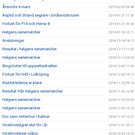
Årsmöte 4 mars
2019-02-03 09:48
Asplid och Strand segrare i Smålandstouren
2019-01-21 11:30
Förlust för P14 och Herrar B
2019-01-21 09:24
Helgens seriematcher
2019-01-18 10:11
Avslutningar
2018-12-18 18:12
Resultat i helgens seriematcher.
2018-12-17 11:05
Helgens seriematcher
2018-12-13 09:03
Bingolotter till uppesittarkvällen
2018-12-04 11:09
Förlust för H45 i Lidköping.
2018-12-03 10:12
Klubbkläderna är klara!
2018-11-29 09:10
Resultat från helgens seriematcher
2018-11-26 13:09
Helgens seriematcher
2018-11-23 09:20
Helgens seriematcher
2018-11-05 14:23
Eric vann vintertour i Kalmar
2018-11-03 16:57
Höstlovslägret slut för i år.
2018-11-01 09:11
Höstlovsläger igång
2018-10-29 16:15