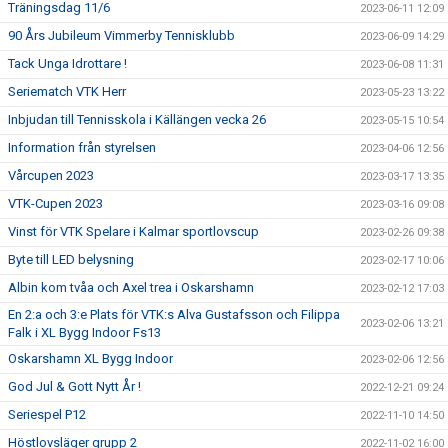
Träningsdag 11/6
2023-06-11 12:09
90 Års Jubileum Vimmerby Tennisklubb
2023-06-09 14:29
Tack Unga Idrottare !
2023-06-08 11:31
Seriematch VTK Herr
2023-05-23 13:22
Inbjudan till Tennisskola i Källängen vecka 26
2023-05-15 10:54
Information från styrelsen
2023-04-06 12:56
Vårcupen 2023
2023-03-17 13:35
VTK-Cupen 2023
2023-03-16 09:08
Vinst för VTK Spelare i Kalmar sportlovscup
2023-02-26 09:38
Byte till LED belysning
2023-02-17 10:06
Albin kom tvåa och Axel trea i Oskarshamn
2023-02-12 17:03
En 2:a och 3:e Plats för VTK:s Alva Gustafsson och Filippa
2023-02-06 13:21
Falk i XL Bygg Indoor Fs13
Oskarshamn XL Bygg Indoor
2023-02-06 12:56
God Jul & Gott Nytt År !
2022-12-21 09:24
Seriespel P12
2022-11-10 14:50
Höstlovsläger grupp 2
2022-11-02 16:00