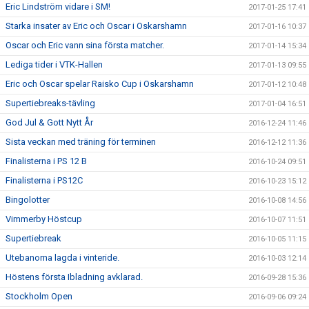
Eric Lindström vidare i SM!
2017-01-25 17:41
Starka insater av Eric och Oscar i Oskarshamn
2017-01-16 10:37
Oscar och Eric vann sina första matcher.
2017-01-14 15:34
Lediga tider i VTK-Hallen
2017-01-13 09:55
Eric och Oscar spelar Raisko Cup i Oskarshamn
2017-01-12 10:48
Supertiebreaks-tävling
2017-01-04 16:51
God Jul & Gott Nytt År
2016-12-24 11:46
Sista veckan med träning för terminen
2016-12-12 11:36
Finalisterna i PS 12 B
2016-10-24 09:51
Finalisterna i PS12C
2016-10-23 15:12
Bingolotter
2016-10-08 14:56
Vimmerby Höstcup
2016-10-07 11:51
Supertiebreak
2016-10-05 11:15
Utebanorna lagda i vinteride.
2016-10-03 12:14
Höstens första Ibladning avklarad.
2016-09-28 15:36
Stockholm Open
2016-09-06 09:24