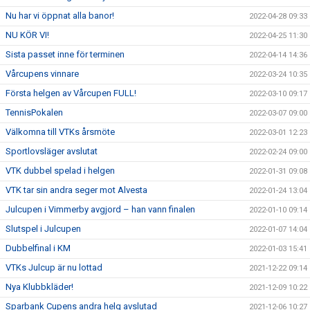
Nu har vi öppnat alla banor!
2022-04-28 09:33
NU KÖR VI!
2022-04-25 11:30
Sista passet inne för terminen
2022-04-14 14:36
Vårcupens vinnare
2022-03-24 10:35
Första helgen av Vårcupen FULL!
2022-03-10 09:17
TennisPokalen
2022-03-07 09:00
Välkomna till VTKs årsmöte
2022-03-01 12:23
Sportlovsläger avslutat
2022-02-24 09:00
VTK dubbel spelad i helgen
2022-01-31 09:08
VTK tar sin andra seger mot Alvesta
2022-01-24 13:04
Julcupen i Vimmerby avgjord – han vann finalen
2022-01-10 09:14
Slutspel i Julcupen
2022-01-07 14:04
Dubbelfinal i KM
2022-01-03 15:41
VTKs Julcup är nu lottad
2021-12-22 09:14
Nya Klubbkläder!
2021-12-09 10:22
Sparbank Cupens andra helg avslutad
2021-12-06 10:27