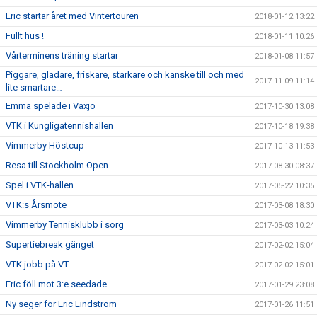
Eric startar året med Vintertouren
2018-01-12 13:22
Fullt hus !
2018-01-11 10:26
Vårterminens träning startar
2018-01-08 11:57
Piggare, gladare, friskare, starkare och kanske till och med
2017-11-09 11:14
lite smartare…
Emma spelade i Växjö
2017-10-30 13:08
VTK i Kungligatennishallen
2017-10-18 19:38
Vimmerby Höstcup
2017-10-13 11:53
Resa till Stockholm Open
2017-08-30 08:37
Spel i VTK-hallen
2017-05-22 10:35
VTK:s Årsmöte
2017-03-08 18:30
Vimmerby Tennisklubb i sorg
2017-03-03 10:24
Supertiebreak gänget
2017-02-02 15:04
VTK jobb på VT.
2017-02-02 15:01
Eric föll mot 3:e seedade.
2017-01-29 23:08
Ny seger för Eric Lindström
2017-01-26 11:51