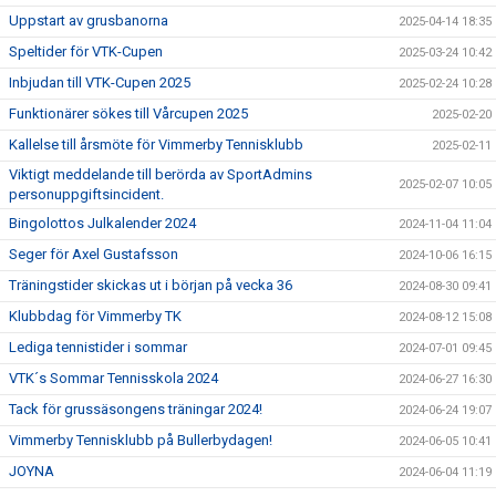
Uppstart av grusbanorna
2025-04-14 18:35
Speltider för VTK-Cupen
2025-03-24 10:42
Inbjudan till VTK-Cupen 2025
2025-02-24 10:28
Funktionärer sökes till Vårcupen 2025
2025-02-20
Kallelse till årsmöte för Vimmerby Tennisklubb
2025-02-11
Viktigt meddelande till berörda av SportAdmins
2025-02-07 10:05
personuppgiftsincident.
Bingolottos Julkalender 2024
2024-11-04 11:04
Seger för Axel Gustafsson
2024-10-06 16:15
Träningstider skickas ut i början på vecka 36
2024-08-30 09:41
Klubbdag för Vimmerby TK
2024-08-12 15:08
Lediga tennistider i sommar
2024-07-01 09:45
VTK´s Sommar Tennisskola 2024
2024-06-27 16:30
Tack för grussäsongens träningar 2024!
2024-06-24 19:07
Vimmerby Tennisklubb på Bullerbydagen!
2024-06-05 10:41
JOYNA
2024-06-04 11:19