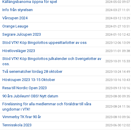
Källängsbanorna öppna för spel
2024-05-02 09:07
Info från styrelsen
2024-03-27 11:01
Vårcupen 2024
2024-03-12 13:29
Orange Leauge
2024-01-27 10:51
Segrare Julcupen 2023
2024-01-10 12:42
Stöd VTK! Köp Bingolottos uppesittarlotter av oss
2023-12-06 13:09
Höstlovsläger 2023
2023-11-01 09:38
Stöd VTK! Köp Bingolottos julkalender och Sverigelotter av
2023-10-31 15:33
oss.
Två seriematcher lördag 28 oktober
2023-10-24 14:49
Höstcupen 2023 13-15 Oktober
2023-10-16 10:43
Resa till Nordic Open 2023
2023-09-13 10:16
90 års Jubileum! OBS! Nytt datum
2023-08-30 09:35
Föreläsning för alla medlemmar och föräldrar till våra
2023-08-24 11:56
ungdomar i VTK!
Vimmerby TK firar 90 år
2023-08-10 09:56
Tennisskola 2023
2023-06-30 12:02