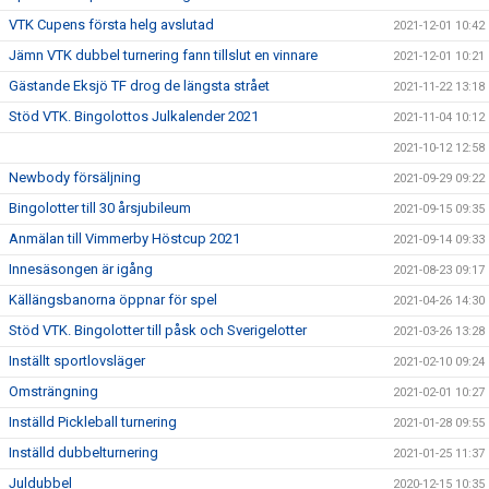
VTK Cupens första helg avslutad
2021-12-01 10:42
Jämn VTK dubbel turnering fann tillslut en vinnare
2021-12-01 10:21
Gästande Eksjö TF drog de längsta strået
2021-11-22 13:18
Stöd VTK. Bingolottos Julkalender 2021
2021-11-04 10:12
2021-10-12 12:58
Newbody försäljning
2021-09-29 09:22
Bingolotter till 30 årsjubileum
2021-09-15 09:35
Anmälan till Vimmerby Höstcup 2021
2021-09-14 09:33
Innesäsongen är igång
2021-08-23 09:17
Källängsbanorna öppnar för spel
2021-04-26 14:30
Stöd VTK. Bingolotter till påsk och Sverigelotter
2021-03-26 13:28
Inställt sportlovsläger
2021-02-10 09:24
Omsträngning
2021-02-01 10:27
Inställd Pickleball turnering
2021-01-28 09:55
Inställd dubbelturnering
2021-01-25 11:37
Juldubbel
2020-12-15 10:35