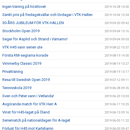
Ingen träning på höstlovet
2019-10-28 14:00
Sänkt pris på fredagskvällar och lördagar i VTK-Hallen
2019-10-04 10:34
30-ÅRS JUBILEUM FÖR VTK-HALLEN
2019-09-20 09:42
Stockholm Open 2019
2019-09-04 13:16
Seger för Asplid och Strand i Värnamo!
2019-09-04 09:03
VTK H45 vann serien ute
2019-08-22 10:37
Första KM-segrarna korade
2019-08-19 14:00
Vimmerby Classic 2019
2019-08-19 13:27
Privatträning
2019-08-19 13:17
Resa till Swedish Open 2019
2019-07-12 09:11
Tennisskola 2019
2019-06-28 09:35
Sven och Peter vann i Vetlanda!
2019-06-20 10:03
Avgörande match för VTK Herr A
2019-06-17 10:25
Vinst för H45-laget på Öland
2019-06-13 09:16
Seriematch på nationaldagen för A-laget
2019-06-03 11:22
Förlust för H45 mot Karlshamn
2019-06-03 09:47