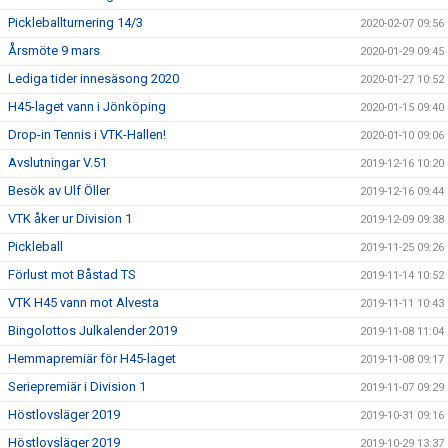
Pickleballturnering 14/3
2020-02-07 09:56
Årsmöte 9 mars
2020-01-29 09:45
Lediga tider innesäsong 2020
2020-01-27 10:52
H45-laget vann i Jönköping
2020-01-15 09:40
Drop-in Tennis i VTK-Hallen!
2020-01-10 09:06
Avslutningar V.51
2019-12-16 10:20
Besök av Ulf Öller
2019-12-16 09:44
VTK åker ur Division 1
2019-12-09 09:38
Pickleball
2019-11-25 09:26
Förlust mot Båstad TS
2019-11-14 10:52
VTK H45 vann mot Alvesta
2019-11-11 10:43
Bingolottos Julkalender 2019
2019-11-08 11:04
Hemmapremiär för H45-laget
2019-11-08 09:17
Seriepremiär i Division 1
2019-11-07 09:29
Höstlovsläger 2019
2019-10-31 09:16
Höstlovsläger 2019
2019-10-29 13:37