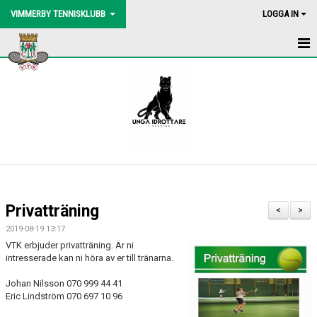
VIMMERBY TENNISKLUBB
LOGGA IN
HEM
NYHETER
BLI MEDLEM
BOLLMASKIN
BINGOLOTTO
Privatträning
<
>
UTEBANORNA
2019-08-19 13:17
VTK erbjuder privatträning. Är ni
AKTIVITETER
intresserade kan ni höra av er till tränarna.
Johan Nilsson 070 999 44 41
KONTAKT
Eric Lindström 070 697 10 96