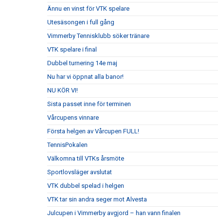
Ännu en vinst för VTK spelare
Utesäsongen i full gång
Vimmerby Tennisklubb söker tränare
VTK spelare i final
Dubbel turnering 14e maj
Nu har vi öppnat alla banor!
NU KÖR VI!
Sista passet inne för terminen
Vårcupens vinnare
Första helgen av Vårcupen FULL!
TennisPokalen
Välkomna till VTKs årsmöte
Sportlovsläger avslutat
VTK dubbel spelad i helgen
VTK tar sin andra seger mot Alvesta
Julcupen i Vimmerby avgjord – han vann finalen