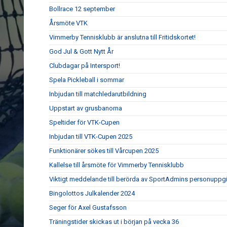
Bollrace 12 september
Årsmöte VTK
Vimmerby Tennisklubb är anslutna till Fritidskortet!
God Jul & Gott Nytt År
Clubdagar på Intersport!
Spela Pickleball i sommar
Inbjudan till matchledarutbildning
Uppstart av grusbanorna
Speltider för VTK-Cupen
Inbjudan till VTK-Cupen 2025
Funktionärer sökes till Vårcupen 2025
Kallelse till årsmöte för Vimmerby Tennisklubb
Viktigt meddelande till berörda av SportAdmins personuppgi
Bingolottos Julkalender 2024
Seger för Axel Gustafsson
Träningstider skickas ut i början på vecka 36