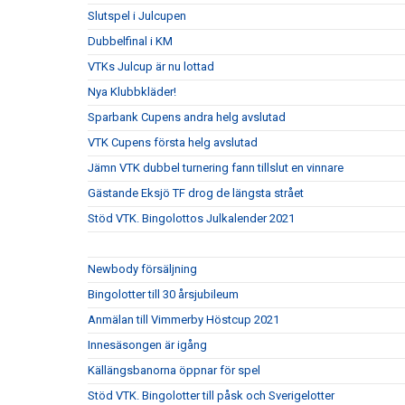
Slutspel i Julcupen
Dubbelfinal i KM
VTKs Julcup är nu lottad
Nya Klubbkläder!
Sparbank Cupens andra helg avslutad
VTK Cupens första helg avslutad
Jämn VTK dubbel turnering fann tillslut en vinnare
Gästande Eksjö TF drog de längsta strået
Stöd VTK. Bingolottos Julkalender 2021
Newbody försäljning
Bingolotter till 30 årsjubileum
Anmälan till Vimmerby Höstcup 2021
Innesäsongen är igång
Källängsbanorna öppnar för spel
Stöd VTK. Bingolotter till påsk och Sverigelotter