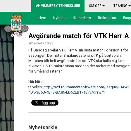
VIMMERBY TENNISKLUBB
OM OSS
TRÄNING
Hem
Nyheter
Bli medlem
Bollmaskin
Bing
Avgörande match för VTK Herr A
2019-06-17 10:25
På Onsdag spelar VTK Herr A sin sista match i division 1 för
säsongen. De möter Smålandsstenars TK på bortaplan.
Matchen blir helt avgörande för om VTK ska hålla sig kvar i
division 1. VTK måste vinna medans det räcker med oavgjort
för Smålandsstenar.
Här hittar ni
tabellen:
http://svtf.tournamentsoftware.com/league/3A642
4D5-3B5B-4BF3-BA86-ED62EB171E73/draw/1
Nyhetsarkiv