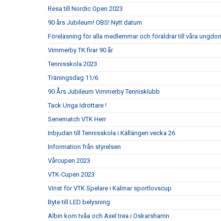
Resa till Nordic Open 2023
90 års Jubileum! OBS! Nytt datum
Föreläsning för alla medlemmar och föräldrar till våra ungdom
Vimmerby TK firar 90 år
Tennisskola 2023
Träningsdag 11/6
90 Års Jubileum Vimmerby Tennisklubb
Tack Unga Idrottare !
Seriematch VTK Herr
Inbjudan till Tennisskola i Källängen vecka 26
Information från styrelsen
Vårcupen 2023
VTK-Cupen 2023
Vinst för VTK Spelare i Kalmar sportlovscup
Byte till LED belysning
Albin kom tvåa och Axel trea i Oskarshamn