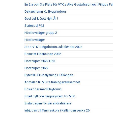
En 2:a och 3:e Plats för VTK:s Alva Gustafsson och Filippa Fa
Oskarshamn XL Bygg Indoor
God Jul & Gott Nytt År !
Seriespel P12
Höstlovsläger grupp 2
Höstlovsläger
Stöd VTK. Bingolottos Julkalender 2022
Resultat Höstcupen 2022
Höstcupen 2022 H55
Höstcupen 2022
Byte till LED-belysning i Källängen
Anmälan till VTK:s träningsverksamhet
Boka tider med Playtomic
Snart nytt bokningssystem för VTK
Sista dagen för vår andratränare
Inbjudan till Tennisskola i Källängen vecka 26