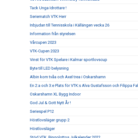
Tack Unga Idrottare !
Seriematch VTK Herr
Inbjudan till Tennisskola i Källängen vecka 26
Information från styrelsen
Vårcupen 2023
VTK-Cupen 2023
Vinst för VTK Spelare i Kalmar sportlovscup
Byte till LED belysning
Albin kom tvåa och Axel trea i Oskarshamn
En 2:a och 3:e Plats för VTK:s Alva Gustafsson och Filippa Fa
Oskarshamn XL Bygg Indoor
God Jul & Gott Nytt År !
Seriespel P12
Höstlovsläger grupp 2
Höstlovsläger
Stöd VTK. Bingolottos Julkalender 2022