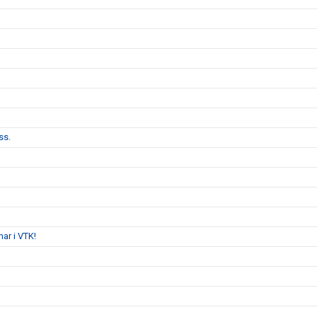
ss.
ar i VTK!