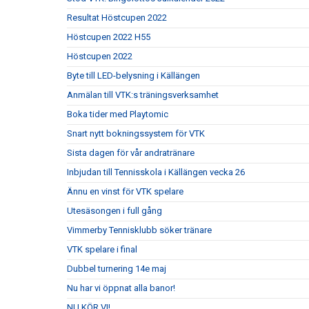
Resultat Höstcupen 2022
Höstcupen 2022 H55
Höstcupen 2022
Byte till LED-belysning i Källängen
Anmälan till VTK:s träningsverksamhet
Boka tider med Playtomic
Snart nytt bokningssystem för VTK
Sista dagen för vår andratränare
Inbjudan till Tennisskola i Källängen vecka 26
Ännu en vinst för VTK spelare
Utesäsongen i full gång
Vimmerby Tennisklubb söker tränare
VTK spelare i final
Dubbel turnering 14e maj
Nu har vi öppnat alla banor!
NU KÖR VI!