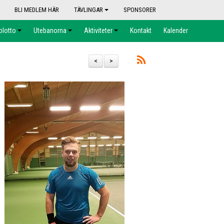
BLI MEDLEM HÄR
TÄVLINGAR
SPONSORER
olotto
Utebanorna
Aktiviteter
Kontakt
Kalender
<
>