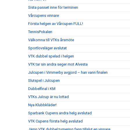
Sista passet inne för terminen
Vårcupens vinnare
Första helgen av Vårcupen FULL!
TennisPokalen
Välkomna till VTKs årsmöte
Sportlovsläger avslutat
VTK dubbel spelad i helgen
VTK tar sin andra seger mot Alvesta
Julcupen i Vimmerby avgjord – han vann finalen
Slutspel i Julcupen
Dubbelfinal i KM
VTKs Julcup är nu lottad
Nya Klubbkläder!
Sparbank Cupens andra helg avslutad
VTK Cupens första helg avslutad
Jämn VTK dubbel turnering fann tillslut en vinnare