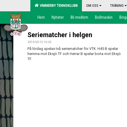
VIMMERBY TENNISKLUBB
OM OSS
TRÄNING
Hem
Nyheter
Bli medlem
Bollmaskin
Bing
Seriematcher i helgen
2019-03-15 10:32
På lördag spelas två seriematcher för VTK. H45 B spelar
hemma mot Eksjö TF och Herrar B spelar borta mot Eksjö
TF.