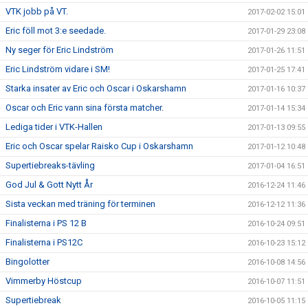
VTK jobb på VT.
2017-02-02 15:01
Eric föll mot 3:e seedade.
2017-01-29 23:08
Ny seger för Eric Lindström
2017-01-26 11:51
Eric Lindström vidare i SM!
2017-01-25 17:41
Starka insater av Eric och Oscar i Oskarshamn
2017-01-16 10:37
Oscar och Eric vann sina första matcher.
2017-01-14 15:34
Lediga tider i VTK-Hallen
2017-01-13 09:55
Eric och Oscar spelar Raisko Cup i Oskarshamn
2017-01-12 10:48
Supertiebreaks-tävling
2017-01-04 16:51
God Jul & Gott Nytt År
2016-12-24 11:46
Sista veckan med träning för terminen
2016-12-12 11:36
Finalisterna i PS 12 B
2016-10-24 09:51
Finalisterna i PS12C
2016-10-23 15:12
Bingolotter
2016-10-08 14:56
Vimmerby Höstcup
2016-10-07 11:51
Supertiebreak
2016-10-05 11:15