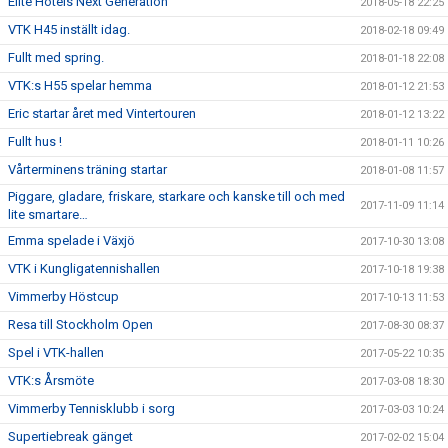
Elite Hotels Next Generation
2018-05-18 22:25
VTK H45 inställt idag.
2018-02-18 09:49
Fullt med spring.
2018-01-18 22:08
VTK:s H55 spelar hemma
2018-01-12 21:53
Eric startar året med Vintertouren
2018-01-12 13:22
Fullt hus !
2018-01-11 10:26
Vårterminens träning startar
2018-01-08 11:57
Piggare, gladare, friskare, starkare och kanske till och med
2017-11-09 11:14
lite smartare…
Emma spelade i Växjö
2017-10-30 13:08
VTK i Kungligatennishallen
2017-10-18 19:38
Vimmerby Höstcup
2017-10-13 11:53
Resa till Stockholm Open
2017-08-30 08:37
Spel i VTK-hallen
2017-05-22 10:35
VTK:s Årsmöte
2017-03-08 18:30
Vimmerby Tennisklubb i sorg
2017-03-03 10:24
Supertiebreak gänget
2017-02-02 15:04