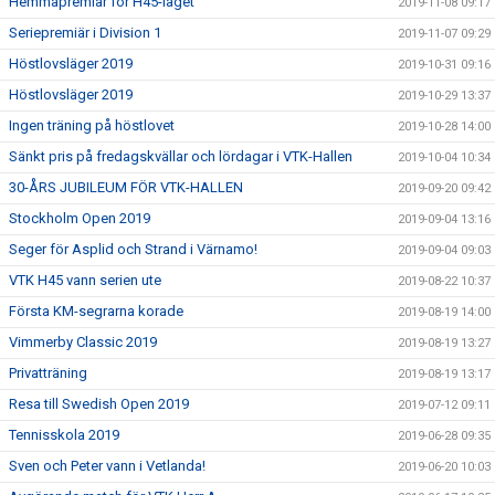
Hemmapremiär för H45-laget
2019-11-08 09:17
Seriepremiär i Division 1
2019-11-07 09:29
Höstlovsläger 2019
2019-10-31 09:16
Höstlovsläger 2019
2019-10-29 13:37
Ingen träning på höstlovet
2019-10-28 14:00
Sänkt pris på fredagskvällar och lördagar i VTK-Hallen
2019-10-04 10:34
30-ÅRS JUBILEUM FÖR VTK-HALLEN
2019-09-20 09:42
Stockholm Open 2019
2019-09-04 13:16
Seger för Asplid och Strand i Värnamo!
2019-09-04 09:03
VTK H45 vann serien ute
2019-08-22 10:37
Första KM-segrarna korade
2019-08-19 14:00
Vimmerby Classic 2019
2019-08-19 13:27
Privatträning
2019-08-19 13:17
Resa till Swedish Open 2019
2019-07-12 09:11
Tennisskola 2019
2019-06-28 09:35
Sven och Peter vann i Vetlanda!
2019-06-20 10:03