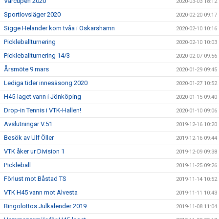
Vårcupen 2020
2020-03-03 18:12
Sportlovsläger 2020
2020-02-20 09:17
Sigge Helander kom tvåa i Oskarshamn
2020-02-10 10:16
Pickleballturnering
2020-02-10 10:03
Pickleballturnering 14/3
2020-02-07 09:56
Årsmöte 9 mars
2020-01-29 09:45
Lediga tider innesäsong 2020
2020-01-27 10:52
H45-laget vann i Jönköping
2020-01-15 09:40
Drop-in Tennis i VTK-Hallen!
2020-01-10 09:06
Avslutningar V.51
2019-12-16 10:20
Besök av Ulf Öller
2019-12-16 09:44
VTK åker ur Division 1
2019-12-09 09:38
Pickleball
2019-11-25 09:26
Förlust mot Båstad TS
2019-11-14 10:52
VTK H45 vann mot Alvesta
2019-11-11 10:43
Bingolottos Julkalender 2019
2019-11-08 11:04