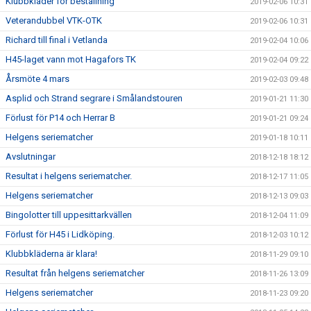
Klubbkläder för beställning
2019-02-06 10:31
Veterandubbel VTK-OTK
2019-02-06 10:31
Richard till final i Vetlanda
2019-02-04 10:06
H45-laget vann mot Hagafors TK
2019-02-04 09:22
Årsmöte 4 mars
2019-02-03 09:48
Asplid och Strand segrare i Smålandstouren
2019-01-21 11:30
Förlust för P14 och Herrar B
2019-01-21 09:24
Helgens seriematcher
2019-01-18 10:11
Avslutningar
2018-12-18 18:12
Resultat i helgens seriematcher.
2018-12-17 11:05
Helgens seriematcher
2018-12-13 09:03
Bingolotter till uppesittarkvällen
2018-12-04 11:09
Förlust för H45 i Lidköping.
2018-12-03 10:12
Klubbkläderna är klara!
2018-11-29 09:10
Resultat från helgens seriematcher
2018-11-26 13:09
Helgens seriematcher
2018-11-23 09:20