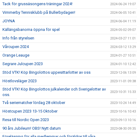
Tack för grussäsongens träningar 2024!
2024-06-24 19:07
Vimmerby Tennisklubb på Bullerbydagen!
2024-06-05 10:41
JOYNA
2024-06-04 11:19
Källängsbanorna öppna för spel
2024-05-02 09:07
Info från styrelsen
2024-03-27 11:01
Vårcupen 2024
2024-03-12 13:29
Orange Leauge
2024-01-27 10:51
Segrare Julcupen 2023
2024-01-10 12:42
Stöd VTK! Köp Bingolottos uppesittarlotter av oss
2023-12-06 13:09
Höstlovsläger 2023
2023-11-01 09:38
Stöd VTK! Köp Bingolottos julkalender och Sverigelotter av
2023-10-31 15:33
oss.
Två seriematcher lördag 28 oktober
2023-10-24 14:49
Höstcupen 2023 13-15 Oktober
2023-10-16 10:43
Resa till Nordic Open 2023
2023-09-13 10:16
90 års Jubileum! OBS! Nytt datum
2023-08-30 09:35
Föreläsning för alla medlemmar och föräldrar till våra