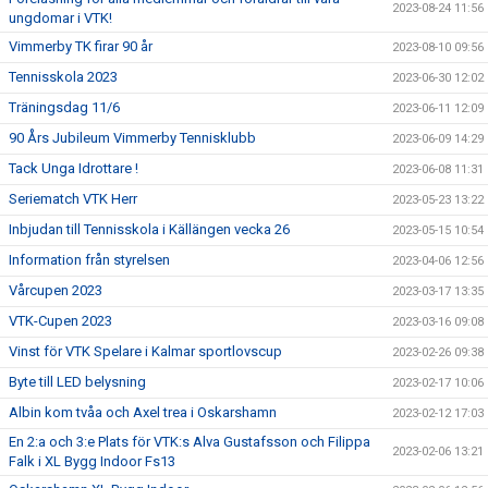
2023-08-24 11:56
ungdomar i VTK!
Vimmerby TK firar 90 år
2023-08-10 09:56
Tennisskola 2023
2023-06-30 12:02
Träningsdag 11/6
2023-06-11 12:09
90 Års Jubileum Vimmerby Tennisklubb
2023-06-09 14:29
Tack Unga Idrottare !
2023-06-08 11:31
Seriematch VTK Herr
2023-05-23 13:22
Inbjudan till Tennisskola i Källängen vecka 26
2023-05-15 10:54
Information från styrelsen
2023-04-06 12:56
Vårcupen 2023
2023-03-17 13:35
VTK-Cupen 2023
2023-03-16 09:08
Vinst för VTK Spelare i Kalmar sportlovscup
2023-02-26 09:38
Byte till LED belysning
2023-02-17 10:06
Albin kom tvåa och Axel trea i Oskarshamn
2023-02-12 17:03
En 2:a och 3:e Plats för VTK:s Alva Gustafsson och Filippa
2023-02-06 13:21
Falk i XL Bygg Indoor Fs13