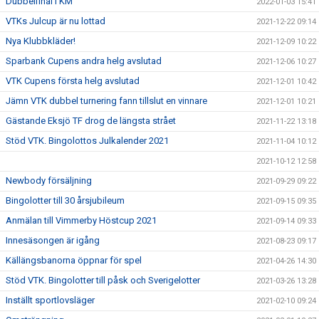
Dubbelfinal i KM
2022-01-03 15:41
VTKs Julcup är nu lottad
2021-12-22 09:14
Nya Klubbkläder!
2021-12-09 10:22
Sparbank Cupens andra helg avslutad
2021-12-06 10:27
VTK Cupens första helg avslutad
2021-12-01 10:42
Jämn VTK dubbel turnering fann tillslut en vinnare
2021-12-01 10:21
Gästande Eksjö TF drog de längsta strået
2021-11-22 13:18
Stöd VTK. Bingolottos Julkalender 2021
2021-11-04 10:12
2021-10-12 12:58
Newbody försäljning
2021-09-29 09:22
Bingolotter till 30 årsjubileum
2021-09-15 09:35
Anmälan till Vimmerby Höstcup 2021
2021-09-14 09:33
Innesäsongen är igång
2021-08-23 09:17
Källängsbanorna öppnar för spel
2021-04-26 14:30
Stöd VTK. Bingolotter till påsk och Sverigelotter
2021-03-26 13:28
Inställt sportlovsläger
2021-02-10 09:24