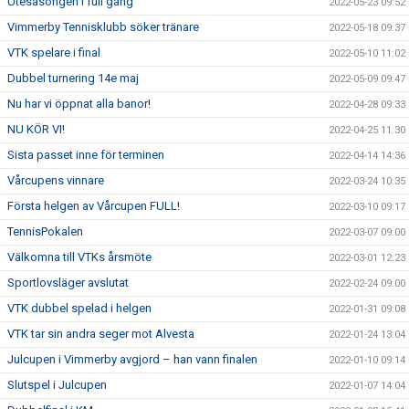
Utesäsongen i full gång
2022-05-23 09:52
Vimmerby Tennisklubb söker tränare
2022-05-18 09:37
VTK spelare i final
2022-05-10 11:02
Dubbel turnering 14e maj
2022-05-09 09:47
Nu har vi öppnat alla banor!
2022-04-28 09:33
NU KÖR VI!
2022-04-25 11:30
Sista passet inne för terminen
2022-04-14 14:36
Vårcupens vinnare
2022-03-24 10:35
Första helgen av Vårcupen FULL!
2022-03-10 09:17
TennisPokalen
2022-03-07 09:00
Välkomna till VTKs årsmöte
2022-03-01 12:23
Sportlovsläger avslutat
2022-02-24 09:00
VTK dubbel spelad i helgen
2022-01-31 09:08
VTK tar sin andra seger mot Alvesta
2022-01-24 13:04
Julcupen i Vimmerby avgjord – han vann finalen
2022-01-10 09:14
Slutspel i Julcupen
2022-01-07 14:04