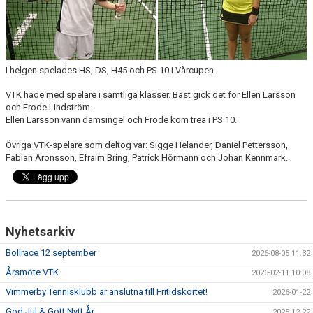
KALENDER
I helgen spelades HS, DS, H45 och PS 10 i Vårcupen.
VTK hade med spelare i samtliga klasser. Bäst gick det för Ellen Larsson
och Frode Lindström.
Ellen Larsson vann damsingel och Frode kom trea i PS 10.
Övriga VTK-spelare som deltog var: Sigge Helander, Daniel Pettersson,
Fabian Aronsson, Efraim Bring, Patrick Hörmann och Johan Kennmark.
Nyhetsarkiv
Bollrace 12 september
2026-08-05 11:32
Årsmöte VTK
2026-02-11 10:08
Vimmerby Tennisklubb är anslutna till Fritidskortet!
2026-01-22
God Jul & Gott Nytt År
2025-12-22