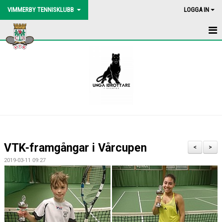
VIMMERBY TENNISKLUBB
LOGGA IN
HEM
NYHETER
BLI MEDLEM
BOLLMASKIN
BINGOLOTTO
VTK-framgångar i Vårcupen
<
>
UTEBANORNA
2019-03-11 09:27
AKTIVITETER
KONTAKT