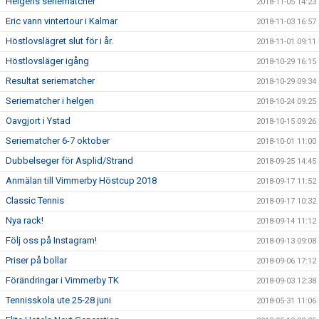
Helgens seriematcher
2018-11-05 14:23
Eric vann vintertour i Kalmar
2018-11-03 16:57
Höstlovslägret slut för i år.
2018-11-01 09:11
Höstlovsläger igång
2018-10-29 16:15
Resultat seriematcher
2018-10-29 09:34
Seriematcher i helgen
2018-10-24 09:25
Oavgjort i Ystad
2018-10-15 09:26
Seriematcher 6-7 oktober
2018-10-01 11:00
Dubbelseger för Asplid/Strand
2018-09-25 14:45
Anmälan till Vimmerby Höstcup 2018
2018-09-17 11:52
Classic Tennis
2018-09-17 10:32
Nya rack!
2018-09-14 11:12
Följ oss på Instagram!
2018-09-13 09:08
Priser på bollar
2018-09-06 17:12
Förändringar i Vimmerby TK
2018-09-03 12:38
Tennisskola ute 25-28 juni
2018-05-31 11:06