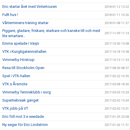
Eric startar året med Vintertouren
2018-01-12 13:22
Fullt hus !
2018-01-11 10:26
Vårterminens träning startar
2018-01-08 11:57
Piggare, gladare, friskare, starkare och kanske till och med
2017-11-09 11:14
lite smartare…
Emma spelade i Växjö
2017-10-30 13:08
VTK i Kungligatennishallen
2017-10-18 19:38
Vimmerby Höstcup
2017-10-13 11:53
Resa till Stockholm Open
2017-08-30 08:37
Spel i VTK-hallen
2017-05-22 10:35
VTK:s Årsmöte
2017-03-08 18:30
Vimmerby Tennisklubb i sorg
2017-03-03 10:24
Supertiebreak gänget
2017-02-02 15:04
VTK jobb på VT.
2017-02-02 15:01
Eric föll mot 3:e seedade.
2017-01-29 23:08
Ny seger för Eric Lindström
2017-01-26 11:51