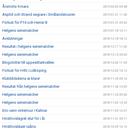
Årsmöte 4 mars
2019-02-03 09:48
Asplid och Strand segrare i Smålandstouren
2019-01-21 11:30
Förlust för P14 och Herrar B
2019-01-21 09:24
Helgens seriematcher
2019-01-18 10:11
Avslutningar
2018-12-18 18:12
Resultat i helgens seriematcher.
2018-12-17 11:05
Helgens seriematcher
2018-12-13 09:03
Bingolotter till uppesittarkvällen
2018-12-04 11:09
Förlust för H45 i Lidköping.
2018-12-03 10:12
Klubbkläderna är klara!
2018-11-29 09:10
Resultat från helgens seriematcher
2018-11-26 13:09
Helgens seriematcher
2018-11-23 09:20
Helgens seriematcher
2018-11-05 14:23
Eric vann vintertour i Kalmar
2018-11-03 16:57
Höstlovslägret slut för i år.
2018-11-01 09:11
Höstlovsläger igång
2018-10-29 16:15