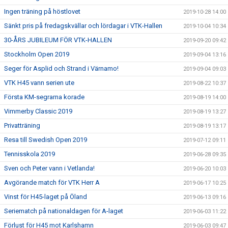
Ingen träning på höstlovet
2019-10-28 14:00
Sänkt pris på fredagskvällar och lördagar i VTK-Hallen
2019-10-04 10:34
30-ÅRS JUBILEUM FÖR VTK-HALLEN
2019-09-20 09:42
Stockholm Open 2019
2019-09-04 13:16
Seger för Asplid och Strand i Värnamo!
2019-09-04 09:03
VTK H45 vann serien ute
2019-08-22 10:37
Första KM-segrarna korade
2019-08-19 14:00
Vimmerby Classic 2019
2019-08-19 13:27
Privatträning
2019-08-19 13:17
Resa till Swedish Open 2019
2019-07-12 09:11
Tennisskola 2019
2019-06-28 09:35
Sven och Peter vann i Vetlanda!
2019-06-20 10:03
Avgörande match för VTK Herr A
2019-06-17 10:25
Vinst för H45-laget på Öland
2019-06-13 09:16
Seriematch på nationaldagen för A-laget
2019-06-03 11:22
Förlust för H45 mot Karlshamn
2019-06-03 09:47