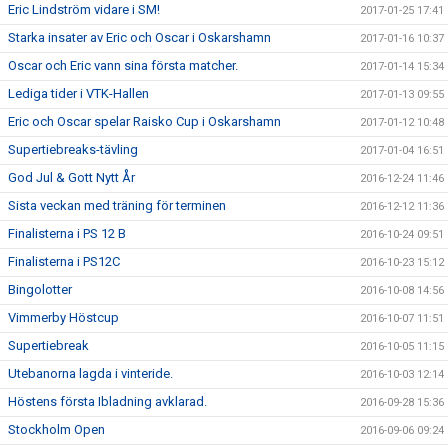
Eric Lindström vidare i SM!
2017-01-25 17:41
Starka insater av Eric och Oscar i Oskarshamn
2017-01-16 10:37
Oscar och Eric vann sina första matcher.
2017-01-14 15:34
Lediga tider i VTK-Hallen
2017-01-13 09:55
Eric och Oscar spelar Raisko Cup i Oskarshamn
2017-01-12 10:48
Supertiebreaks-tävling
2017-01-04 16:51
God Jul & Gott Nytt År
2016-12-24 11:46
Sista veckan med träning för terminen
2016-12-12 11:36
Finalisterna i PS 12 B
2016-10-24 09:51
Finalisterna i PS12C
2016-10-23 15:12
Bingolotter
2016-10-08 14:56
Vimmerby Höstcup
2016-10-07 11:51
Supertiebreak
2016-10-05 11:15
Utebanorna lagda i vinteride.
2016-10-03 12:14
Höstens första Ibladning avklarad.
2016-09-28 15:36
Stockholm Open
2016-09-06 09:24