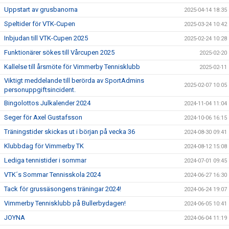
Uppstart av grusbanorna
2025-04-14 18:35
Speltider för VTK-Cupen
2025-03-24 10:42
Inbjudan till VTK-Cupen 2025
2025-02-24 10:28
Funktionärer sökes till Vårcupen 2025
2025-02-20
Kallelse till årsmöte för Vimmerby Tennisklubb
2025-02-11
Viktigt meddelande till berörda av SportAdmins
2025-02-07 10:05
personuppgiftsincident.
Bingolottos Julkalender 2024
2024-11-04 11:04
Seger för Axel Gustafsson
2024-10-06 16:15
Träningstider skickas ut i början på vecka 36
2024-08-30 09:41
Klubbdag för Vimmerby TK
2024-08-12 15:08
Lediga tennistider i sommar
2024-07-01 09:45
VTK´s Sommar Tennisskola 2024
2024-06-27 16:30
Tack för grussäsongens träningar 2024!
2024-06-24 19:07
Vimmerby Tennisklubb på Bullerbydagen!
2024-06-05 10:41
JOYNA
2024-06-04 11:19