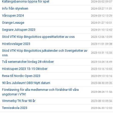
Källängsbanorna öppna för spel
2024-05-02 09:07
Info från styrelsen
2024-03-27 11:01
Vårcupen 2024
2024-03-12 13:29
Orange Leauge
2024-01-27 10:51
Segrare Julcupen 2023
2024-01-10 12:42
Stöd VTK! Köp Bingolottos uppesittarlotter av oss
2023-12-06 13:09
Höstlovsläger 2023
2023-11-01 09:38
Stöd VTK! Köp Bingolottos julkalender och Sverigelotter av
2023-10-31 15:33
oss.
Två seriematcher lördag 28 oktober
2023-10-24 14:49
Höstcupen 2023 13-15 Oktober
2023-10-16 10:43
Resa till Nordic Open 2023
2023-09-13 10:16
90 års Jubileum! OBS! Nytt datum
2023-08-30 09:35
Föreläsning för alla medlemmar och föräldrar till våra
2023-08-24 11:56
ungdomar i VTK!
Vimmerby TK firar 90 år
2023-08-10 09:56
Tennisskola 2023
2023-06-30 12:02