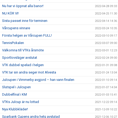
Nu har vi öppnat alla banor!
2022-04-28 09:33
NU KÖR VI!
2022-04-25 11:30
Sista passet inne för terminen
2022-04-14 14:36
Vårcupens vinnare
2022-03-24 10:35
Första helgen av Vårcupen FULL!
2022-03-10 09:17
TennisPokalen
2022-03-07 09:00
Välkomna till VTKs årsmöte
2022-03-01 12:23
Sportlovsläger avslutat
2022-02-24 09:00
VTK dubbel spelad i helgen
2022-01-31 09:08
VTK tar sin andra seger mot Alvesta
2022-01-24 13:04
Julcupen i Vimmerby avgjord – han vann finalen
2022-01-10 09:14
Slutspel i Julcupen
2022-01-07 14:04
Dubbelfinal i KM
2022-01-03 15:41
VTKs Julcup är nu lottad
2021-12-22 09:14
Nya Klubbkläder!
2021-12-09 10:22
Sparbank Cupens andra helg avslutad
2021-12-06 10:27