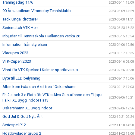
Träningsdag 11/6
2023-06-11 12:09
90 Års Jubileum Vimmerby Tennisklubb
2023-06-09 14:29
Tack Unga Idrottare !
2023-06-08 11:31
Seriematch VTK Herr
2023-05-23 13:22
Inbjudan till Tennisskola i Källängen vecka 26
2023-05-15 10:54
Information från styrelsen
2023-04-06 12:56
Vårcupen 2023
2023-03-17 13:35
VTK-Cupen 2023
2023-03-16 09:08
Vinst för VTK Spelare i Kalmar sportlovscup
2023-02-26 09:38
Byte till LED belysning
2023-02-17 10:06
Albin kom tvåa och Axel trea i Oskarshamn
2023-02-12 17:03
En 2:a och 3:e Plats för VTK:s Alva Gustafsson och Filippa
2023-02-06 13:21
Falk i XL Bygg Indoor Fs13
Oskarshamn XL Bygg Indoor
2023-02-06 12:56
God Jul & Gott Nytt År !
2022-12-21 09:24
Seriespel P12
2022-11-10 14:50
Höstlovsläger grupp 2
2022-11-02 16:00