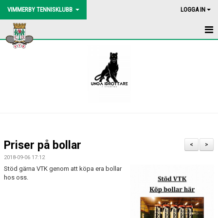
VIMMERBY TENNISKLUBB
LOGGA IN
HEM
NYHETER
BLI MEDLEM
BOLLMASKIN
BINGOLOTTO
Priser på bollar
<
>
UTEBANORNA
2018-09-06 17:12
Stöd gärna VTK genom att köpa era bollar
AKTIVITETER
hos oss.
KONTAKT