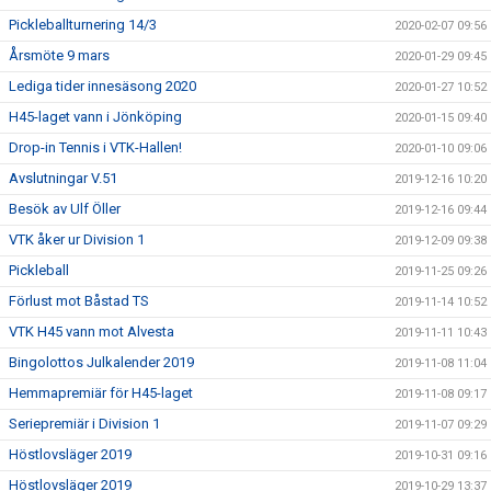
Pickleballturnering 14/3
2020-02-07 09:56
Årsmöte 9 mars
2020-01-29 09:45
Lediga tider innesäsong 2020
2020-01-27 10:52
H45-laget vann i Jönköping
2020-01-15 09:40
Drop-in Tennis i VTK-Hallen!
2020-01-10 09:06
Avslutningar V.51
2019-12-16 10:20
Besök av Ulf Öller
2019-12-16 09:44
VTK åker ur Division 1
2019-12-09 09:38
Pickleball
2019-11-25 09:26
Förlust mot Båstad TS
2019-11-14 10:52
VTK H45 vann mot Alvesta
2019-11-11 10:43
Bingolottos Julkalender 2019
2019-11-08 11:04
Hemmapremiär för H45-laget
2019-11-08 09:17
Seriepremiär i Division 1
2019-11-07 09:29
Höstlovsläger 2019
2019-10-31 09:16
Höstlovsläger 2019
2019-10-29 13:37