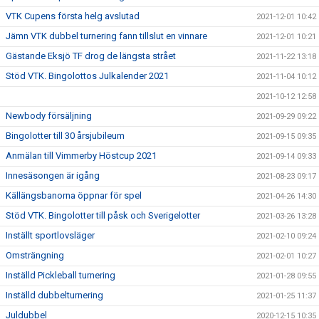
VTK Cupens första helg avslutad
2021-12-01 10:42
Jämn VTK dubbel turnering fann tillslut en vinnare
2021-12-01 10:21
Gästande Eksjö TF drog de längsta strået
2021-11-22 13:18
Stöd VTK. Bingolottos Julkalender 2021
2021-11-04 10:12
2021-10-12 12:58
Newbody försäljning
2021-09-29 09:22
Bingolotter till 30 årsjubileum
2021-09-15 09:35
Anmälan till Vimmerby Höstcup 2021
2021-09-14 09:33
Innesäsongen är igång
2021-08-23 09:17
Källängsbanorna öppnar för spel
2021-04-26 14:30
Stöd VTK. Bingolotter till påsk och Sverigelotter
2021-03-26 13:28
Inställt sportlovsläger
2021-02-10 09:24
Omsträngning
2021-02-01 10:27
Inställd Pickleball turnering
2021-01-28 09:55
Inställd dubbelturnering
2021-01-25 11:37
Juldubbel
2020-12-15 10:35