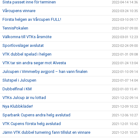
Sista passet inne för terminen
2022-04-14 14:36
Vårcupens vinnare
2022-03-24 10:35
Första helgen av Vårcupen FULL!
2022-03-10 09:17
TennisPokalen
2022-03-07 09:00
Välkomna till VTKs årsmöte
2022-03-01 12:23
Sportlovsläger avslutat
2022-02-24 09:00
VTK dubbel spelad i helgen
2022-01-31 09:08
VTK tar sin andra seger mot Alvesta
2022-01-24 13:04
Julcupen i Vimmerby avgjord – han vann finalen
2022-01-10 09:14
Slutspel i Julcupen
2022-01-07 14:04
Dubbelfinal i KM
2022-01-03 15:41
VTKs Julcup är nu lottad
2021-12-22 09:14
Nya Klubbkläder!
2021-12-09 10:22
Sparbank Cupens andra helg avslutad
2021-12-06 10:27
VTK Cupens första helg avslutad
2021-12-01 10:42
Jämn VTK dubbel turnering fann tillslut en vinnare
2021-12-01 10:21