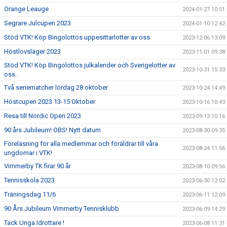
Orange Leauge
2024-01-27 10:51
Segrare Julcupen 2023
2024-01-10 12:42
Stöd VTK! Köp Bingolottos uppesittarlotter av oss
2023-12-06 13:09
Höstlovsläger 2023
2023-11-01 09:38
Stöd VTK! Köp Bingolottos julkalender och Sverigelotter av
2023-10-31 15:33
oss.
Två seriematcher lördag 28 oktober
2023-10-24 14:49
Höstcupen 2023 13-15 Oktober
2023-10-16 10:43
Resa till Nordic Open 2023
2023-09-13 10:16
90 års Jubileum! OBS! Nytt datum
2023-08-30 09:35
Föreläsning för alla medlemmar och föräldrar till våra
2023-08-24 11:56
ungdomar i VTK!
Vimmerby TK firar 90 år
2023-08-10 09:56
Tennisskola 2023
2023-06-30 12:02
Träningsdag 11/6
2023-06-11 12:09
90 Års Jubileum Vimmerby Tennisklubb
2023-06-09 14:29
Tack Unga Idrottare !
2023-06-08 11:31