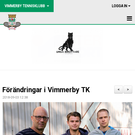
VIMMERBY TENNISKLUBB
LOGGA IN
HEM
NYHETER
BLI MEDLEM
BOLLMASKIN
BINGOLOTTO
Förändringar i Vimmerby TK
<
>
UTEBANORNA
2018-09-03 12:38
AKTIVITETER
KONTAKT