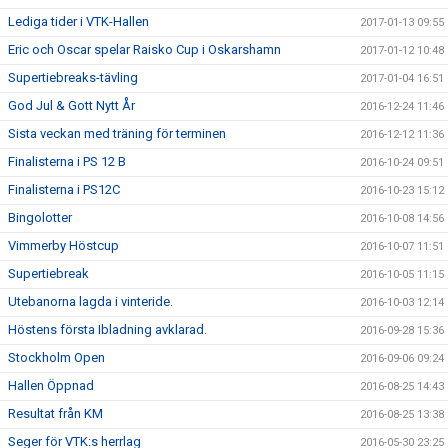
Lediga tider i VTK-Hallen
2017-01-13 09:55
Eric och Oscar spelar Raisko Cup i Oskarshamn
2017-01-12 10:48
Supertiebreaks-tävling
2017-01-04 16:51
God Jul & Gott Nytt År
2016-12-24 11:46
Sista veckan med träning för terminen
2016-12-12 11:36
Finalisterna i PS 12 B
2016-10-24 09:51
Finalisterna i PS12C
2016-10-23 15:12
Bingolotter
2016-10-08 14:56
Vimmerby Höstcup
2016-10-07 11:51
Supertiebreak
2016-10-05 11:15
Utebanorna lagda i vinteride.
2016-10-03 12:14
Höstens första Ibladning avklarad.
2016-09-28 15:36
Stockholm Open
2016-09-06 09:24
Hallen Öppnad
2016-08-25 14:43
Resultat från KM
2016-08-25 13:38
Seger för VTK:s herrlag
2016-05-30 23:25