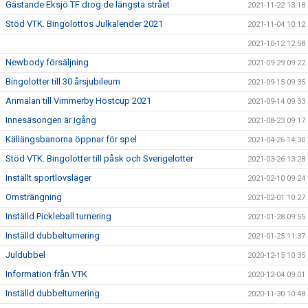
Gästande Eksjö TF drog de längsta strået
2021-11-22 13:18
Stöd VTK. Bingolottos Julkalender 2021
2021-11-04 10:12
2021-10-12 12:58
Newbody försäljning
2021-09-29 09:22
Bingolotter till 30 årsjubileum
2021-09-15 09:35
Anmälan till Vimmerby Höstcup 2021
2021-09-14 09:33
Innesäsongen är igång
2021-08-23 09:17
Källängsbanorna öppnar för spel
2021-04-26 14:30
Stöd VTK. Bingolotter till påsk och Sverigelotter
2021-03-26 13:28
Inställt sportlovsläger
2021-02-10 09:24
Omsträngning
2021-02-01 10:27
Inställd Pickleball turnering
2021-01-28 09:55
Inställd dubbelturnering
2021-01-25 11:37
Juldubbel
2020-12-15 10:35
Information från VTK
2020-12-04 09:01
Inställd dubbelturnering
2020-11-30 10:48