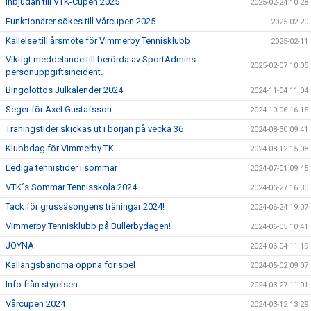
Inbjudan till VTK-Cupen 2025
2025-02-24 10:28
Funktionärer sökes till Vårcupen 2025
2025-02-20
Kallelse till årsmöte för Vimmerby Tennisklubb
2025-02-11
Viktigt meddelande till berörda av SportAdmins
2025-02-07 10:05
personuppgiftsincident.
Bingolottos Julkalender 2024
2024-11-04 11:04
Seger för Axel Gustafsson
2024-10-06 16:15
Träningstider skickas ut i början på vecka 36
2024-08-30 09:41
Klubbdag för Vimmerby TK
2024-08-12 15:08
Lediga tennistider i sommar
2024-07-01 09:45
VTK´s Sommar Tennisskola 2024
2024-06-27 16:30
Tack för grussäsongens träningar 2024!
2024-06-24 19:07
Vimmerby Tennisklubb på Bullerbydagen!
2024-06-05 10:41
JOYNA
2024-06-04 11:19
Källängsbanorna öppna för spel
2024-05-02 09:07
Info från styrelsen
2024-03-27 11:01
Vårcupen 2024
2024-03-12 13:29