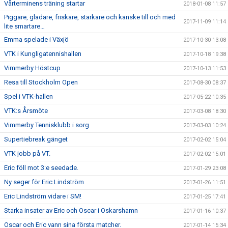
Vårterminens träning startar
2018-01-08 11:57
Piggare, gladare, friskare, starkare och kanske till och med
2017-11-09 11:14
lite smartare…
Emma spelade i Växjö
2017-10-30 13:08
VTK i Kungligatennishallen
2017-10-18 19:38
Vimmerby Höstcup
2017-10-13 11:53
Resa till Stockholm Open
2017-08-30 08:37
Spel i VTK-hallen
2017-05-22 10:35
VTK:s Årsmöte
2017-03-08 18:30
Vimmerby Tennisklubb i sorg
2017-03-03 10:24
Supertiebreak gänget
2017-02-02 15:04
VTK jobb på VT.
2017-02-02 15:01
Eric föll mot 3:e seedade.
2017-01-29 23:08
Ny seger för Eric Lindström
2017-01-26 11:51
Eric Lindström vidare i SM!
2017-01-25 17:41
Starka insater av Eric och Oscar i Oskarshamn
2017-01-16 10:37
Oscar och Eric vann sina första matcher.
2017-01-14 15:34