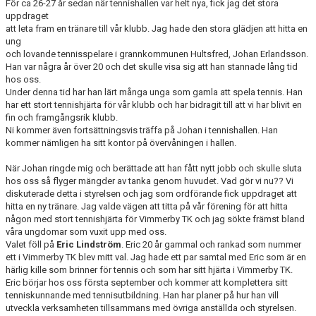
För ca 26-27 år sedan när tennishallen var helt nya, fick jag det stora
uppdraget
att leta fram en tränare till vår klubb. Jag hade den stora glädjen att hitta en
ung
och lovande tennisspelare i grannkommunen Hultsfred, Johan Erlandsson.
Han var några år över 20 och det skulle visa sig att han stannade lång tid
hos oss.
Under denna tid har han lärt många unga som gamla att spela tennis. Han
har ett stort tennishjärta för vår klubb och har bidragit till att vi har blivit en
fin och framgångsrik klubb.
Ni kommer även fortsättningsvis träffa på Johan i tennishallen. Han
kommer nämligen ha sitt kontor på övervåningen i hallen.
När Johan ringde mig och berättade att han fått nytt jobb och skulle sluta
hos oss så flyger mängder av tanka genom huvudet. Vad gör vi nu?? Vi
diskuterade detta i styrelsen och jag som ordförande fick uppdraget att
hitta en ny tränare. Jag valde vägen att titta på vår förening för att hitta
någon med stort tennishjärta för Vimmerby TK och jag sökte främst bland
våra ungdomar som vuxit upp med oss.
Valet föll på
Eric Lindström
. Eric 20 år gammal och rankad som nummer
ett i Vimmerby TK blev mitt val. Jag hade ett par samtal med Eric som är en
härlig kille som brinner för tennis och som har sitt hjärta i Vimmerby TK.
Eric börjar hos oss första september och kommer att komplettera sitt
tenniskunnande med tennisutbildning. Han har planer på hur han vill
utveckla verksamheten tillsammans med övriga anställda och styrelsen.