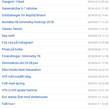
Oavgjort i Ystad
2018-10-15 09:26
Seriematcher 6-7 oktober
2018-10-01 11:00
Dubbelseger för Asplid/Strand
2018-09-25 14:45
Anmälan till Vimmerby Höstcup 2018
2018-09-17 11:52
Classic Tennis
2018-09-17 10:32
Nya rack!
2018-09-14 11:12
Följ oss på Instagram!
2018-09-13 09:08
Priser på bollar
2018-09-06 17:12
Förändringar i Vimmerby TK
2018-09-03 12:38
Tennisskola ute 25-28 juni
2018-05-31 11:06
Elite Hotels Next Generation
2018-05-18 22:25
VTK H45 inställt idag.
2018-02-18 09:49
Fullt med spring.
2018-01-18 22:08
VTK:s H55 spelar hemma
2018-01-12 21:53
Eric startar året med Vintertouren
2018-01-12 13:22
Fullt hus !
2018-01-11 10:26