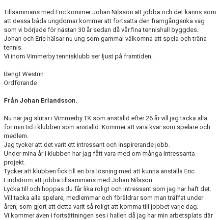
Tillsammans med Eric kommer Johan Nilsson att jobba och det känns som
att dessa båda ungdomar kommer att fortsätta den framgångsrika väg
som vi började för nästan 30 år sedan då vår fina tennishall byggdes.
Johan och Eric hälsar nu ung som gammal välkomna att spela och träna
tennis.
Vi inom Vimmerby tennisklubb ser ljust på framtiden.
Bengt Westrin
Ordförande
Från Johan Erlandsson.
Nu när jag slutar i Vimmerby TK som anställd efter 26 år vill jag tacka alla
för min tid i klubben som anställd. Kommer att vara kvar som spelare och
medlem.
Jag tycker att det varit ett intressant och inspirerande jobb.
Under mina år i klubben har jag fått vara med om många intressanta
projekt.
Tycker att klubben fick till en bra lösning med att kunna anställa Eric
Lindström att jobba tillsammans med Johan Nilsson.
Lycka till och hoppas du får lika roligt och intressant som jag har haft det.
Vill tacka alla spelare, medlemmar och föräldrar som man träffat under
åren, som gjort att detta varit så roligt att komma till jobbet varje dag.
Vi kommer även i fortsättningen ses i hallen då jag har min arbetsplats där