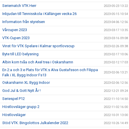
Seriematch VTK Herr
2023-05-23 13:22
Inbjudan till Tennisskola i Källängen vecka 26
2023-05-15 10:54
Information från styrelsen
2023-04-06 12:56
Vårcupen 2023
2023-03-17 13:35
VTK-Cupen 2023
2023-03-16 09:08
Vinst för VTK Spelare i Kalmar sportlovscup
2023-02-26 09:38
Byte till LED belysning
2023-02-17 10:06
Albin kom tvåa och Axel trea i Oskarshamn
2023-02-12 17:03
En 2:a och 3:e Plats för VTK:s Alva Gustafsson och Filippa
2023-02-06 13:21
Falk i XL Bygg Indoor Fs13
Oskarshamn XL Bygg Indoor
2023-02-06 12:56
God Jul & Gott Nytt År !
2022-12-21 09:24
Seriespel P12
2022-11-10 14:50
Höstlovsläger grupp 2
2022-11-02 16:00
Höstlovsläger
2022-10-31 13:00
Stöd VTK. Bingolottos Julkalender 2022
2022-10-26 14:49