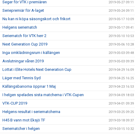
Seger för VTK i premiären
2019-05-27 09:11
Seriepremiär för A-laget
2019-05-24 09:11
Nu kan ni köpa säsongskort och frikort
2019-05-17 10:09
Helgens seriematch
2019-05-17 09:41
Seriematch för VTK herr 2
2019-05-10 10:53
Next Generation Cup 2019
2019-05-06 10:28
Inga omklädningsrum i källängen
2019-05-03 09:48
Avslutningar våren 2019
2019-05-03 09:39
Lottat i Elite Hotels Next Generation Cup
2019-04-29 16:09
Läger med Tennis Syd
2019-04-25 16:25
Källängsbanorna öppnar 1 Maj
2019-04-23 16:53
I helgen spelades sista matcherna i VTK-Cupen
2019-04-09 18:03
VTK-CUP 2019
2019-04-01 09:39
Helgens resultat i seriematcherna
2019-03-25 09:25
H45 B vann mot Eksjö TF
2019-03-18 09:37
Seriematcher i helgen
2019-03-15 10:32