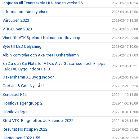
Inbjudan till Tennisskola i Källängen vecka 26
2023-05-15 10:54
Information från styrelsen
2023-04-06 12:56
Vårcupen 2023
2023-03-17 13:35
VTK-Cupen 2023
2023-03-16 09:08
Vinst för VTK Spelare i Kalmar sportlovscup
2023-02-26 09:38
Byte till LED belysning
2023-02-17 10:06
Albin kom tvåa och Axel trea i Oskarshamn
2023-02-12 17:03
En 2:a och 3:e Plats för VTK:s Alva Gustafsson och Filippa
2023-02-06 13:21
Falk i XL Bygg Indoor Fs13
Oskarshamn XL Bygg Indoor
2023-02-06 12:56
God Jul & Gott Nytt År !
2022-12-21 09:24
Seriespel P12
2022-11-10 14:50
Höstlovsläger grupp 2
2022-11-02 16:00
Höstlovsläger
2022-10-31 13:00
Stöd VTK. Bingolottos Julkalender 2022
2022-10-26 14:49
Resultat Höstcupen 2022
2022-10-25 21:42
Höstcupen 2022 H55
2022-10-22 09:52