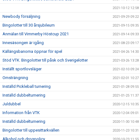
2021-10-12 12:58
Newbody försäljning
2021-09-29 09:22
Bingolotter till 30 årsjubileum
2021-09-15 09:35
Anmälan till Vimmerby Höstcup 2021
2021-09-14 09:33
Innesäsongen är igång
2021-08-23 09:17
Källängsbanorna öppnar för spel
2021-04-26 14:30
Stöd VTK. Bingolotter till påsk och Sverigelotter
2021-03-26 13:28
Inställt sportlovsläger
2021-02-10 09:24
Omsträngning
2021-02-01 10:27
Inställd Pickleball turnering
2021-01-28 09:55
Inställd dubbelturnering
2021-01-25 11:37
Juldubbel
2020-12-15 10:35
Information från VTK
2020-12-04 09:01
Inställd dubbelturnering
2020-11-30 10:48
Bingolotter till uppesittarkvällen
2020-11-23 10:31
Alkohol och drogpolicy
2020-10-23 11:55