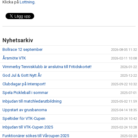
KALENDER
Klicka på
Lottning
.
Nyhetsarkiv
Bollrace 12 september
2026-08-05 11:32
Årsmöte VTK
2026-02-11 10:08
Vimmerby Tennisklubb är anslutna till Fritidskortet!
2026-01-22
God Jul & Gott Nytt År
2025-12-22
Clubdagar på Intersport!
2025-09-22 10:32
Spela Pickleball i sommar
2025-07-01
Inbjudan till matchledarutbildning
2025-05-02 11:59
Uppstart av grusbanorna
2025-04-14 18:35
Speltider för VTK-Cupen
2025-03-24 10:42
Inbjudan till VTK-Cupen 2025
2025-02-24 10:28
Funktionärer sökes till Vårcupen 2025
2025-02-20