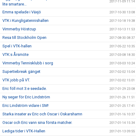
2017-11-09 11:14
lite smartare…
Emma spelade i Växjö
2017-10-30 13:08
VTK i Kungligatennishallen
2017-10-18 19:38
Vimmerby Höstcup
2017-10-13 11:53
Resa till Stockholm Open
2017-08-30 08:37
Spel i VTK-hallen
2017-05-22 10:35
VTK:s Årsmöte
2017-03-08 18:30
Vimmerby Tennisklubb i sorg
2017-03-03 10:24
Supertiebreak gänget
2017-02-02 15:04
VTK jobb på VT.
2017-02-02 15:01
Eric föll mot 3:e seedade.
2017-01-29 23:08
Ny seger för Eric Lindström
2017-01-26 11:51
Eric Lindström vidare i SM!
2017-01-25 17:41
Starka insater av Eric och Oscar i Oskarshamn
2017-01-16 10:37
Oscar och Eric vann sina första matcher.
2017-01-14 15:34
Lediga tider i VTK-Hallen
2017-01-13 09:55