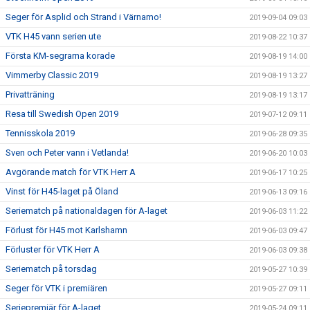
Seger för Asplid och Strand i Värnamo!
2019-09-04 09:03
VTK H45 vann serien ute
2019-08-22 10:37
Första KM-segrarna korade
2019-08-19 14:00
Vimmerby Classic 2019
2019-08-19 13:27
Privatträning
2019-08-19 13:17
Resa till Swedish Open 2019
2019-07-12 09:11
Tennisskola 2019
2019-06-28 09:35
Sven och Peter vann i Vetlanda!
2019-06-20 10:03
Avgörande match för VTK Herr A
2019-06-17 10:25
Vinst för H45-laget på Öland
2019-06-13 09:16
Seriematch på nationaldagen för A-laget
2019-06-03 11:22
Förlust för H45 mot Karlshamn
2019-06-03 09:47
Förluster för VTK Herr A
2019-06-03 09:38
Seriematch på torsdag
2019-05-27 10:39
Seger för VTK i premiären
2019-05-27 09:11
Seriepremiär för A-laget
2019-05-24 09:11