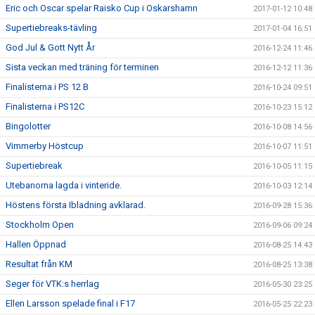
Eric och Oscar spelar Raisko Cup i Oskarshamn
2017-01-12 10:48
Supertiebreaks-tävling
2017-01-04 16:51
God Jul & Gott Nytt År
2016-12-24 11:46
Sista veckan med träning för terminen
2016-12-12 11:36
Finalisterna i PS 12 B
2016-10-24 09:51
Finalisterna i PS12C
2016-10-23 15:12
Bingolotter
2016-10-08 14:56
Vimmerby Höstcup
2016-10-07 11:51
Supertiebreak
2016-10-05 11:15
Utebanorna lagda i vinteride.
2016-10-03 12:14
Höstens första Ibladning avklarad.
2016-09-28 15:36
Stockholm Open
2016-09-06 09:24
Hallen Öppnad
2016-08-25 14:43
Resultat från KM
2016-08-25 13:38
Seger för VTK:s herrlag
2016-05-30 23:25
Ellen Larsson spelade final i F17
2016-05-25 22:23