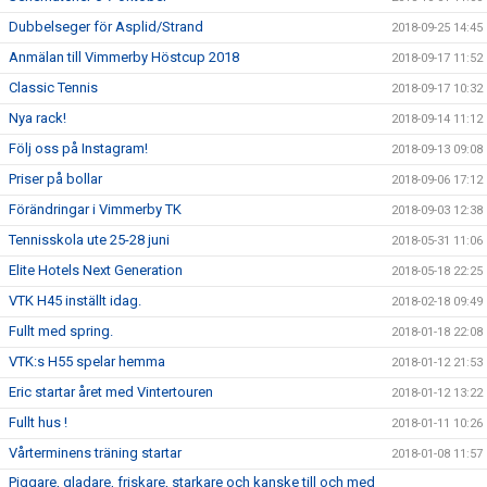
Dubbelseger för Asplid/Strand
2018-09-25 14:45
Anmälan till Vimmerby Höstcup 2018
2018-09-17 11:52
Classic Tennis
2018-09-17 10:32
Nya rack!
2018-09-14 11:12
Följ oss på Instagram!
2018-09-13 09:08
Priser på bollar
2018-09-06 17:12
Förändringar i Vimmerby TK
2018-09-03 12:38
Tennisskola ute 25-28 juni
2018-05-31 11:06
Elite Hotels Next Generation
2018-05-18 22:25
VTK H45 inställt idag.
2018-02-18 09:49
Fullt med spring.
2018-01-18 22:08
VTK:s H55 spelar hemma
2018-01-12 21:53
Eric startar året med Vintertouren
2018-01-12 13:22
Fullt hus !
2018-01-11 10:26
Vårterminens träning startar
2018-01-08 11:57
Piggare, gladare, friskare, starkare och kanske till och med