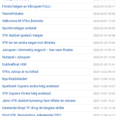
Första helgen av Vårcupen FULL!
2022-03-10 09:17
TennisPokalen
2022-03-07 09:00
Välkomna till VTKs årsmöte
2022-03-01 12:23
Sportlovsläger avslutat
2022-02-24 09:00
VTK dubbel spelad i helgen
2022-01-31 09:08
VTK tar sin andra seger mot Alvesta
2022-01-24 13:04
Julcupen i Vimmerby avgjord – han vann finalen
2022-01-10 09:14
Slutspel i Julcupen
2022-01-07 14:04
Dubbelfinal i KM
2022-01-03 15:41
VTKs Julcup är nu lottad
2021-12-22 09:14
Nya Klubbkläder!
2021-12-09 10:22
Sparbank Cupens andra helg avslutad
2021-12-06 10:27
VTK Cupens första helg avslutad
2021-12-01 10:42
Jämn VTK dubbel turnering fann tillslut en vinnare
2021-12-01 10:21
Gästande Eksjö TF drog de längsta strået
2021-11-22 13:18
Stöd VTK. Bingolottos Julkalender 2021
2021-11-04 10:12