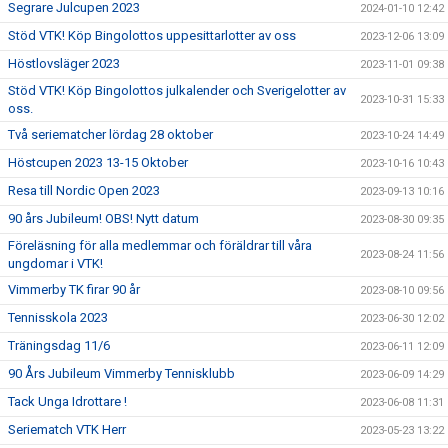
Segrare Julcupen 2023
2024-01-10 12:42
Stöd VTK! Köp Bingolottos uppesittarlotter av oss
2023-12-06 13:09
Höstlovsläger 2023
2023-11-01 09:38
Stöd VTK! Köp Bingolottos julkalender och Sverigelotter av
2023-10-31 15:33
oss.
Två seriematcher lördag 28 oktober
2023-10-24 14:49
Höstcupen 2023 13-15 Oktober
2023-10-16 10:43
Resa till Nordic Open 2023
2023-09-13 10:16
90 års Jubileum! OBS! Nytt datum
2023-08-30 09:35
Föreläsning för alla medlemmar och föräldrar till våra
2023-08-24 11:56
ungdomar i VTK!
Vimmerby TK firar 90 år
2023-08-10 09:56
Tennisskola 2023
2023-06-30 12:02
Träningsdag 11/6
2023-06-11 12:09
90 Års Jubileum Vimmerby Tennisklubb
2023-06-09 14:29
Tack Unga Idrottare !
2023-06-08 11:31
Seriematch VTK Herr
2023-05-23 13:22