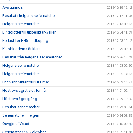
Avslutningar
2018-12-18 18:12
Resultat i helgens seriematcher.
2018-12-17 11:05
Helgens seriematcher
2018-12-13 09:03
Bingolotter till uppesittarkvällen
2018-12-04 11:09
Förlust för H45 i Lidköping.
2018-12-03 10:12
Klubbkläderna är klara!
2018-11-29 09:10
Resultat från helgens seriematcher
2018-11-26 13:09
Helgens seriematcher
2018-11-23 09:20
Helgens seriematcher
2018-11-05 14:23
Eric vann vintertour i Kalmar
2018-11-03 16:57
Höstlovslägret slut för i år.
2018-11-01 09:11
Höstlovsläger igång
2018-10-29 16:15
Resultat seriematcher
2018-10-29 09:34
Seriematcher i helgen
2018-10-24 09:25
Oavgjort i Ystad
2018-10-15 09:26
Seriematcher 6-7 oktober
2018-10-01 11:00