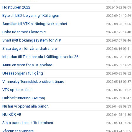
Höstcupen 2022
2022-10-22 09:05
Byte till LED-belysning i Källängen
2022-09-01 10:29
Anmälan till VTK:s träningsverksamhet
2022-08-25 14:05
Boka tider med Playtomic
2022-07-25 14:48
Snart nytt bokningssystem för VTK
2022-07-07 09:46
Sista dagen för vår andratränare
2022-06-16 09:41
Inbjudan till Tennisskola i Källängen vecka 26
2022-06-03 11:49
Ännu en vinst för VTK spelare
2022-05-31 14:22
Utesäsongen i full gång
2022-05-23 09:52
Vimmerby Tennisklubb söker tränare
2022-05-18 09:37
VTK spelare i final
2022-05-10 11:02
Dubbel turnering 14e maj
2022-05-09 09:47
Nu har vi öppnat alla banor!
2022-04-28 09:33
NU KÖR VI!
2022-04-25 11:30
Sista passet inne för terminen
2022-04-14 14:36
Vårcupens vinnare
2022-03-24 10:35