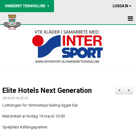
VIMMERBY TENNISKLUBB
LOGGA IN
HEM
NYHETER
BLI MEDLEM
BOLLMASKIN
BINGOLOTTO
Elite Hotels Next Generation
<
>
UTEBANORNA
2018-05-18 22:25
Lottningen för Vimmerbys tävling ligger här.
AKTIVITETER
Matchstart är lördag 19 maj kl 10.00.
KONTAKT
Spelplats Källängsparken.