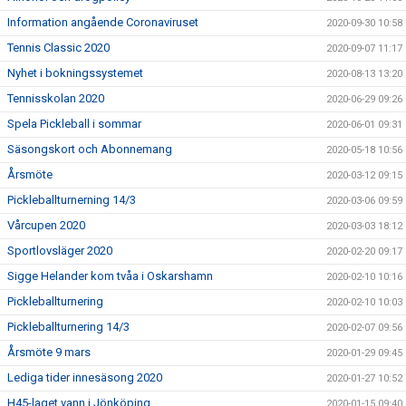
Information angående Coronaviruset
2020-09-30 10:58
Tennis Classic 2020
2020-09-07 11:17
Nyhet i bokningssystemet
2020-08-13 13:20
Tennisskolan 2020
2020-06-29 09:26
Spela Pickleball i sommar
2020-06-01 09:31
Säsongskort och Abonnemang
2020-05-18 10:56
Årsmöte
2020-03-12 09:15
Pickleballturnerning 14/3
2020-03-06 09:59
Vårcupen 2020
2020-03-03 18:12
Sportlovsläger 2020
2020-02-20 09:17
Sigge Helander kom tvåa i Oskarshamn
2020-02-10 10:16
Pickleballturnering
2020-02-10 10:03
Pickleballturnering 14/3
2020-02-07 09:56
Årsmöte 9 mars
2020-01-29 09:45
Lediga tider innesäsong 2020
2020-01-27 10:52
H45-laget vann i Jönköping
2020-01-15 09:40