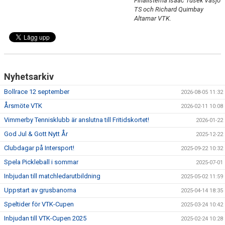
Finalisterna Isaac Tusek Väsjö
KALENDER
TS och Richard Quimbay
Altamar VTK.
Nyhetsarkiv
Bollrace 12 september
2026-08-05 11:32
Årsmöte VTK
2026-02-11 10:08
Vimmerby Tennisklubb är anslutna till Fritidskortet!
2026-01-22
God Jul & Gott Nytt År
2025-12-22
Clubdagar på Intersport!
2025-09-22 10:32
Spela Pickleball i sommar
2025-07-01
Inbjudan till matchledarutbildning
2025-05-02 11:59
Uppstart av grusbanorna
2025-04-14 18:35
Speltider för VTK-Cupen
2025-03-24 10:42
Inbjudan till VTK-Cupen 2025
2025-02-24 10:28