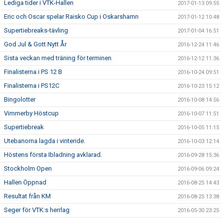
Lediga tider i VTK-Hallen
2017-01-13 09:55
Eric och Oscar spelar Raisko Cup i Oskarshamn
2017-01-12 10:48
Supertiebreaks-tävling
2017-01-04 16:51
God Jul & Gott Nytt År
2016-12-24 11:46
Sista veckan med träning för terminen
2016-12-12 11:36
Finalisterna i PS 12 B
2016-10-24 09:51
Finalisterna i PS12C
2016-10-23 15:12
Bingolotter
2016-10-08 14:56
Vimmerby Höstcup
2016-10-07 11:51
Supertiebreak
2016-10-05 11:15
Utebanorna lagda i vinteride.
2016-10-03 12:14
Höstens första Ibladning avklarad.
2016-09-28 15:36
Stockholm Open
2016-09-06 09:24
Hallen Öppnad
2016-08-25 14:43
Resultat från KM
2016-08-25 13:38
Seger för VTK:s herrlag
2016-05-30 23:25