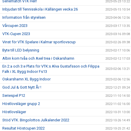
Seriematch VTK Herr
2023-05-23 13:22
Inbjudan till Tennisskola i Källängen vecka 26
2023-05-15 10:54
Information från styrelsen
2023-04-06 12:56
Vårcupen 2023
2023-03-17 13:35
VTK-Cupen 2023
2023-03-16 09:08
Vinst för VTK Spelare i Kalmar sportlovscup
2023-02-26 09:38
Byte till LED belysning
2023-02-17 10:06
Albin kom tvåa och Axel trea i Oskarshamn
2023-02-12 17:03
En 2:a och 3:e Plats för VTK:s Alva Gustafsson och Filippa
2023-02-06 13:21
Falk i XL Bygg Indoor Fs13
Oskarshamn XL Bygg Indoor
2023-02-06 12:56
God Jul & Gott Nytt År !
2022-12-21 09:24
Seriespel P12
2022-11-10 14:50
Höstlovsläger grupp 2
2022-11-02 16:00
Höstlovsläger
2022-10-31 13:00
Stöd VTK. Bingolottos Julkalender 2022
2022-10-26 14:49
Resultat Höstcupen 2022
2022-10-25 21:42