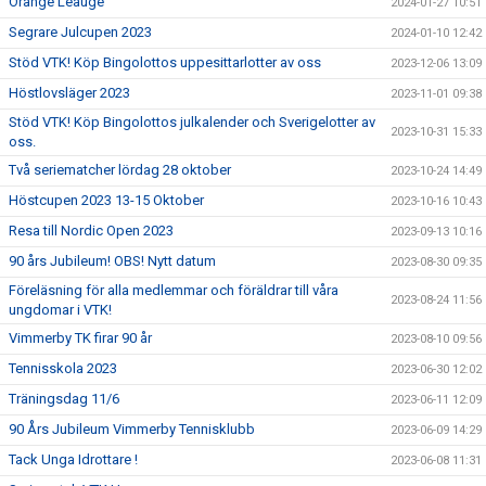
Orange Leauge
2024-01-27 10:51
Segrare Julcupen 2023
2024-01-10 12:42
Stöd VTK! Köp Bingolottos uppesittarlotter av oss
2023-12-06 13:09
Höstlovsläger 2023
2023-11-01 09:38
Stöd VTK! Köp Bingolottos julkalender och Sverigelotter av
2023-10-31 15:33
oss.
Två seriematcher lördag 28 oktober
2023-10-24 14:49
Höstcupen 2023 13-15 Oktober
2023-10-16 10:43
Resa till Nordic Open 2023
2023-09-13 10:16
90 års Jubileum! OBS! Nytt datum
2023-08-30 09:35
Föreläsning för alla medlemmar och föräldrar till våra
2023-08-24 11:56
ungdomar i VTK!
Vimmerby TK firar 90 år
2023-08-10 09:56
Tennisskola 2023
2023-06-30 12:02
Träningsdag 11/6
2023-06-11 12:09
90 Års Jubileum Vimmerby Tennisklubb
2023-06-09 14:29
Tack Unga Idrottare !
2023-06-08 11:31