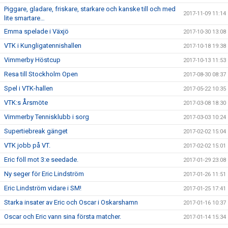
Piggare, gladare, friskare, starkare och kanske till och med
2017-11-09 11:14
lite smartare…
Emma spelade i Växjö
2017-10-30 13:08
VTK i Kungligatennishallen
2017-10-18 19:38
Vimmerby Höstcup
2017-10-13 11:53
Resa till Stockholm Open
2017-08-30 08:37
Spel i VTK-hallen
2017-05-22 10:35
VTK:s Årsmöte
2017-03-08 18:30
Vimmerby Tennisklubb i sorg
2017-03-03 10:24
Supertiebreak gänget
2017-02-02 15:04
VTK jobb på VT.
2017-02-02 15:01
Eric föll mot 3:e seedade.
2017-01-29 23:08
Ny seger för Eric Lindström
2017-01-26 11:51
Eric Lindström vidare i SM!
2017-01-25 17:41
Starka insater av Eric och Oscar i Oskarshamn
2017-01-16 10:37
Oscar och Eric vann sina första matcher.
2017-01-14 15:34