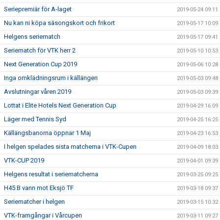
Seriepremiär för A-laget
2019-05-24 09:11
Nu kan ni köpa säsongskort och frikort
2019-05-17 10:09
Helgens seriematch
2019-05-17 09:41
Seriematch för VTK herr 2
2019-05-10 10:53
Next Generation Cup 2019
2019-05-06 10:28
Inga omklädningsrum i källängen
2019-05-03 09:48
Avslutningar våren 2019
2019-05-03 09:39
Lottat i Elite Hotels Next Generation Cup
2019-04-29 16:09
Läger med Tennis Syd
2019-04-25 16:25
Källängsbanorna öppnar 1 Maj
2019-04-23 16:53
I helgen spelades sista matcherna i VTK-Cupen
2019-04-09 18:03
VTK-CUP 2019
2019-04-01 09:39
Helgens resultat i seriematcherna
2019-03-25 09:25
H45 B vann mot Eksjö TF
2019-03-18 09:37
Seriematcher i helgen
2019-03-15 10:32
VTK-framgångar i Vårcupen
2019-03-11 09:27