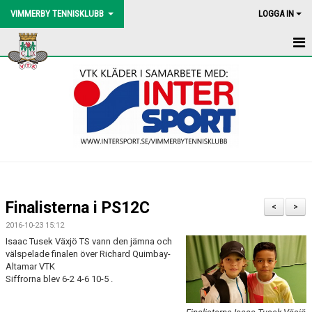
VIMMERBY TENNISKLUBB
LOGGA IN
HEM
NYHETER
BLI MEDLEM
BOLLMASKIN
BINGOLOTTO
Finalisterna i PS12C
<
>
UTEBANORNA
2016-10-23 15:12
Isaac Tusek Växjö TS vann den jämna och
AKTIVITETER
välspelade finalen över Richard Quimbay-
Altamar VTK
Siffrorna blev 6-2 4-6 10-5 .
KONTAKT