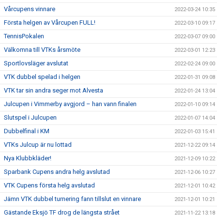
Vårcupens vinnare
2022-03-24 10:35
Första helgen av Vårcupen FULL!
2022-03-10 09:17
TennisPokalen
2022-03-07 09:00
Välkomna till VTKs årsmöte
2022-03-01 12:23
Sportlovsläger avslutat
2022-02-24 09:00
VTK dubbel spelad i helgen
2022-01-31 09:08
VTK tar sin andra seger mot Alvesta
2022-01-24 13:04
Julcupen i Vimmerby avgjord – han vann finalen
2022-01-10 09:14
Slutspel i Julcupen
2022-01-07 14:04
Dubbelfinal i KM
2022-01-03 15:41
VTKs Julcup är nu lottad
2021-12-22 09:14
Nya Klubbkläder!
2021-12-09 10:22
Sparbank Cupens andra helg avslutad
2021-12-06 10:27
VTK Cupens första helg avslutad
2021-12-01 10:42
Jämn VTK dubbel turnering fann tillslut en vinnare
2021-12-01 10:21
Gästande Eksjö TF drog de längsta strået
2021-11-22 13:18