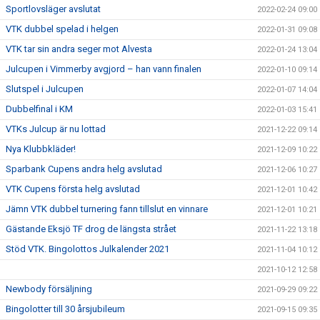
Sportlovsläger avslutat
2022-02-24 09:00
VTK dubbel spelad i helgen
2022-01-31 09:08
VTK tar sin andra seger mot Alvesta
2022-01-24 13:04
Julcupen i Vimmerby avgjord – han vann finalen
2022-01-10 09:14
Slutspel i Julcupen
2022-01-07 14:04
Dubbelfinal i KM
2022-01-03 15:41
VTKs Julcup är nu lottad
2021-12-22 09:14
Nya Klubbkläder!
2021-12-09 10:22
Sparbank Cupens andra helg avslutad
2021-12-06 10:27
VTK Cupens första helg avslutad
2021-12-01 10:42
Jämn VTK dubbel turnering fann tillslut en vinnare
2021-12-01 10:21
Gästande Eksjö TF drog de längsta strået
2021-11-22 13:18
Stöd VTK. Bingolottos Julkalender 2021
2021-11-04 10:12
2021-10-12 12:58
Newbody försäljning
2021-09-29 09:22
Bingolotter till 30 årsjubileum
2021-09-15 09:35