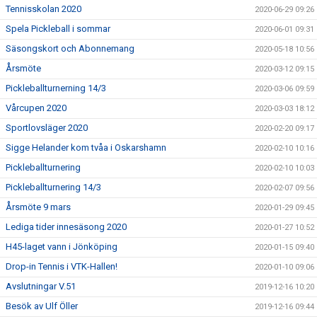
Tennisskolan 2020
2020-06-29 09:26
Spela Pickleball i sommar
2020-06-01 09:31
Säsongskort och Abonnemang
2020-05-18 10:56
Årsmöte
2020-03-12 09:15
Pickleballturnerning 14/3
2020-03-06 09:59
Vårcupen 2020
2020-03-03 18:12
Sportlovsläger 2020
2020-02-20 09:17
Sigge Helander kom tvåa i Oskarshamn
2020-02-10 10:16
Pickleballturnering
2020-02-10 10:03
Pickleballturnering 14/3
2020-02-07 09:56
Årsmöte 9 mars
2020-01-29 09:45
Lediga tider innesäsong 2020
2020-01-27 10:52
H45-laget vann i Jönköping
2020-01-15 09:40
Drop-in Tennis i VTK-Hallen!
2020-01-10 09:06
Avslutningar V.51
2019-12-16 10:20
Besök av Ulf Öller
2019-12-16 09:44