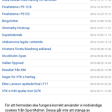
2016-12-12 11:36
Finalisterna i PS 12 B
2016-10-24 09:51
Finalisterna i PS12C
2016-10-23 15:12
Bingolotter
2016-10-08 14:56
Vimmerby Höstcup
2016-10-07 11:51
Supertiebreak
2016-10-05 11:15
Utebanorna lagda i vinteride.
2016-10-03 12:14
Höstens första Ibladning avklarad.
2016-09-28 15:36
Stockholm Open
2016-09-06 09:24
Hallen Öppnad
2016-08-25 14:43
Resultat från KM
2016-08-25 13:38
Seger för VTK:s herrlag
2016-05-30 23:25
Ellen Larsson spelade final i F17
2016-05-25 22:23
VTK:s H45 spelar mot GLTK
2016-03-11 15:30
Sparbankscupen färdigspelad
2015-12-16 09:51
Julavslutningar
För att hemsidan ska fungera korrekt använder vi nödvändiga
2015-12-16 09:48
cookies från SportAdmin. Dessa går inte att stänga av.
Seger för P14-laget