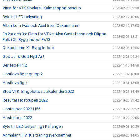
Vinst för VTK Spelare i Kalmar sportlovscup
2023-02-26 09:38
Byte till LED belysning
2023-02-17 10:06
Albin kom tvåa och Axel trea i Oskarshamn
2023-02-12 17:03
En 2:a och 3:e Plats för VTK:s Alva Gustafsson och Filippa
2023-02-06 13:21
Falk i XL Bygg Indoor Fs13
Oskarshamn XL Bygg Indoor
2023-02-06 12:56
God Jul & Gott Nytt År !
2022-12-21 09:24
Seriespel P12
2022-11-10 14:50
Höstlovsläger grupp 2
2022-11-02 16:00
Höstlovsläger
2022-10-31 13:00
Stöd VTK. Bingolottos Julkalender 2022
2022-10-26 14:49
Resultat Höstcupen 2022
2022-10-25 21:42
Höstcupen 2022 H55
2022-10-22 09:52
Höstcupen 2022
2022-10-22 09:05
Byte till LED-belysning i Källängen
2022-09-01 10:29
Anmälan till VTK:s träningsverksamhet
2022-08-25 14:05