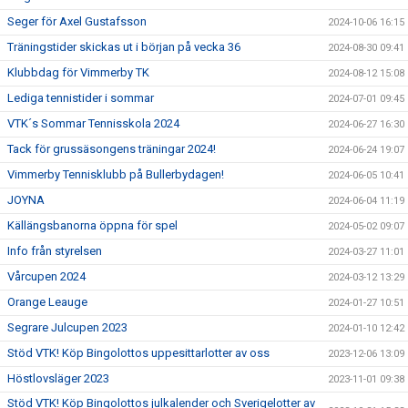
Seger för Axel Gustafsson
2024-10-06 16:15
Träningstider skickas ut i början på vecka 36
2024-08-30 09:41
Klubbdag för Vimmerby TK
2024-08-12 15:08
Lediga tennistider i sommar
2024-07-01 09:45
VTK´s Sommar Tennisskola 2024
2024-06-27 16:30
Tack för grussäsongens träningar 2024!
2024-06-24 19:07
Vimmerby Tennisklubb på Bullerbydagen!
2024-06-05 10:41
JOYNA
2024-06-04 11:19
Källängsbanorna öppna för spel
2024-05-02 09:07
Info från styrelsen
2024-03-27 11:01
Vårcupen 2024
2024-03-12 13:29
Orange Leauge
2024-01-27 10:51
Segrare Julcupen 2023
2024-01-10 12:42
Stöd VTK! Köp Bingolottos uppesittarlotter av oss
2023-12-06 13:09
Höstlovsläger 2023
2023-11-01 09:38
Stöd VTK! Köp Bingolottos julkalender och Sverigelotter av