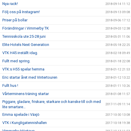
Nya rack!
2018-09-14 11:12
Följ oss på Instagram!
2018-09-13 09:08
Priser på bollar
2018-09-06 17:12
Förändringar i Vimmerby TK
2018-09-03 12:38
Tennisskola ute 25-28 juni
2018-05-31 11:06
Elite Hotels Next Generation
2018-05-18 22:25
VTK H45 inställt idag.
2018-02-18 09:49
Fullt med spring.
2018-01-18 22:08
VTK:s H55 spelar hemma
2018-01-12 21:53
Eric startar året med Vintertouren
2018-01-12 13:22
Fullt hus !
2018-01-11 10:26
Vårterminens träning startar
2018-01-08 11:57
Piggare, gladare, friskare, starkare och kanske till och med
2017-11-09 11:14
lite smartare…
Emma spelade i Växjö
2017-10-30 13:08
VTK i Kungligatennishallen
2017-10-18 19:38
Vimmerby Höstcup