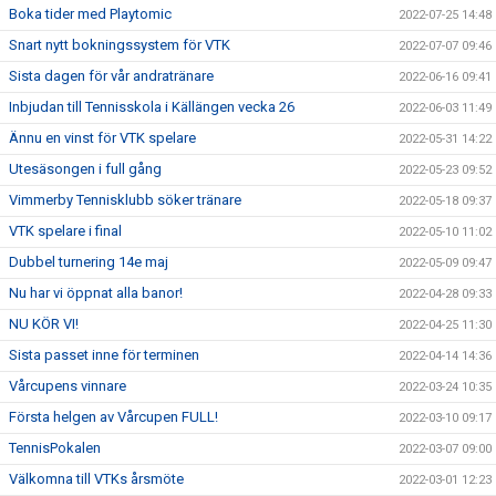
Boka tider med Playtomic
2022-07-25 14:48
Snart nytt bokningssystem för VTK
2022-07-07 09:46
Sista dagen för vår andratränare
2022-06-16 09:41
Inbjudan till Tennisskola i Källängen vecka 26
2022-06-03 11:49
Ännu en vinst för VTK spelare
2022-05-31 14:22
Utesäsongen i full gång
2022-05-23 09:52
Vimmerby Tennisklubb söker tränare
2022-05-18 09:37
VTK spelare i final
2022-05-10 11:02
Dubbel turnering 14e maj
2022-05-09 09:47
Nu har vi öppnat alla banor!
2022-04-28 09:33
NU KÖR VI!
2022-04-25 11:30
Sista passet inne för terminen
2022-04-14 14:36
Vårcupens vinnare
2022-03-24 10:35
Första helgen av Vårcupen FULL!
2022-03-10 09:17
TennisPokalen
2022-03-07 09:00
Välkomna till VTKs årsmöte
2022-03-01 12:23