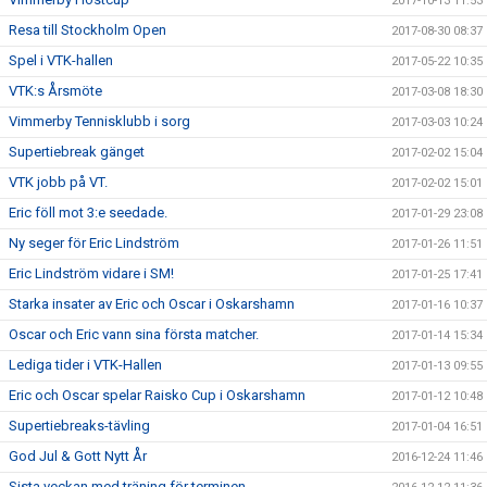
2017-10-13 11:53
Resa till Stockholm Open
2017-08-30 08:37
Spel i VTK-hallen
2017-05-22 10:35
VTK:s Årsmöte
2017-03-08 18:30
Vimmerby Tennisklubb i sorg
2017-03-03 10:24
Supertiebreak gänget
2017-02-02 15:04
VTK jobb på VT.
2017-02-02 15:01
Eric föll mot 3:e seedade.
2017-01-29 23:08
Ny seger för Eric Lindström
2017-01-26 11:51
Eric Lindström vidare i SM!
2017-01-25 17:41
Starka insater av Eric och Oscar i Oskarshamn
2017-01-16 10:37
Oscar och Eric vann sina första matcher.
2017-01-14 15:34
Lediga tider i VTK-Hallen
2017-01-13 09:55
Eric och Oscar spelar Raisko Cup i Oskarshamn
2017-01-12 10:48
Supertiebreaks-tävling
2017-01-04 16:51
God Jul & Gott Nytt År
2016-12-24 11:46
Sista veckan med träning för terminen