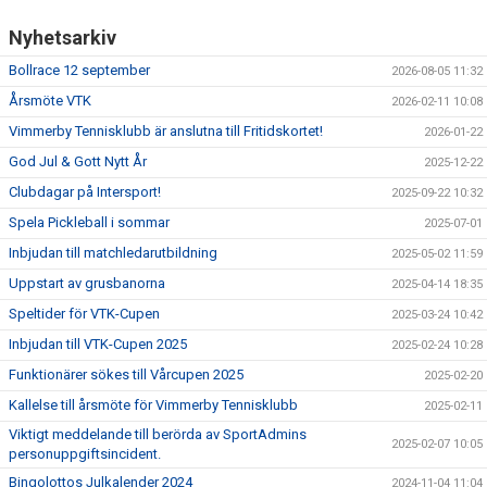
KALENDER
Nyhetsarkiv
Bollrace 12 september
2026-08-05 11:32
Årsmöte VTK
2026-02-11 10:08
Vimmerby Tennisklubb är anslutna till Fritidskortet!
2026-01-22
God Jul & Gott Nytt År
2025-12-22
Clubdagar på Intersport!
2025-09-22 10:32
Spela Pickleball i sommar
2025-07-01
Inbjudan till matchledarutbildning
2025-05-02 11:59
Uppstart av grusbanorna
2025-04-14 18:35
Speltider för VTK-Cupen
2025-03-24 10:42
Inbjudan till VTK-Cupen 2025
2025-02-24 10:28
Funktionärer sökes till Vårcupen 2025
2025-02-20
Kallelse till årsmöte för Vimmerby Tennisklubb
2025-02-11
Viktigt meddelande till berörda av SportAdmins
2025-02-07 10:05
personuppgiftsincident.
Bingolottos Julkalender 2024
2024-11-04 11:04