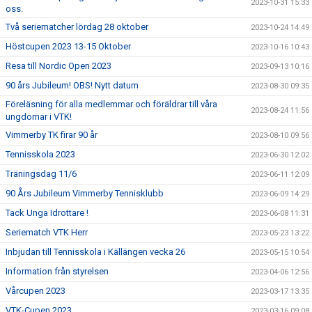
2023-10-31 15:33
oss.
Två seriematcher lördag 28 oktober
2023-10-24 14:49
Höstcupen 2023 13-15 Oktober
2023-10-16 10:43
Resa till Nordic Open 2023
2023-09-13 10:16
90 års Jubileum! OBS! Nytt datum
2023-08-30 09:35
Föreläsning för alla medlemmar och föräldrar till våra
2023-08-24 11:56
ungdomar i VTK!
Vimmerby TK firar 90 år
2023-08-10 09:56
Tennisskola 2023
2023-06-30 12:02
Träningsdag 11/6
2023-06-11 12:09
90 Års Jubileum Vimmerby Tennisklubb
2023-06-09 14:29
Tack Unga Idrottare !
2023-06-08 11:31
Seriematch VTK Herr
2023-05-23 13:22
Inbjudan till Tennisskola i Källängen vecka 26
2023-05-15 10:54
Information från styrelsen
2023-04-06 12:56
Vårcupen 2023
2023-03-17 13:35
VTK-Cupen 2023
2023-03-16 09:08