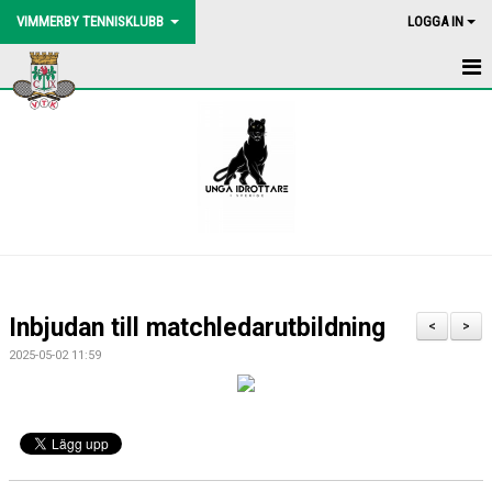
VIMMERBY TENNISKLUBB
LOGGA IN
HEM
NYHETER
BLI MEDLEM
BOLLMASKIN
BINGOLOTTO
Inbjudan till matchledarutbildning
<
>
UTEBANORNA
2025-05-02 11:59
AKTIVITETER
KONTAKT