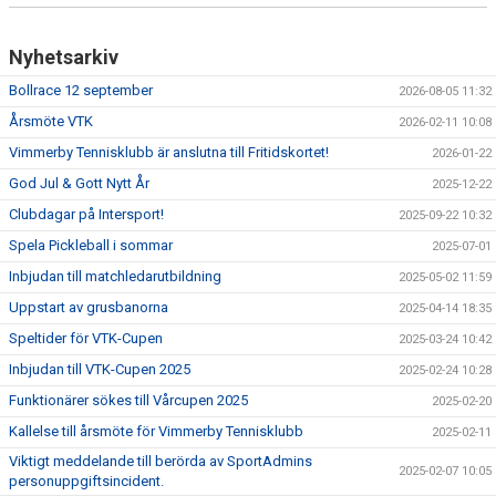
Nyhetsarkiv
Bollrace 12 september
2026-08-05 11:32
Årsmöte VTK
2026-02-11 10:08
Vimmerby Tennisklubb är anslutna till Fritidskortet!
2026-01-22
God Jul & Gott Nytt År
2025-12-22
Clubdagar på Intersport!
2025-09-22 10:32
Spela Pickleball i sommar
2025-07-01
Inbjudan till matchledarutbildning
2025-05-02 11:59
Uppstart av grusbanorna
2025-04-14 18:35
Speltider för VTK-Cupen
2025-03-24 10:42
Inbjudan till VTK-Cupen 2025
2025-02-24 10:28
Funktionärer sökes till Vårcupen 2025
2025-02-20
Kallelse till årsmöte för Vimmerby Tennisklubb
2025-02-11
Viktigt meddelande till berörda av SportAdmins
2025-02-07 10:05
personuppgiftsincident.