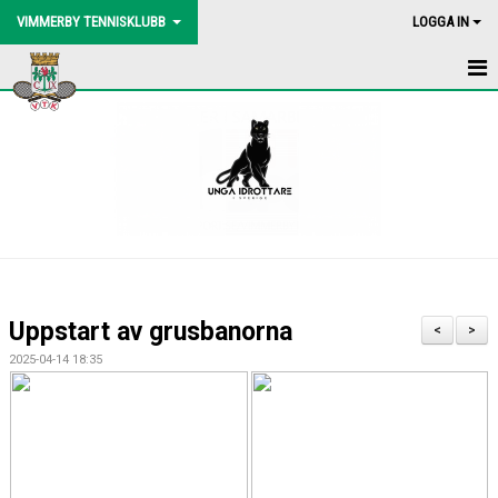
VIMMERBY TENNISKLUBB
LOGGA IN
HEM
NYHETER
BLI MEDLEM
BOLLMASKIN
BINGOLOTTO
Uppstart av grusbanorna
<
>
UTEBANORNA
2025-04-14 18:35
AKTIVITETER
KONTAKT