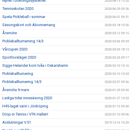
Nyhet i bokningssystemet
2020-08-13 13:20
Tennisskolan 2020
2020-06-29 09:26
Spela Pickleball i sommar
2020-06-01 09:31
Säsongskort och Abonnemang
2020-05-18 10:56
Årsmöte
2020-03-12 09:15
Pickleballturnerning 14/3
2020-03-06 09:59
Vårcupen 2020
2020-03-03 18:12
Sportlovsläger 2020
2020-02-20 09:17
Sigge Helander kom tvåa i Oskarshamn
2020-02-10 10:16
Pickleballturnering
2020-02-10 10:03
Pickleballturnering 14/3
2020-02-07 09:56
Årsmöte 9 mars
2020-01-29 09:45
Lediga tider innesäsong 2020
2020-01-27 10:52
H45-laget vann i Jönköping
2020-01-15 09:40
Drop-in Tennis i VTK-Hallen!
2020-01-10 09:06
Avslutningar V.51
2019-12-16 10:20