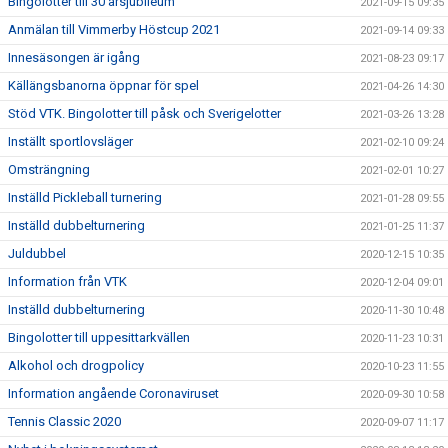
Bingolotter till 30 årsjubileum
2021-09-15 09:35
Anmälan till Vimmerby Höstcup 2021
2021-09-14 09:33
Innesäsongen är igång
2021-08-23 09:17
Källängsbanorna öppnar för spel
2021-04-26 14:30
Stöd VTK. Bingolotter till påsk och Sverigelotter
2021-03-26 13:28
Inställt sportlovsläger
2021-02-10 09:24
Omsträngning
2021-02-01 10:27
Inställd Pickleball turnering
2021-01-28 09:55
Inställd dubbelturnering
2021-01-25 11:37
Juldubbel
2020-12-15 10:35
Information från VTK
2020-12-04 09:01
Inställd dubbelturnering
2020-11-30 10:48
Bingolotter till uppesittarkvällen
2020-11-23 10:31
Alkohol och drogpolicy
2020-10-23 11:55
Information angående Coronaviruset
2020-09-30 10:58
Tennis Classic 2020
2020-09-07 11:17