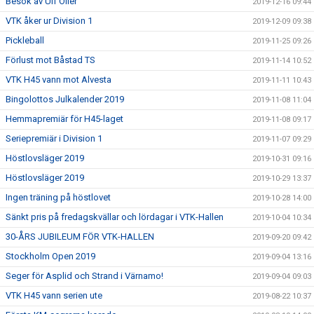
Besök av Ulf Öller
2019-12-16 09:44
VTK åker ur Division 1
2019-12-09 09:38
Pickleball
2019-11-25 09:26
Förlust mot Båstad TS
2019-11-14 10:52
VTK H45 vann mot Alvesta
2019-11-11 10:43
Bingolottos Julkalender 2019
2019-11-08 11:04
Hemmapremiär för H45-laget
2019-11-08 09:17
Seriepremiär i Division 1
2019-11-07 09:29
Höstlovsläger 2019
2019-10-31 09:16
Höstlovsläger 2019
2019-10-29 13:37
Ingen träning på höstlovet
2019-10-28 14:00
Sänkt pris på fredagskvällar och lördagar i VTK-Hallen
2019-10-04 10:34
30-ÅRS JUBILEUM FÖR VTK-HALLEN
2019-09-20 09:42
Stockholm Open 2019
2019-09-04 13:16
Seger för Asplid och Strand i Värnamo!
2019-09-04 09:03
VTK H45 vann serien ute
2019-08-22 10:37