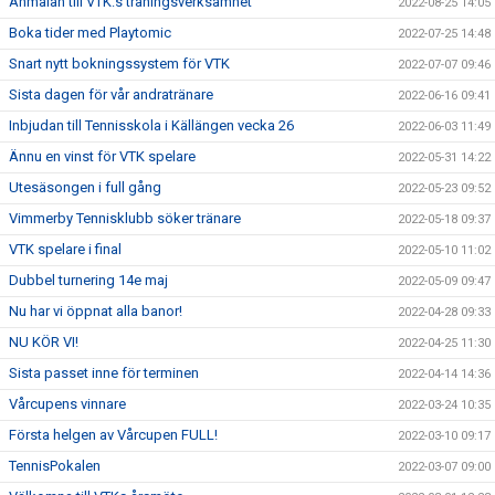
Anmälan till VTK:s träningsverksamhet
2022-08-25 14:05
Boka tider med Playtomic
2022-07-25 14:48
Snart nytt bokningssystem för VTK
2022-07-07 09:46
Sista dagen för vår andratränare
2022-06-16 09:41
Inbjudan till Tennisskola i Källängen vecka 26
2022-06-03 11:49
Ännu en vinst för VTK spelare
2022-05-31 14:22
Utesäsongen i full gång
2022-05-23 09:52
Vimmerby Tennisklubb söker tränare
2022-05-18 09:37
VTK spelare i final
2022-05-10 11:02
Dubbel turnering 14e maj
2022-05-09 09:47
Nu har vi öppnat alla banor!
2022-04-28 09:33
NU KÖR VI!
2022-04-25 11:30
Sista passet inne för terminen
2022-04-14 14:36
Vårcupens vinnare
2022-03-24 10:35
Första helgen av Vårcupen FULL!
2022-03-10 09:17
TennisPokalen
2022-03-07 09:00