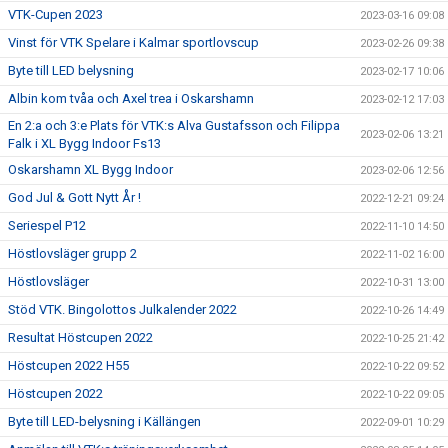
VTK-Cupen 2023
2023-03-16 09:08
Vinst för VTK Spelare i Kalmar sportlovscup
2023-02-26 09:38
Byte till LED belysning
2023-02-17 10:06
Albin kom tvåa och Axel trea i Oskarshamn
2023-02-12 17:03
En 2:a och 3:e Plats för VTK:s Alva Gustafsson och Filippa
2023-02-06 13:21
Falk i XL Bygg Indoor Fs13
Oskarshamn XL Bygg Indoor
2023-02-06 12:56
God Jul & Gott Nytt År !
2022-12-21 09:24
Seriespel P12
2022-11-10 14:50
Höstlovsläger grupp 2
2022-11-02 16:00
Höstlovsläger
2022-10-31 13:00
Stöd VTK. Bingolottos Julkalender 2022
2022-10-26 14:49
Resultat Höstcupen 2022
2022-10-25 21:42
Höstcupen 2022 H55
2022-10-22 09:52
Höstcupen 2022
2022-10-22 09:05
Byte till LED-belysning i Källängen
2022-09-01 10:29