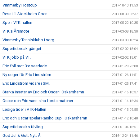
Vimmerby Höstcup
2017-10-13 11:53
Resa till Stockholm Open
2017-08-30 08:37
Spel i VTK-hallen
2017-05-22 10:35
VTK:s Årsmöte
2017-03-08 18:30
Vimmerby Tennisklubb i sorg
2017-03-03 10:24
Supertiebreak gänget
2017-02-02 15:04
VTK jobb på VT.
2017-02-02 15:01
Eric föll mot 3:e seedade.
2017-01-29 23:08
Ny seger för Eric Lindström
2017-01-26 11:51
Eric Lindström vidare i SM!
2017-01-25 17:41
Starka insater av Eric och Oscar i Oskarshamn
2017-01-16 10:37
Oscar och Eric vann sina första matcher.
2017-01-14 15:34
Lediga tider i VTK-Hallen
2017-01-13 09:55
Eric och Oscar spelar Raisko Cup i Oskarshamn
2017-01-12 10:48
Supertiebreaks-tävling
2017-01-04 16:51
God Jul & Gott Nytt År
2016-12-24 11:46