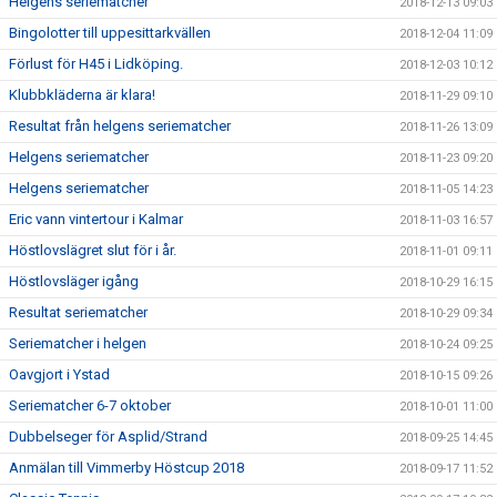
Helgens seriematcher
2018-12-13 09:03
Bingolotter till uppesittarkvällen
2018-12-04 11:09
Förlust för H45 i Lidköping.
2018-12-03 10:12
Klubbkläderna är klara!
2018-11-29 09:10
Resultat från helgens seriematcher
2018-11-26 13:09
Helgens seriematcher
2018-11-23 09:20
Helgens seriematcher
2018-11-05 14:23
Eric vann vintertour i Kalmar
2018-11-03 16:57
Höstlovslägret slut för i år.
2018-11-01 09:11
Höstlovsläger igång
2018-10-29 16:15
Resultat seriematcher
2018-10-29 09:34
Seriematcher i helgen
2018-10-24 09:25
Oavgjort i Ystad
2018-10-15 09:26
Seriematcher 6-7 oktober
2018-10-01 11:00
Dubbelseger för Asplid/Strand
2018-09-25 14:45
Anmälan till Vimmerby Höstcup 2018
2018-09-17 11:52