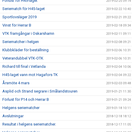
Förlust för H45-laget
2019-02-25 09:14
Seriematch för H45-laget
2019-02-22 10:40
Sportlovsläger 2019
2019-02-21 09:22
Vinst för Herrar B
2019-02-18 09:34
VTK framgångar i Oskarshamn
2019-02-11 09:11
Seriematcher i helgen
2019-02-08 09:21
Klubbkläder för beställning
2019-02-06 10:31
Veterandubbel VTK-OTK
2019-02-06 10:31
Richard till final i Vetlanda
2019-02-04 10:06
H45-laget vann mot Hagafors TK
2019-02-04 09:22
Årsmöte 4 mars
2019-02-03 09:48
Asplid och Strand segrare i Smålandstouren
2019-01-21 11:30
Förlust för P14 och Herrar B
2019-01-21 09:24
Helgens seriematcher
2019-01-18 10:11
Avslutningar
2018-12-18 18:12
Resultat i helgens seriematcher.
2018-12-17 11:05