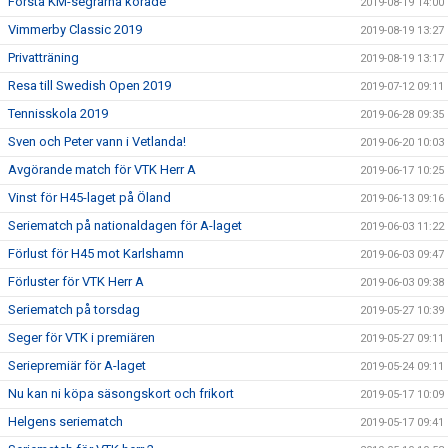
Första KM-segrarna korade
2019-08-19 14:00
Vimmerby Classic 2019
2019-08-19 13:27
Privatträning
2019-08-19 13:17
Resa till Swedish Open 2019
2019-07-12 09:11
Tennisskola 2019
2019-06-28 09:35
Sven och Peter vann i Vetlanda!
2019-06-20 10:03
Avgörande match för VTK Herr A
2019-06-17 10:25
Vinst för H45-laget på Öland
2019-06-13 09:16
Seriematch på nationaldagen för A-laget
2019-06-03 11:22
Förlust för H45 mot Karlshamn
2019-06-03 09:47
Förluster för VTK Herr A
2019-06-03 09:38
Seriematch på torsdag
2019-05-27 10:39
Seger för VTK i premiären
2019-05-27 09:11
Seriepremiär för A-laget
2019-05-24 09:11
Nu kan ni köpa säsongskort och frikort
2019-05-17 10:09
Helgens seriematch
2019-05-17 09:41