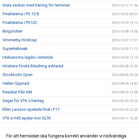
Sista veckan med träning för terminen
2016-12-12 11:36
Finalisterna i PS 12 B
2016-10-24 09:51
Finalisterna i PS12C
2016-10-23 15:12
Bingolotter
2016-10-08 14:56
Vimmerby Höstcup
2016-10-07 11:51
Supertiebreak
2016-10-05 11:15
Utebanorna lagda i vinteride.
2016-10-03 12:14
Höstens första Ibladning avklarad.
2016-09-28 15:36
Stockholm Open
2016-09-06 09:24
Hallen Öppnad
2016-08-25 14:43
Resultat från KM
2016-08-25 13:38
Seger för VTK:s herrlag
2016-05-30 23:25
Ellen Larsson spelade final i F17
2016-05-25 22:23
VTK:s H45 spelar mot GLTK
2016-03-11 15:30
Sparbankscupen färdigspelad
2015-12-16 09:51
Julavslutningar
För att hemsidan ska fungera korrekt använder vi nödvändiga
2015-12-16 09:48