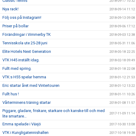
Classic Tennis
2018-09-17 10:32
Nya rack!
2018-09-14 11:12
Följ oss på Instagram!
2018-09-13 09:08
Priser på bollar
2018-09-06 17:12
Förändringar i Vimmerby TK
2018-09-03 12:38
Tennisskola ute 25-28 juni
2018-05-31 11:06
Elite Hotels Next Generation
2018-05-18 22:25
VTK H45 inställt idag.
2018-02-18 09:49
Fullt med spring.
2018-01-18 22:08
VTK:s H55 spelar hemma
2018-01-12 21:53
Eric startar året med Vintertouren
2018-01-12 13:22
Fullt hus !
2018-01-11 10:26
Vårterminens träning startar
2018-01-08 11:57
Piggare, gladare, friskare, starkare och kanske till och med
2017-11-09 11:14
lite smartare…
Emma spelade i Växjö
2017-10-30 13:08
VTK i Kungligatennishallen
2017-10-18 19:38