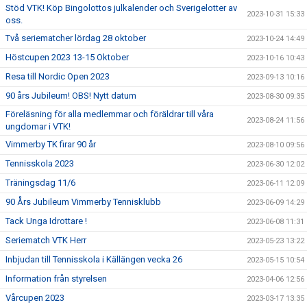
Stöd VTK! Köp Bingolottos julkalender och Sverigelotter av
2023-10-31 15:33
oss.
Två seriematcher lördag 28 oktober
2023-10-24 14:49
Höstcupen 2023 13-15 Oktober
2023-10-16 10:43
Resa till Nordic Open 2023
2023-09-13 10:16
90 års Jubileum! OBS! Nytt datum
2023-08-30 09:35
Föreläsning för alla medlemmar och föräldrar till våra
2023-08-24 11:56
ungdomar i VTK!
Vimmerby TK firar 90 år
2023-08-10 09:56
Tennisskola 2023
2023-06-30 12:02
Träningsdag 11/6
2023-06-11 12:09
90 Års Jubileum Vimmerby Tennisklubb
2023-06-09 14:29
Tack Unga Idrottare !
2023-06-08 11:31
Seriematch VTK Herr
2023-05-23 13:22
Inbjudan till Tennisskola i Källängen vecka 26
2023-05-15 10:54
Information från styrelsen
2023-04-06 12:56
Vårcupen 2023
2023-03-17 13:35