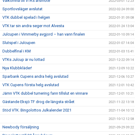
Välkomna till VTKs årsmöte
2022-03-01 12:23
Sportlovsläger avslutat
2022-02-24 09:00
VTK dubbel spelad i helgen
2022-01-31 09:08
VTK tar sin andra seger mot Alvesta
2022-01-24 13:04
Julcupen i Vimmerby avgjord – han vann finalen
2022-01-10 09:14
Slutspel i Julcupen
2022-01-07 14:04
Dubbelfinal i KM
2022-01-03 15:41
VTKs Julcup är nu lottad
2021-12-22 09:14
Nya Klubbkläder!
2021-12-09 10:22
Sparbank Cupens andra helg avslutad
2021-12-06 10:27
VTK Cupens första helg avslutad
2021-12-01 10:42
Jämn VTK dubbel turnering fann tillslut en vinnare
2021-12-01 10:21
Gästande Eksjö TF drog de längsta strået
2021-11-22 13:18
Stöd VTK. Bingolottos Julkalender 2021
2021-11-04 10:12
2021-10-12 12:58
Newbody försäljning
2021-09-29 09:22