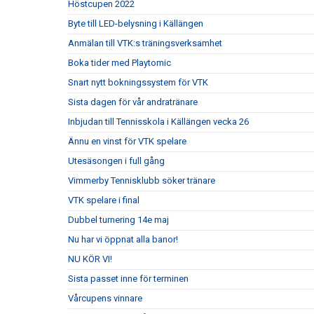
Höstcupen 2022
Byte till LED-belysning i Källängen
Anmälan till VTK:s träningsverksamhet
Boka tider med Playtomic
Snart nytt bokningssystem för VTK
Sista dagen för vår andratränare
Inbjudan till Tennisskola i Källängen vecka 26
Ännu en vinst för VTK spelare
Utesäsongen i full gång
Vimmerby Tennisklubb söker tränare
VTK spelare i final
Dubbel turnering 14e maj
Nu har vi öppnat alla banor!
NU KÖR VI!
Sista passet inne för terminen
Vårcupens vinnare