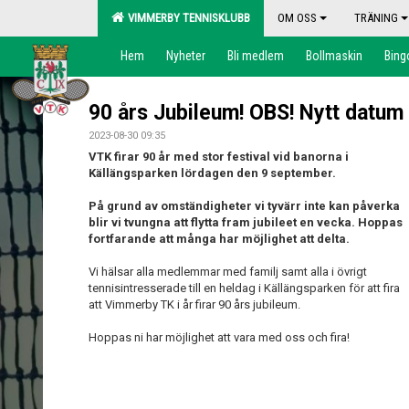
VIMMERBY TENNISKLUBB
OM OSS
TRÄNING
Hem
Nyheter
Bli medlem
Bollmaskin
Bing
90 års Jubileum! OBS! Nytt datum
2023-08-30 09:35
VTK firar 90 år med stor festival vid banorna i
Källängsparken lördagen den 9 september.
På grund av omständigheter vi tyvärr inte kan påverka
blir vi tvungna att flytta fram jubileet en vecka. Hoppas
fortfarande att många har möjlighet att delta.
Vi hälsar alla medlemmar med familj samt alla i övrigt
tennisintresserade till en heldag i Källängsparken för att fira
att Vimmerby TK i år firar 90 års jubileum.
Hoppas ni har möjlighet att vara med oss och fira!