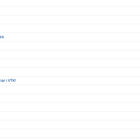
ss.
ar i VTK!