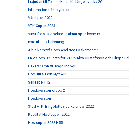
Inbjudan till Tennisskola i Källängen vecka 26
Information från styrelsen
Vårcupen 2023
VTK-Cupen 2023
Vinst för VTK Spelare i Kalmar sportlovscup
Byte till LED belysning
Albin kom tvåa och Axel trea i Oskarshamn
En 2:a och 3:e Plats för VTK:s Alva Gustafsson och Filippa Fa
Oskarshamn XL Bygg Indoor
God Jul & Gott Nytt År !
Seriespel P12
Höstlovsläger grupp 2
Höstlovsläger
Stöd VTK. Bingolottos Julkalender 2022
Resultat Höstcupen 2022
Höstcupen 2022 H55