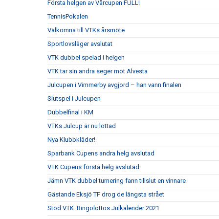
Första helgen av Vårcupen FULL!
TennisPokalen
Välkomna till VTKs årsmöte
Sportlovsläger avslutat
VTK dubbel spelad i helgen
VTK tar sin andra seger mot Alvesta
Julcupen i Vimmerby avgjord – han vann finalen
Slutspel i Julcupen
Dubbelfinal i KM
VTKs Julcup är nu lottad
Nya Klubbkläder!
Sparbank Cupens andra helg avslutad
VTK Cupens första helg avslutad
Jämn VTK dubbel turnering fann tillslut en vinnare
Gästande Eksjö TF drog de längsta strået
Stöd VTK. Bingolottos Julkalender 2021