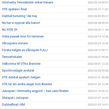
Vimmerby Tennisklubb söker tränare
2022-05-18 09:37
VTK spelare i final
2022-05-10 11:02
Dubbel turnering 14e maj
2022-05-09 09:47
Nu har vi öppnat alla banor!
2022-04-28 09:33
NU KÖR VI!
2022-04-25 11:30
Sista passet inne för terminen
2022-04-14 14:36
Vårcupens vinnare
2022-03-24 10:35
Första helgen av Vårcupen FULL!
2022-03-10 09:17
TennisPokalen
2022-03-07 09:00
Välkomna till VTKs årsmöte
2022-03-01 12:23
Sportlovsläger avslutat
2022-02-24 09:00
VTK dubbel spelad i helgen
2022-01-31 09:08
VTK tar sin andra seger mot Alvesta
2022-01-24 13:04
Julcupen i Vimmerby avgjord – han vann finalen
2022-01-10 09:14
Slutspel i Julcupen
2022-01-07 14:04
Dubbelfinal i KM
2022-01-03 15:41