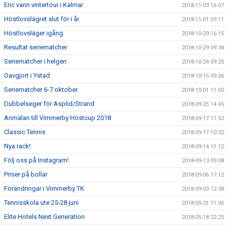
Eric vann vintertour i Kalmar
2018-11-03 16:57
Höstlovslägret slut för i år.
2018-11-01 09:11
Höstlovsläger igång
2018-10-29 16:15
Resultat seriematcher
2018-10-29 09:34
Seriematcher i helgen
2018-10-24 09:25
Oavgjort i Ystad
2018-10-15 09:26
Seriematcher 6-7 oktober
2018-10-01 11:00
Dubbelseger för Asplid/Strand
2018-09-25 14:45
Anmälan till Vimmerby Höstcup 2018
2018-09-17 11:52
Classic Tennis
2018-09-17 10:32
Nya rack!
2018-09-14 11:12
Följ oss på Instagram!
2018-09-13 09:08
Priser på bollar
2018-09-06 17:12
Förändringar i Vimmerby TK
2018-09-03 12:38
Tennisskola ute 25-28 juni
2018-05-31 11:06
Elite Hotels Next Generation
2018-05-18 22:25