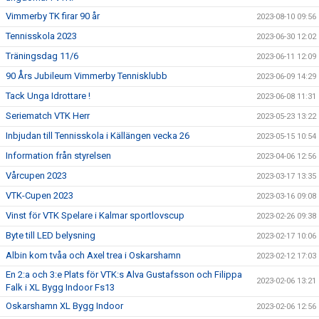
Vimmerby TK firar 90 år
2023-08-10 09:56
Tennisskola 2023
2023-06-30 12:02
Träningsdag 11/6
2023-06-11 12:09
90 Års Jubileum Vimmerby Tennisklubb
2023-06-09 14:29
Tack Unga Idrottare !
2023-06-08 11:31
Seriematch VTK Herr
2023-05-23 13:22
Inbjudan till Tennisskola i Källängen vecka 26
2023-05-15 10:54
Information från styrelsen
2023-04-06 12:56
Vårcupen 2023
2023-03-17 13:35
VTK-Cupen 2023
2023-03-16 09:08
Vinst för VTK Spelare i Kalmar sportlovscup
2023-02-26 09:38
Byte till LED belysning
2023-02-17 10:06
Albin kom tvåa och Axel trea i Oskarshamn
2023-02-12 17:03
En 2:a och 3:e Plats för VTK:s Alva Gustafsson och Filippa
2023-02-06 13:21
Falk i XL Bygg Indoor Fs13
Oskarshamn XL Bygg Indoor
2023-02-06 12:56