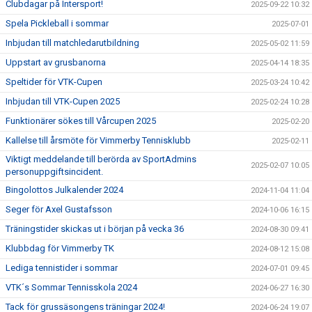
KALENDER
Clubdagar på Intersport!
2025-09-22 10:32
Spela Pickleball i sommar
2025-07-01
Inbjudan till matchledarutbildning
2025-05-02 11:59
Uppstart av grusbanorna
2025-04-14 18:35
Speltider för VTK-Cupen
2025-03-24 10:42
Inbjudan till VTK-Cupen 2025
2025-02-24 10:28
Funktionärer sökes till Vårcupen 2025
2025-02-20
Kallelse till årsmöte för Vimmerby Tennisklubb
2025-02-11
Viktigt meddelande till berörda av SportAdmins
2025-02-07 10:05
personuppgiftsincident.
Bingolottos Julkalender 2024
2024-11-04 11:04
Seger för Axel Gustafsson
2024-10-06 16:15
Träningstider skickas ut i början på vecka 36
2024-08-30 09:41
Klubbdag för Vimmerby TK
2024-08-12 15:08
Lediga tennistider i sommar
2024-07-01 09:45
VTK´s Sommar Tennisskola 2024
2024-06-27 16:30
Tack för grussäsongens träningar 2024!
2024-06-24 19:07