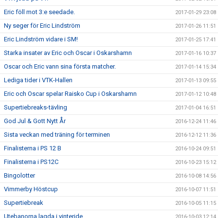
Eric föll mot 3:e seedade.
2017-01-29 23:08
Ny seger för Eric Lindström
2017-01-26 11:51
Eric Lindström vidare i SM!
2017-01-25 17:41
Starka insater av Eric och Oscar i Oskarshamn
2017-01-16 10:37
Oscar och Eric vann sina första matcher.
2017-01-14 15:34
Lediga tider i VTK-Hallen
2017-01-13 09:55
Eric och Oscar spelar Raisko Cup i Oskarshamn
2017-01-12 10:48
Supertiebreaks-tävling
2017-01-04 16:51
God Jul & Gott Nytt År
2016-12-24 11:46
Sista veckan med träning för terminen
2016-12-12 11:36
Finalisterna i PS 12 B
2016-10-24 09:51
Finalisterna i PS12C
2016-10-23 15:12
Bingolotter
2016-10-08 14:56
Vimmerby Höstcup
2016-10-07 11:51
Supertiebreak
2016-10-05 11:15
Utebanorna lagda i vinteride.
2016-10-03 12:14