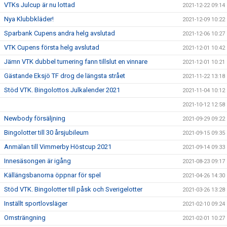
VTKs Julcup är nu lottad
2021-12-22 09:14
Nya Klubbkläder!
2021-12-09 10:22
Sparbank Cupens andra helg avslutad
2021-12-06 10:27
VTK Cupens första helg avslutad
2021-12-01 10:42
Jämn VTK dubbel turnering fann tillslut en vinnare
2021-12-01 10:21
Gästande Eksjö TF drog de längsta strået
2021-11-22 13:18
Stöd VTK. Bingolottos Julkalender 2021
2021-11-04 10:12
2021-10-12 12:58
Newbody försäljning
2021-09-29 09:22
Bingolotter till 30 årsjubileum
2021-09-15 09:35
Anmälan till Vimmerby Höstcup 2021
2021-09-14 09:33
Innesäsongen är igång
2021-08-23 09:17
Källängsbanorna öppnar för spel
2021-04-26 14:30
Stöd VTK. Bingolotter till påsk och Sverigelotter
2021-03-26 13:28
Inställt sportlovsläger
2021-02-10 09:24
Omsträngning
2021-02-01 10:27