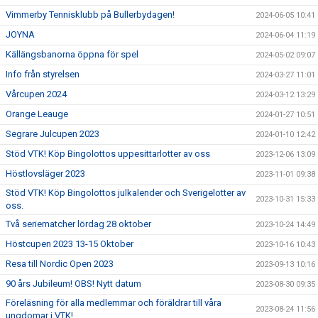
Vimmerby Tennisklubb på Bullerbydagen!
2024-06-05 10:41
JOYNA
2024-06-04 11:19
Källängsbanorna öppna för spel
2024-05-02 09:07
Info från styrelsen
2024-03-27 11:01
Vårcupen 2024
2024-03-12 13:29
Orange Leauge
2024-01-27 10:51
Segrare Julcupen 2023
2024-01-10 12:42
Stöd VTK! Köp Bingolottos uppesittarlotter av oss
2023-12-06 13:09
Höstlovsläger 2023
2023-11-01 09:38
Stöd VTK! Köp Bingolottos julkalender och Sverigelotter av
2023-10-31 15:33
oss.
Två seriematcher lördag 28 oktober
2023-10-24 14:49
Höstcupen 2023 13-15 Oktober
2023-10-16 10:43
Resa till Nordic Open 2023
2023-09-13 10:16
90 års Jubileum! OBS! Nytt datum
2023-08-30 09:35
Föreläsning för alla medlemmar och föräldrar till våra
2023-08-24 11:56
ungdomar i VTK!