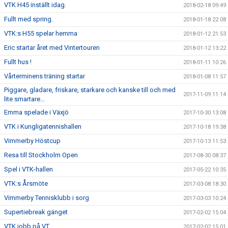
VTK H45 inställt idag.
2018-02-18 09:49
Fullt med spring.
2018-01-18 22:08
VTK:s H55 spelar hemma
2018-01-12 21:53
Eric startar året med Vintertouren
2018-01-12 13:22
Fullt hus !
2018-01-11 10:26
Vårterminens träning startar
2018-01-08 11:57
Piggare, gladare, friskare, starkare och kanske till och med
2017-11-09 11:14
lite smartare…
Emma spelade i Växjö
2017-10-30 13:08
VTK i Kungligatennishallen
2017-10-18 19:38
Vimmerby Höstcup
2017-10-13 11:53
Resa till Stockholm Open
2017-08-30 08:37
Spel i VTK-hallen
2017-05-22 10:35
VTK:s Årsmöte
2017-03-08 18:30
Vimmerby Tennisklubb i sorg
2017-03-03 10:24
Supertiebreak gänget
2017-02-02 15:04
VTK jobb på VT.
2017-02-02 15:01