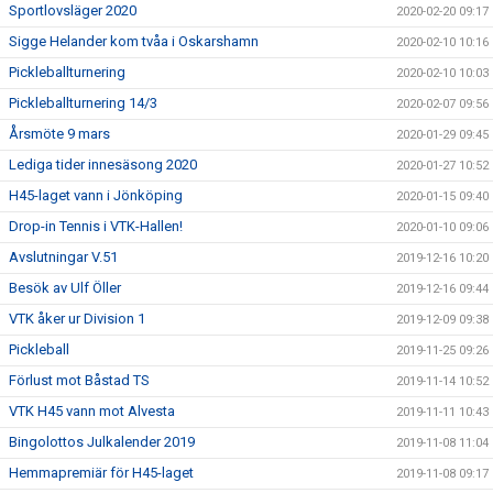
Sportlovsläger 2020
2020-02-20 09:17
Sigge Helander kom tvåa i Oskarshamn
2020-02-10 10:16
Pickleballturnering
2020-02-10 10:03
Pickleballturnering 14/3
2020-02-07 09:56
Årsmöte 9 mars
2020-01-29 09:45
Lediga tider innesäsong 2020
2020-01-27 10:52
H45-laget vann i Jönköping
2020-01-15 09:40
Drop-in Tennis i VTK-Hallen!
2020-01-10 09:06
Avslutningar V.51
2019-12-16 10:20
Besök av Ulf Öller
2019-12-16 09:44
VTK åker ur Division 1
2019-12-09 09:38
Pickleball
2019-11-25 09:26
Förlust mot Båstad TS
2019-11-14 10:52
VTK H45 vann mot Alvesta
2019-11-11 10:43
Bingolottos Julkalender 2019
2019-11-08 11:04
Hemmapremiär för H45-laget
2019-11-08 09:17