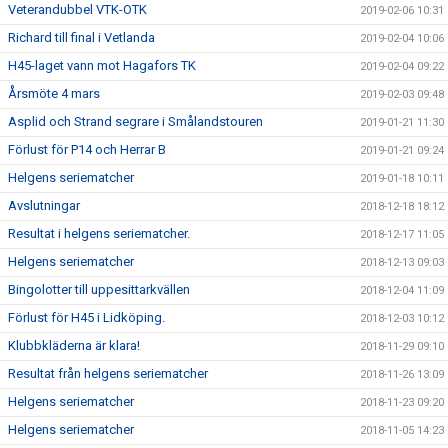
Veterandubbel VTK-OTK
2019-02-06 10:31
Richard till final i Vetlanda
2019-02-04 10:06
H45-laget vann mot Hagafors TK
2019-02-04 09:22
Årsmöte 4 mars
2019-02-03 09:48
Asplid och Strand segrare i Smålandstouren
2019-01-21 11:30
Förlust för P14 och Herrar B
2019-01-21 09:24
Helgens seriematcher
2019-01-18 10:11
Avslutningar
2018-12-18 18:12
Resultat i helgens seriematcher.
2018-12-17 11:05
Helgens seriematcher
2018-12-13 09:03
Bingolotter till uppesittarkvällen
2018-12-04 11:09
Förlust för H45 i Lidköping.
2018-12-03 10:12
Klubbkläderna är klara!
2018-11-29 09:10
Resultat från helgens seriematcher
2018-11-26 13:09
Helgens seriematcher
2018-11-23 09:20
Helgens seriematcher
2018-11-05 14:23