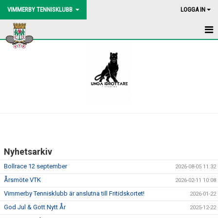
VIMMERBY TENNISKLUBB
LOGGA IN
HEM
NYHETER
BLI MEDLEM
BOLLMASKIN
BINGOLOTTO
Nyhetsarkiv
UTEBANORNA
Bollrace 12 september
2026-08-05 11:32
AKTIVITETER
Årsmöte VTK
2026-02-11 10:08
Vimmerby Tennisklubb är anslutna till Fritidskortet!
2026-01-22
KONTAKT
God Jul & Gott Nytt År
2025-12-22