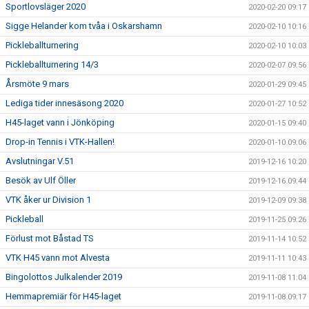
Sportlovsläger 2020
2020-02-20 09:17
Sigge Helander kom tvåa i Oskarshamn
2020-02-10 10:16
Pickleballturnering
2020-02-10 10:03
Pickleballturnering 14/3
2020-02-07 09:56
Årsmöte 9 mars
2020-01-29 09:45
Lediga tider innesäsong 2020
2020-01-27 10:52
H45-laget vann i Jönköping
2020-01-15 09:40
Drop-in Tennis i VTK-Hallen!
2020-01-10 09:06
Avslutningar V.51
2019-12-16 10:20
Besök av Ulf Öller
2019-12-16 09:44
VTK åker ur Division 1
2019-12-09 09:38
Pickleball
2019-11-25 09:26
Förlust mot Båstad TS
2019-11-14 10:52
VTK H45 vann mot Alvesta
2019-11-11 10:43
Bingolottos Julkalender 2019
2019-11-08 11:04
Hemmapremiär för H45-laget
2019-11-08 09:17