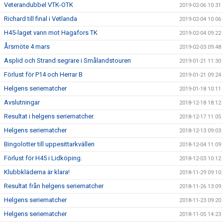
Veterandubbel VTK-OTK
2019-02-06 10:31
Richard till final i Vetlanda
2019-02-04 10:06
H45-laget vann mot Hagafors TK
2019-02-04 09:22
Årsmöte 4 mars
2019-02-03 09:48
Asplid och Strand segrare i Smålandstouren
2019-01-21 11:30
Förlust för P14 och Herrar B
2019-01-21 09:24
Helgens seriematcher
2019-01-18 10:11
Avslutningar
2018-12-18 18:12
Resultat i helgens seriematcher.
2018-12-17 11:05
Helgens seriematcher
2018-12-13 09:03
Bingolotter till uppesittarkvällen
2018-12-04 11:09
Förlust för H45 i Lidköping.
2018-12-03 10:12
Klubbkläderna är klara!
2018-11-29 09:10
Resultat från helgens seriematcher
2018-11-26 13:09
Helgens seriematcher
2018-11-23 09:20
Helgens seriematcher
2018-11-05 14:23