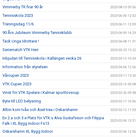
Vimmerby TK firar 90 år
2023-08-10 09:56
Tennisskola 2023
2023-06-30 12:02
Träningsdag 11/6
2023-06-11 12:09
90 Års Jubileum Vimmerby Tennisklubb
2023-06-09 14:29
Tack Unga Idrottare !
2023-06-08 11:31
Seriematch VTK Herr
2023-05-23 13:22
Inbjudan till Tennisskola i Källängen vecka 26
2023-05-15 10:54
Information från styrelsen
2023-04-06 12:56
Vårcupen 2023
2023-03-17 13:35
VTK-Cupen 2023
2023-03-16 09:08
Vinst för VTK Spelare i Kalmar sportlovscup
2023-02-26 09:38
Byte till LED belysning
2023-02-17 10:06
Albin kom tvåa och Axel trea i Oskarshamn
2023-02-12 17:03
En 2:a och 3:e Plats för VTK:s Alva Gustafsson och Filippa
2023-02-06 13:21
Falk i XL Bygg Indoor Fs13
Oskarshamn XL Bygg Indoor
2023-02-06 12:56