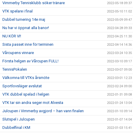
Vimmerby Tennisklubb söker tränare
2022-05-18 09:37
VTK spelare i final
2022-05-10 11:02
Dubbel turnering 14e maj
2022-05-09 09:47
Nu har vi öppnat alla banor!
2022-04-28 09:33
NU KÖR VI!
2022-04-25 11:30
Sista passet inne för terminen
2022-04-14 14:36
Vårcupens vinnare
2022-03-24 10:35
Första helgen av Vårcupen FULL!
2022-03-10 09:17
TennisPokalen
2022-03-07 09:00
Välkomna till VTKs årsmöte
2022-03-01 12:23
Sportlovsläger avslutat
2022-02-24 09:00
VTK dubbel spelad i helgen
2022-01-31 09:08
VTK tar sin andra seger mot Alvesta
2022-01-24 13:04
Julcupen i Vimmerby avgjord – han vann finalen
2022-01-10 09:14
Slutspel i Julcupen
2022-01-07 14:04
Dubbelfinal i KM
2022-01-03 15:41