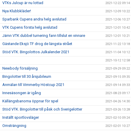
VTKs Julcup är nu lottad
2021-12-22 09:14
Nya Klubbkläder!
2021-12-09 10:22
Sparbank Cupens andra helg avslutad
2021-12-06 10:27
VTK Cupens första helg avslutad
2021-12-01 10:42
Jämn VTK dubbel turnering fann tillslut en vinnare
2021-12-01 10:21
Gästande Eksjö TF drog de längsta strået
2021-11-22 13:18
Stöd VTK. Bingolottos Julkalender 2021
2021-11-04 10:12
2021-10-12 12:58
Newbody försäljning
2021-09-29 09:22
Bingolotter till 30 årsjubileum
2021-09-15 09:35
Anmälan till Vimmerby Höstcup 2021
2021-09-14 09:33
Innesäsongen är igång
2021-08-23 09:17
Källängsbanorna öppnar för spel
2021-04-26 14:30
Stöd VTK. Bingolotter till påsk och Sverigelotter
2021-03-26 13:28
Inställt sportlovsläger
2021-02-10 09:24
Omsträngning
2021-02-01 10:27