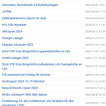
Vimmerby Tennisklubb på Bullerbydagen!
2024-06-05 10:41
JOYNA
2024-06-04 11:19
Källängsbanorna öppna för spel
2024-05-02 09:07
Info från styrelsen
2024-03-27 11:01
Vårcupen 2024
2024-03-12 13:29
Orange Leauge
2024-01-27 10:51
Segrare Julcupen 2023
2024-01-10 12:42
Stöd VTK! Köp Bingolottos uppesittarlotter av oss
2023-12-06 13:09
Höstlovsläger 2023
2023-11-01 09:38
Stöd VTK! Köp Bingolottos julkalender och Sverigelotter av
2023-10-31 15:33
oss.
Två seriematcher lördag 28 oktober
2023-10-24 14:49
Höstcupen 2023 13-15 Oktober
2023-10-16 10:43
Resa till Nordic Open 2023
2023-09-13 10:16
90 års Jubileum! OBS! Nytt datum
2023-08-30 09:35
Föreläsning för alla medlemmar och föräldrar till våra
2023-08-24 11:56
ungdomar i VTK!