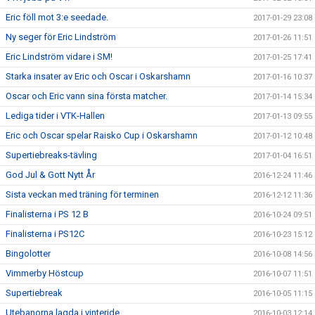
Eric föll mot 3:e seedade.
2017-01-29 23:08
Ny seger för Eric Lindström
2017-01-26 11:51
Eric Lindström vidare i SM!
2017-01-25 17:41
Starka insater av Eric och Oscar i Oskarshamn
2017-01-16 10:37
Oscar och Eric vann sina första matcher.
2017-01-14 15:34
Lediga tider i VTK-Hallen
2017-01-13 09:55
Eric och Oscar spelar Raisko Cup i Oskarshamn
2017-01-12 10:48
Supertiebreaks-tävling
2017-01-04 16:51
God Jul & Gott Nytt År
2016-12-24 11:46
Sista veckan med träning för terminen
2016-12-12 11:36
Finalisterna i PS 12 B
2016-10-24 09:51
Finalisterna i PS12C
2016-10-23 15:12
Bingolotter
2016-10-08 14:56
Vimmerby Höstcup
2016-10-07 11:51
Supertiebreak
2016-10-05 11:15
Utebanorna lagda i vinteride.
2016-10-03 12:14