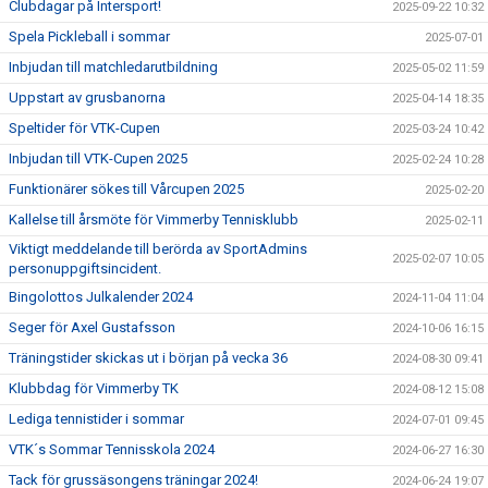
KALENDER
Clubdagar på Intersport!
2025-09-22 10:32
Spela Pickleball i sommar
2025-07-01
Inbjudan till matchledarutbildning
2025-05-02 11:59
Uppstart av grusbanorna
2025-04-14 18:35
Speltider för VTK-Cupen
2025-03-24 10:42
Inbjudan till VTK-Cupen 2025
2025-02-24 10:28
Funktionärer sökes till Vårcupen 2025
2025-02-20
Kallelse till årsmöte för Vimmerby Tennisklubb
2025-02-11
Viktigt meddelande till berörda av SportAdmins
2025-02-07 10:05
personuppgiftsincident.
Bingolottos Julkalender 2024
2024-11-04 11:04
Seger för Axel Gustafsson
2024-10-06 16:15
Träningstider skickas ut i början på vecka 36
2024-08-30 09:41
Klubbdag för Vimmerby TK
2024-08-12 15:08
Lediga tennistider i sommar
2024-07-01 09:45
VTK´s Sommar Tennisskola 2024
2024-06-27 16:30
Tack för grussäsongens träningar 2024!
2024-06-24 19:07