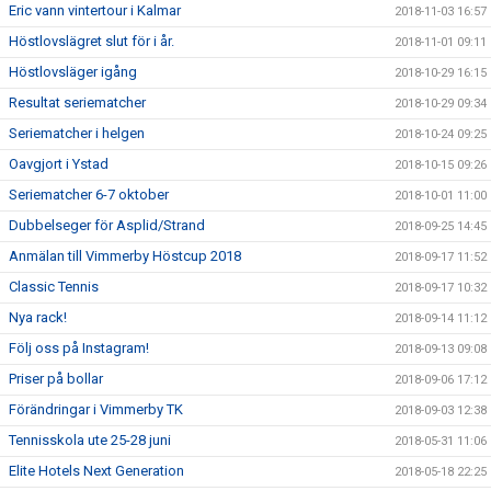
Eric vann vintertour i Kalmar
2018-11-03 16:57
Höstlovslägret slut för i år.
2018-11-01 09:11
Höstlovsläger igång
2018-10-29 16:15
Resultat seriematcher
2018-10-29 09:34
Seriematcher i helgen
2018-10-24 09:25
Oavgjort i Ystad
2018-10-15 09:26
Seriematcher 6-7 oktober
2018-10-01 11:00
Dubbelseger för Asplid/Strand
2018-09-25 14:45
Anmälan till Vimmerby Höstcup 2018
2018-09-17 11:52
Classic Tennis
2018-09-17 10:32
Nya rack!
2018-09-14 11:12
Följ oss på Instagram!
2018-09-13 09:08
Priser på bollar
2018-09-06 17:12
Förändringar i Vimmerby TK
2018-09-03 12:38
Tennisskola ute 25-28 juni
2018-05-31 11:06
Elite Hotels Next Generation
2018-05-18 22:25