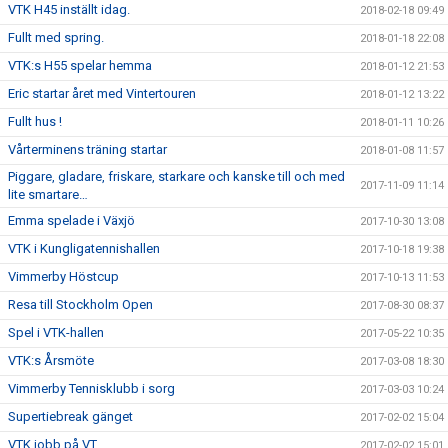
VTK H45 inställt idag.
2018-02-18 09:49
Fullt med spring.
2018-01-18 22:08
VTK:s H55 spelar hemma
2018-01-12 21:53
Eric startar året med Vintertouren
2018-01-12 13:22
Fullt hus !
2018-01-11 10:26
Vårterminens träning startar
2018-01-08 11:57
Piggare, gladare, friskare, starkare och kanske till och med
2017-11-09 11:14
lite smartare…
Emma spelade i Växjö
2017-10-30 13:08
VTK i Kungligatennishallen
2017-10-18 19:38
Vimmerby Höstcup
2017-10-13 11:53
Resa till Stockholm Open
2017-08-30 08:37
Spel i VTK-hallen
2017-05-22 10:35
VTK:s Årsmöte
2017-03-08 18:30
Vimmerby Tennisklubb i sorg
2017-03-03 10:24
Supertiebreak gänget
2017-02-02 15:04
VTK jobb på VT.
2017-02-02 15:01