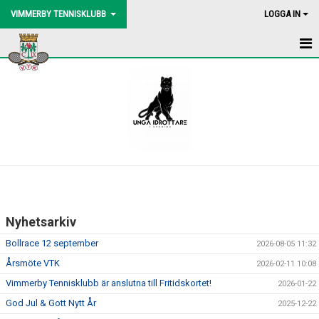
VIMMERBY TENNISKLUBB
LOGGA IN
HEM
NYHETER
BLI MEDLEM
BOLLMASKIN
BINGOLOTTO
Nyhetsarkiv
UTEBANORNA
Bollrace 12 september
2026-08-05 11:32
AKTIVITETER
Årsmöte VTK
2026-02-11 10:08
Vimmerby Tennisklubb är anslutna till Fritidskortet!
2026-01-22
KONTAKT
God Jul & Gott Nytt År
2025-12-22